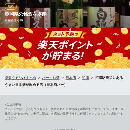
酒揃いです。しっとり盃を酌み交わし、会話を楽しむ粋な大人時
地酒
間を。
静岡県の銘酒を堪能
旬彩酒房 小梅
魚魚炉（ととろ） 沼津本店
鮮魚のお刺身と静岡地酒
当店はお酒の種類も豊富！ビールやハイボールといったスタンダ
ＪＲ東海道本線沼津駅北口 徒歩3分
静岡県沼津市新宿町1-20 稲木ビル1F
ードなドリンクから、静岡各地の地酒や地ビールなど種類豊富に
取り揃えております。ぜひともお気に入りの1杯を見つけてくださ
い♪
※こちらは夜のみのこだわりです。
旬彩酒房 小梅
楽天ぐるなびまとめ
バー・お酒
日本酒
沼津
沼津駅周辺にある
和風居酒屋
うまい日本酒が飲める店（日本酒バー）
ＪＲ沼津駅南口 徒歩6分
静岡県沼津市大手町5-13-3
※ご注意事項
コンテンツは、ぐるなび加盟店より提供された店舗情報を再構成して制作しております。掲
載時の情報のため、ご利用の際は、各店舗の最新情報をご確認くださいますようお願い申し
上げます。