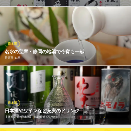
イマさんでは日本酒にもこだわっています！特に静岡の地酒には
自信あり！人気の獺祭もございます！
沼津北口 大衆酒場 イマさん
大衆居酒屋
日本酒
ＪＲ沼津駅 徒歩2分
名水の宝庫・静岡の地酒で今宵も一献
静岡県沼津市高島町3-1 スルガビル1F
居酒屋 峯屋
富士山や南アルプスに囲まれた静岡の清らかな名水を活かした地
酒をご用意しております。日本酒愛好家の中でも人気を博す清水
の『臥竜梅(三和酒造)』、由比の『正由紀(神沢川酒造場)』、藤枝
の『喜久酔(青島酒造)』など銘酒ぞろい。鮮魚の味を引き立てる辛
口の静岡地酒と旬魚のお刺身は好相性です。ご一緒にどうぞ！
日本酒
日本酒やワインなど充実のドリンク
居酒屋 峯屋
【個室完備×日本酒】 旬彩酒処 いな穂
旬を彩る創作和食居酒屋
ＪＲ沼津駅 徒歩4分