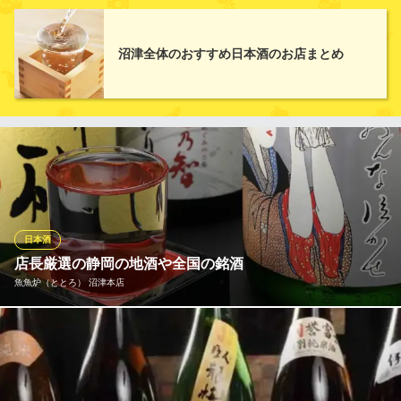
静岡県沼津市高島町27-1
ビールやハイボール、プレミアムサワー、チューハイ、ワイン、
カクテル、焼酎など、さまざまなお酒を取り揃えております。地
酒を中心に厳選された日本酒は常時30種類以上、その他のお酒は6
沼津全体のおすすめ日本酒のお店まとめ
0種類以上ございますので、その日の気分や好み、料理と合わせて
お選びください。特に日本酒は季節毎にこだわって仕入れていま
す♪
【個室完備×日本酒】 旬彩酒処 いな穂
居酒屋×和食×沼津
ＪＲ沼津駅 徒歩6分
静岡県沼津市大手町3-7-12
日本酒
店長厳選の静岡の地酒や全国の銘酒
魚魚炉（ととろ） 沼津本店
富士山や南アルプスに囲まれた静岡には、古くから数多くの蔵元
が栄えています。当店のおすすめは何と言っても静岡の地酒。常
時7種類程度ご用意しております。四季を彩る季節酒も取り入れ、
店長自ら仕入れるお酒は当店の海鮮料理との相性を大切にした美