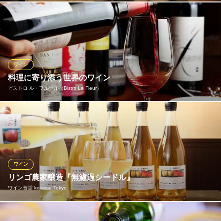
フランス各地のワインを１００種類以上取り揃えております。お
料理に合う、お気に入りの1本を見つけてください。グラスワイ
ン、デキャンタワインもご用意しています！
ＧＬＯＢＥ ＤＵ ＭＯＮＤＥ
ワイン
フランス料理
料理に寄り添う世界のワイン
ＪＲ市ヶ谷駅 徒歩7分
ビストロ ル・フルール（Bistro Le Fleur）
東京都千代田区九段北4-3-17 明君モナーク九段101
お料理をさらに引き立てるため、世界各国からコストパフォーマ
ンスの高いワインを厳選。 ヨーロッパを中心に、味わいのバリエ
ーション豊かに取り揃えています。 グラスワインも充実している
ので、お一人様でも気軽に様々な種類をお楽しみいただけます。
ワイン
ビストロ ル・フルール（Bistro Le Fleur）
リンゴ農家醸造『無濾過シードル』
市ヶ谷 隠れ家ビストロ
ワイン食堂 kerasse Tokyo
ＪＲ中央線市ケ谷駅 徒歩2分
東京都新宿区市谷田町1-1 ATビルB1
東京では他では飲めない、りんご農家さんが手がける超レアな