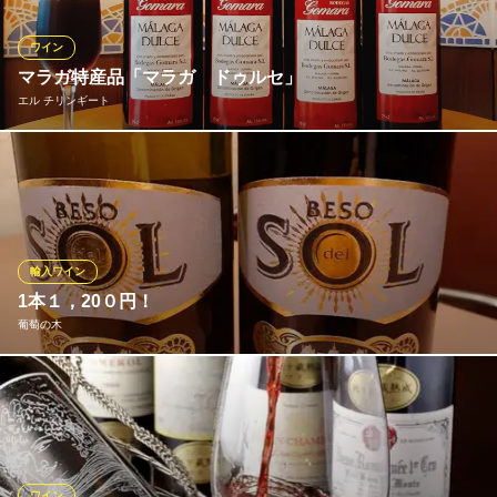
JAM ORCHESTRA
ワイン
10名から貸切フレンチ
マラガ特産品「マラガ ドゥルセ」
ＪＲ中央線市ケ谷駅 徒歩1分
エル チリンギート
東京都千代田区六番町4-3 2F
アンダルシア地方マラガの特産品の甘口ワイン「マラガ ドゥル
セ」 日本で飲めるのは、当店だけ！ ソレラシステムで長期熟成
された深い旨味とほのかな甘みが特徴です。 デザートワインとし
て食後の1杯にぜひ
輸入ワイン
エル チリンギート
1本１，20０円！
市ヶ谷スペイン料理店
葡萄の木
地下鉄南北線市ケ谷駅 徒歩2分
東京都新宿区市谷八幡町12-1 ガーデンテラス市谷八幡1F
フルボトルです！スペインです！他にも、おいしいのはもちろ
ん、且つ、お安いワインを揃えております。
葡萄の木
レストラン
ワイン