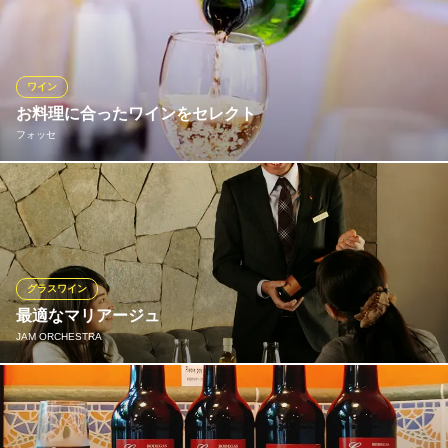
「林檎ワイン」 季節のオススメ『シードル』が毎日3・4種類！ リ
ンゴによってことなる味が楽しめます。
ワイン食堂 kerasse Tokyo
ワイン
三陸産食材 ワイン
お料理に合ったワインをセレクト
都営大江戸線若松河田駅 徒歩3分
フォッセ
東京都新宿区余丁町9-9 1F
ワインは赤・白を各10種類ほどご用意しています。お料理に合っ
たワインをセレクトいたしますので、お任せください。
フォッセ
フランス料理
グラスワイン
地下鉄市ヶ谷駅A1-1番出口 徒歩2分
最適なマリアージュ
東京都千代田区九段北4-2-25 アルカディア市ヶ谷（私学会館）2F
JAM ORCHESTRA
当店のホールスタッフは、全員ソムリエ資格を取得しておりま
す。お客様のお好みやニーズに合わせて最適なワインをチョイス
致します。