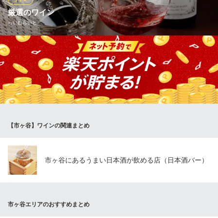
ＪＲ市ヶ谷駅 徒歩1分
厳選のワイン
東京都千代田区五番町5-1 第8田中ビルB1
らいむらいと
《フランスワイン》リーファー(定温)コンテナで輸入し、地下６ｍ
にある地下蔵に保管。気温10～15℃、湿度90％に保たれており、
ワインの貯蔵には最適な場所です。 《イタリアワイン》自然な
味わいを大事にしている作り手のワインをリーファーコンテナで
輸入、添加物の使用が最小限なので雑味がなく味わいがクリアで
す。
【市ヶ谷】ワインの関連まとめ
らいむらいと
市ヶ谷の行列ハンバーグ
ＪＲ市ヶ谷駅 徒歩3分
東京都千代田区九段南3-4-8 パディホームズ一口坂B1･1F
市ヶ谷にあるうまい日本酒が飲める店（日本酒バー）
市ヶ谷エリアのおすすめまとめ