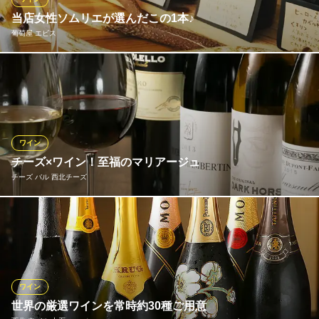
当店女性ソムリエが選んだこの1本♪
西宮 イタリアンとワインのお店 Red Leaves Bar
葡萄屋 エビス
イタリアン
阪神本線西宮駅 徒歩2分
兵庫県西宮市戸田町3-25 イーストプラザ2 1F
西宮では数少ない女性ソムリエが、ワイン選びをお手伝いしま
す！とびきり美味しく、出来るだけお値打ちの赤・白・ロゼ・ス
パークリングを、独自の仕入れルートと知恵を絞って取り揃えま
した。きっと見つかるお好みのワイン♪お気軽にお声がけくださ
い。日替わりでおすすめワインは、グラス、デキャンタでご用意
ワイン
しています！
チーズ×ワイン！至福のマリアージュ
チーズ バル 西北チーズ
葡萄屋 エビス
肉×ワイン酒場
飲み心地スッキリの白、深い味わいの赤、キラキラ輝くスパーク
阪神本線西宮駅 徒歩3分
兵庫県西宮市馬場町4-13
リング…などなど、世界各国の美酒を常時20種以上取り揃えてお
ります。リーズナブルなものから、記念日におすすめのリッチな1
本まで多彩。気軽に楽しめるグラスワインもございますよ。お好
みの味がございましたらスタッフまで。おすすめをご提案いたし
ワイン
ます。
世界の厳選ワインを常時約30種ご用意