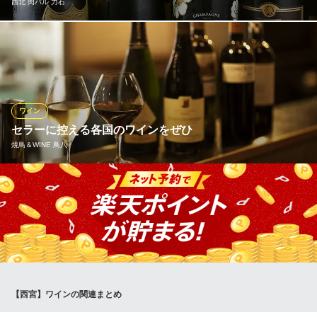
西北 肉バル 力石
チーズ バル 西北チーズ
西北のお洒落チーズバル
肉料理をはじめ、力石の様々なメニューと相性抜群！厳選ボトル
阪急今津線西宮北口駅 徒歩3分
兵庫県西宮市甲風園1-7-1 カサマドンナビル2F
ワインを常時30種程、2,580円(税込)～ご用意しています。スペイ
ン・フランス・イタリア・アメリカなど、世界各地の銘柄が揃い
ます。リーズナブルに楽しめるワインや、お祝いシーンにぴった
りのシャンパンも◎ワイン好きの方も納得のラインナップです。
ワイン
セラーに控える各国のワインをぜひ
西北 肉バル 力石
焼鳥＆WINE 鳥八
西宮北口×隠れ家肉バル
阪急神戸線西宮北口駅北西口 徒歩3分
兵庫県西宮市甲風園1-7-1 カサマドンナビル3F
店名にも冠した『WINE』は当店の魅力の一つ。多種多彩なライン
ナップを物語る大型ワインセラーを設置し、その時々で特におす
すめのワインが揃います。ボディ感のある赤、すっきりとした飲
み口の白に加え、華やかな香りを愉しむオレンジワインもご用
意。どのワインも大摩桜のメニュー、焼鳥との相性を考え仕入れ
ています。
【西宮】ワインの関連まとめ
焼鳥＆WINE 鳥八
ワンランク上の焼鳥屋