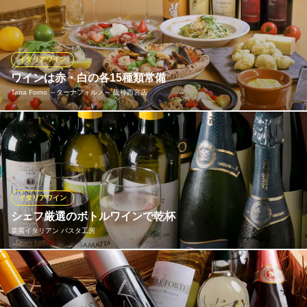
わりの前菜と合わせてお楽しみいただけます。 季節ごとに数量限
定でご用意しているので、その時期の料理に合ったワインを堪能
いただけます！ お好みの味があれはスタッフにお尋ねください。
イタリアワイン
Pizzeria Viaggio
ワインは赤・白の各15種類常備
イタリアン/石窯/ピザ
Tana Forno ～ターナフォルノ～ 阪神西宮店
阪急今津線西宮北口駅 徒歩2分
兵庫県西宮市甲風園1-6-2
気ままに楽しみたいドリンクを種類豊富にご用意♪本格イタリアン
にぴったりのワインは、温暖な気候で育まれた”イタリアワイン”を
赤・白の各15種類常備。お料理とのペアリングをコンセプトに、
バランスよくセレクトしております。お好みをお伝えいただけれ
ばご提案も可能ですので、お気軽にお声掛けを。
イタリアワイン
シェフ厳選のボトルワインで乾杯
Tana Forno ～ターナフォルノ～ 阪神西宮店
菜園イタリアン パスタ工房
イタリアン・ピザ
阪神本線西宮駅 徒歩2分
兵庫県西宮市田中町1-6 エビスタ西宮1F
イタリアを中心に、各国の美味しいワインを選り抜き。常時15種
類程度のボトルワインを、2,000円～幅広くご用意しています。爽
やかな白ワイン、お肉に合う赤ワイン、ちょっと優雅なスパーク