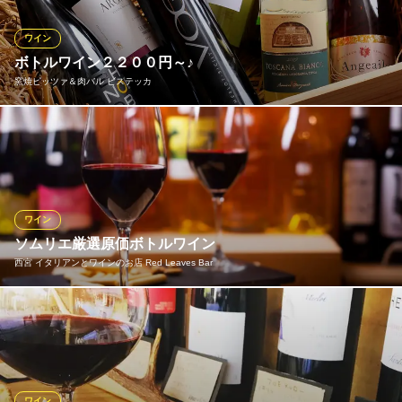
リングワインも人気です。時期により品揃えは変化。お料理に合
うおすすめの一本もご提案しますので、どうぞお気軽にお尋ねく
ワイン
ださい。
ボトルワイン２２００円～♪
窯焼ピッツァ＆肉バル ビステッカ
菜園イタリアン パスタ工房
西宮でイタリアン宴会
ボトルワイン多数ご用意しております♪価格も２２００円～とリー
阪神本線西宮駅 徒歩5分
兵庫県西宮市戸田町5-20
ズナブル♪
窯焼ピッツァ＆肉バル ビステッカ
肉バル
ワイン
阪急神戸本線西宮北口駅東口 徒歩1分
ソムリエ厳選原価ボトルワイン
兵庫県西宮市高松町10-8 金森ビル1F
西宮 イタリアンとワインのお店 Red Leaves Bar
ソムリエによって目利きされた世界中のボトルワインを原価（メ
ーカー小売価格）で多数ご用意しております。 ワインによっては
デキャンタージュして最良の状態で提供いたします。ぜひお気に
入りの１本をお探しください。 ★ボトルワインリストは、ホーム
ページに掲載してます。
ワイン