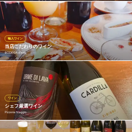
シェフ自ら厳選したワインと、美味しい料理のマリアージュをお
楽しみください。 お得なお値段でご提供できるよう、各種数量限
定となっておりますので、 ご来店いただく度に新しいワインとの
出逢いがあるかもしれません。 お好みやオススメなども、お気軽
にスタッフにお尋ねください。
輸入ワイン
当店こだわりのワイン
La Zucca di napoli
BODEGA d’evis
ナポリの石窯ピッツァ
阪急神戸線西宮北口駅東出口 徒歩5分
兵庫県西宮市田代町11-26
【ランチタイム限定！ワイン飲み放題を500円でご提供♪】 1Hワ
イン飲み放題500円でご提供致します。ワインセラーも完備してお
ります。
BODEGA d’evis
ワイン
スペイン料理とワイン
シェフ厳選ワイン
阪神本線西宮駅 徒歩3分
Pizzeria Viaggio
兵庫県西宮市馬場町6-26 2F
シェフが必ず試飲をしてから厳選したワイン 石窯焼き料理やこだ