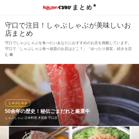
守口で注目！しゃぶしゃぶが美味しいお
店まとめ
守口でしゃぶしゃぶを食べたいあなたにおすすめのお店を掲載しています。
守口で「しゃぶしゃぶ食べ放題のお店はどこ？」「ゆったり個室
続きを読
む
しゃぶしゃぶ
50余年の歴史！秘伝ごまだれと厳選牛
しゃぶしゃぶ 日本料理 木曽路 守口店
当店の基準を満たす厳選したお肉を、九州を中心に全国各地より