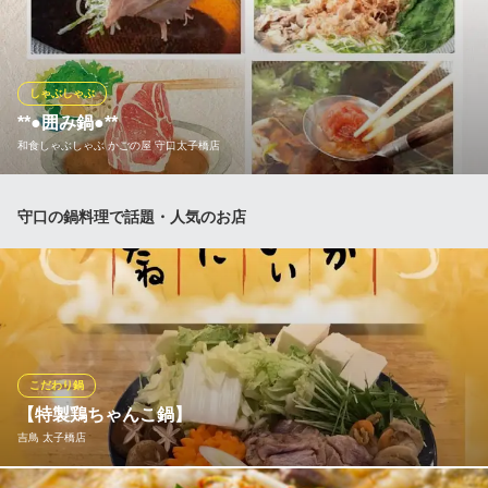
取り寄せます。吟味された牛肉と、四季折々の旬の野菜を組み合
わせたコースでもしゃぶしゃぶをお召し上がりいただけます。 そ
れぞれに旨みを引き出す相性の良い素材。油を用いず、だし汁を
くぐらせるだけのシンプルな調理法。 体に優しい温野菜もたっぷ
しゃぶしゃぶ
りです。
**●囲み鍋●**
和食しゃぶしゃぶ かごの屋 守口太子橋店
しゃぶしゃぶ 日本料理 木曽路 守口店
しゃぶしゃぶ・日本料理
ご家族やご友人との団らんにオススメです！
大阪メトロ谷町線大日駅 徒歩15分
守口の鍋料理で話題・人気のお店
大阪府守口市佐太中町4-2-14
和食しゃぶしゃぶ かごの屋 守口太子橋店
和食しゃぶしゃぶ
大阪メトロ谷町線太子橋今市駅 徒歩1分
大阪府守口市京阪本通1-7-7
こだわり鍋
【特製鶏ちゃんこ鍋】
吉鳥 太子橋店