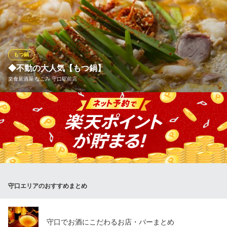
１０月から待望のお鍋が再びスタートしました★★ ●具だくさん
湯豆腐 一人前６３０円 ●鶏ちゃんこ鍋 一人前９１０円
●特製チゲナベ 一人前９１０円
吉鳥 太子橋店
もつ鍋
本格炭火焼き鳥
◆不動の大人気【もつ鍋】
大阪メトロ谷町線太子橋今市駅 徒歩3分
楽食居酒屋 なごみ 守口駅前店
大阪府守口市金下町1-7-7
創業以来変わらぬ味で、不動の大人気メニュー【もつ鍋】 出汁の
効いた味付けと、プリプリの新鮮ホルモンが堪りません！寒い季
節はもちろん、夏にも大人気◎もつ鍋食べ放題コースもございま
す♪
楽食居酒屋 なごみ 守口駅前店
掘りごたつ食べ飲み放題
守口エリアのおすすめまとめ
京阪本線守口市駅 徒歩1分
大阪府守口市河原町1-1 エル守口
守口でお酒にこだわるお店・バーまとめ