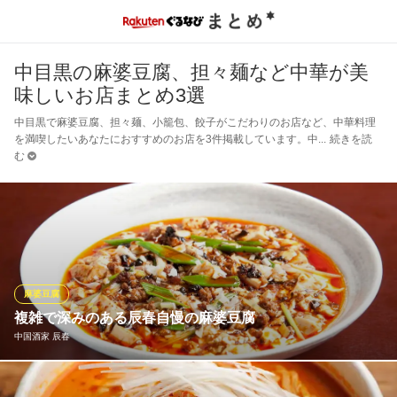
中目黒の麻婆豆腐、担々麺など中華が美
味しいお店まとめ3選
中目黒で麻婆豆腐、担々麺、小籠包、餃子がこだわりのお店など、中華料理
を満喫したいあなたにおすすめのお店を3件掲載しています。中
続きを読
む
麻婆豆腐
複雑で深みのある辰春自慢の麻婆豆腐
中国酒家 辰春
「辰春自慢の麻婆豆腐」は1,620円（税込）！四川省産の調味料