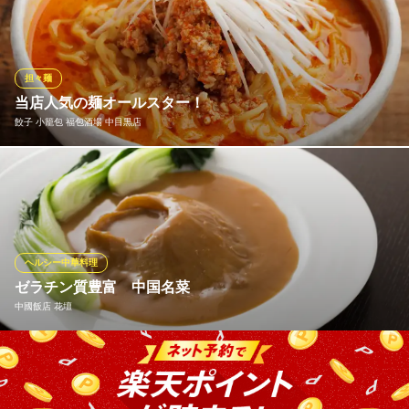
と、豚と牛2種類のひき肉を使った複雑で深みのある、辛味、コ
ク、旨味はやみつきです！スッキリとした上品な味わいの麻婆豆
腐をおめしあがりください。
担々麺
中国酒家 辰春
当店人気の麺オールスター！
本格中国料理
餃子 小籠包 福包酒場 中目黒店
東急東横線中目黒駅東口1番出口 徒歩9分
東京都目黒区中目黒2-10-11 1F
『ゴマかほる担々麺』 濃厚な胡麻のコクと香りをベースに、ラー
油の辛味、肉味噌の旨味が溶け込んだ深みのある一杯。 〆にはも
ちろん、これを目当てに訪れる価値ありの本格派です。
餃子 小籠包 福包酒場 中目黒店
ヘルシー中華料理
餃子小籠包中華居酒屋
ゼラチン質豊富 中国名菜
東急東横線中目黒駅 徒歩2分
中國飯店 花壇
東京都目黒区上目黒3-1-3 プライムアーバン中目黒2 2F
紹興酒は勿論、稀少価値の高いプレミアムウィスキー山崎 白
州 響、３M焼酎などなどご用意がございます。