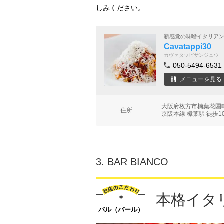
しみください。
新感覚の味噌イタリア
Cavatappi30
カヴァタッピサンジュウ
050-5494-6531
メニューを見る
大阪府枚方市楠葉花園町
住所
京阪本線 樟葉駅 徒歩1
3.
BAR BIANCO
本格イタリ
バル（バール）