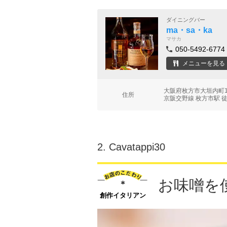
ダイニングバー
ma・sa・ka
マサカ
050-5492-6774
メニューを見る
大阪府枚方市大垣内町1
住所
京阪交野線 枚方市駅 
2.
Cavatappi30
お味噌を
創作イタリアン