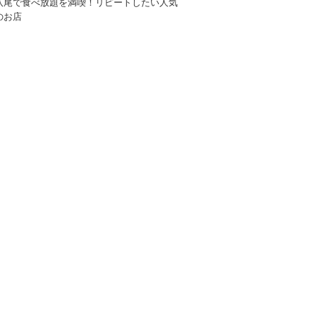
八尾で食べ放題を満喫！リピートしたい人気
のお店