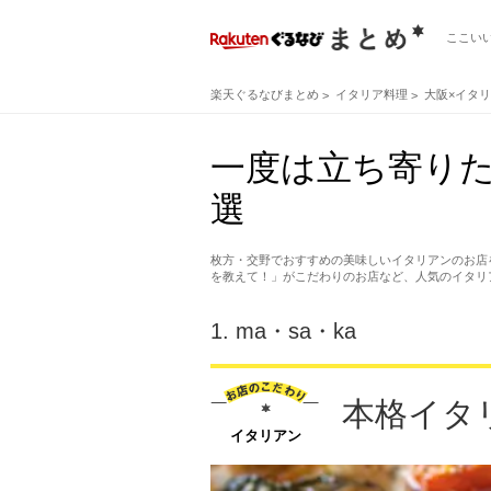
ここい
楽天ぐるなびまとめ
イタリア料理
大阪×イタ
一度は立ち寄り
選
枚方・交野でおすすめの美味しいイタリアンのお店
を教えて！」がこだわりのお店など、人気のイタリ
1.
ma・sa・ka
本格イタ
イタリアン