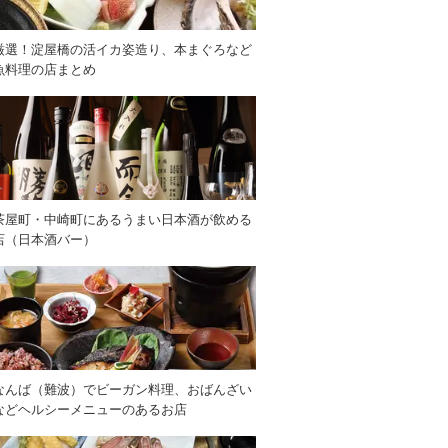
厳選！淀屋橋の活イカ姿造り、本まぐろなど
魚料理の店まとめ
茶屋町・中崎町にあるうまい日本酒が飲める
店（日本酒バー）
なんば（難波）でビーガン料理、おばんざい
などヘルシーメニューのあるお店