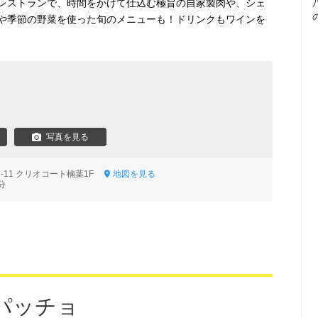
レストランで、時間をかけて仕込む極旨の自家製肉や、シェ
や季節の野菜を使った旬のメニューも！ドリンクもワインを
写真を見る
6-11 クリオコート楠葉1F
地図を見る
分
パッチョ