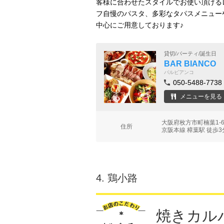
客様に合わせたスタイルでお使い頂ける
フ自慢のパスタ、多彩なタパスメニュー
中心にご用意しております♪
貸切/パーティ/誕生日
BAR BIANCO
バルビアンコ
050-5488-7738
メニューを見る
大阪府枚方市町楠葉1-
住所
京阪本線 樟葉駅 徒歩3
4.
鶏小路
焼きカル