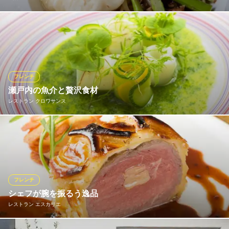
高級なイメージのあるフレンチを肩ひじ張らずにフランスの下町
レストランのようにお楽しみ頂けます。
二階のフレン家
カジュアルフレンチ
フレンチ
ＪＲ岡山駅 徒歩10分
瀬戸内の魚介と贅沢食材
岡山県岡山市北区表町1-11-1 中之町第一ビル2F
レストラン クロワサンス
信頼する生産者から託された食材と、料理人は常に対話しその魅
力を皿の上に表現し、レストランはその恵みをお客様と共有し謳
歌する場所であると思っております。当店ならではの一皿をどう
ぞ存分にお楽しみください。
フレンチ
レストラン クロワサンス
シェフが腕を振るう逸品
フレンチレストラン
レストラン エスカリエ
ＪＲ岡山駅 徒歩8分
岡山県岡山市北区幸町9-22