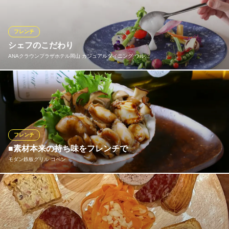
数々。ワインやお好みのドリンクと一緒にお召し上がりくださ
い。
フレンチ
BistroHallelujah（ビストロハレルヤ）
シェフのこだわり
隠れ家ビストロ
ANAクラウンプラザホテル岡山 カジュアルダイニング ウル…
岡山電気軌道東山本線西大寺町・岡山芸術創造劇場ハレノワ前駅
徒歩1分
岡山県岡山市北区表町3-9-43 2F
出汁をとることから始めるというお料理の数々。見た目にも楽し
める美しい盛り付けと、一番おいしい温度で提供することにもこ
だわっているそう。旬の野菜や魚介、鳩肉などの珍しい食材が楽
しめるのも魅力です。
フレンチ
ANAクラウンプラザホテル岡山 カジュアルダイニング ウル
■素材本来の持ち味をフレンチで
バーノ
モダン鉄板グリル コペン
カジュアルダイニング
ＪＲ岡山駅西口 徒歩2分
岡山県岡山市北区駅元町15-1
厳選した食材を使用したフレンチを提供しています。活オマール
や活アワビなどの海鮮食材も充実！是非デートや記念日に当店を
ご利用ください♪