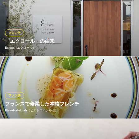
お肉や魚介、野菜といった食材を、産地にこだわらず良質なもの
を厳選。熟練のシェフが仕立てる本格的なフレンチをご堪能くだ
さい。ランチとディナー、それぞれコースをご用意しておりま
す。
フレンチ
レストラン エスカリエ
「エクロール」の由来
フランス料理レストラン
Eclore（エクロール）
ＪＲ宇野線備前西市駅 徒歩14分
岡山県岡山市南区新保1611-1 ガラクシア・トーレ1F
フランス語で「Eclore（エクロール）」と名付けた店名には「孵
化」「開花」の意味があります。１つの物事が結実し、殻を割り
ました。幼鳥から成鳥へと変わり、空へと羽ばたくように進化し
続けたいという想いから店名に「エクロール」と名付けました。
フレンチ
Eclore（エクロール）
フランスで修業した本格フレンチ
厳選食材で作るフレンチ
BistroHallelujah（ビストロハレルヤ）
ＪＲ瀬戸大橋線大元駅 徒歩9分
岡山県岡山市北区大供表町3-7 レディアンスビル1F
本場フランスでフレンチの修業をされたオーナーシェフ。旬の食
材を使用した味はもちろん、視覚でも楽しませてくれる料理の