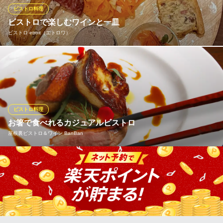
モダン鉄板グリル コペン
ビストロ料理
カジュアル鉄板フレンチ
ビストロで楽しむワインと一皿
岡山電気軌道東山本線柳川電停 徒歩1分
ビストロ etroit（エトロワ）
岡山県岡山市北区磨屋町1-5 セシルプラザ岡山1F
ビストロの温かな雰囲気の中、クラシックフレンチの技法で仕上
げられた一皿と厳選されたワインが待っています。伝統的なフラ
ンス料理をベースとしながらも、もっと気軽に楽しんでいただき
たい。そんな思いでビストロをOPENしました。絶品料理の数々
とワインの豊かな風味が織り成す、特別なひとときをお楽しみく
ビストロ料理
ださい。
お箸で食べれるカジュアルビストロ
屋根裏ビストロ＆ワイン BanBan
ビストロ etroit（エトロワ）
ビストロ
堅苦しくなくカジュアルにフレンチメニューを楽しめるビストロ
ＪＲ岡山駅 徒歩3分
岡山県岡山市北区駅元町28-13
バルです。 会社帰りに、デートに、記念日に、打ち上げに、様々
なシーンでご利用下さい。
屋根裏ビストロ＆ワイン BanBan
カジュアルビストロバル