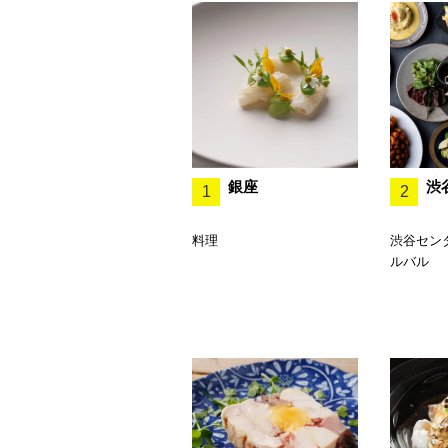
銀座
渋
1
2
料理
渋谷セン
ルバル