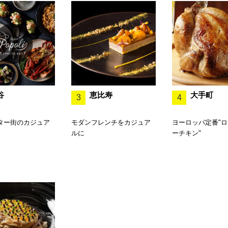
谷
恵比寿
大手町
3
4
ター街のカジュア
モダンフレンチをカジュア
ヨーロッパ定番"
ルに
ーチキン"