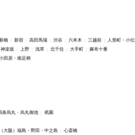
新橋
新宿
高田馬場
渋谷
六本木
三越前
人形町・小伝
神楽坂
上野
浅草
北千住
大手町
麻布十番
小田原・南足柄
四条烏丸・烏丸御池
祇園
（大阪）福島・野田・中之島
心斎橋