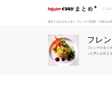
ここい
楽天ぐるなびまとめ
フレンチで話題・人気のお
フレン
フレンチのまと
った声にお応え