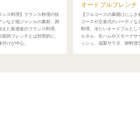
オードブルフレンチ
ランス料理】フランス料理の技
【フルコースの幕開けにふさ
アンなど他ジャンルの素材、調
コースや立食式のパーティな
加えた新感覚のフランス料理。
料理。冷たいオードブルとし
伝統的フレンチとは対照的に、
ルタル、生ハムやスモークサ
味付けが中心。
ッシュ、温製サラダ、卵料理