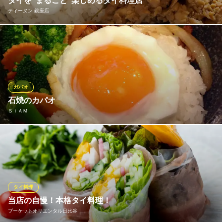
タイを"まるごと"楽しめるタイ料理店
ティーヌン 銀座店
本場バンコクのタイ料理を再現した本格的なメニューの数々をご
用意。ガパオやトムヤムクンといった有名なタイ料理はもちろん
のこと、「プーパッポンカリー」といった日本ではあまり馴染み
のない料理もご堪能いただけます！ まるで本当にタイの屋台にい
るかのような雰囲気の中で、こだわりの本格タイ料理をご賞味く
ガパオ
ださい。
石焼のカパオ
ＳｉＡＭ
ティーヌン 銀座店
タイ屋台料理＆ラーメン
バジルと肉炒めご飯の石焼き
地下鉄丸の内線銀座駅C1出口 徒歩1分
東京都中央区銀座5-1 ギンザ5 B1
ＳｉＡＭ
タイ国料理
ＪＲ有楽町駅日比谷口 徒歩2分
タイ料理
東京都千代田区有楽町1-6-1 第二日比谷ビル10F
当店の自慢！本格タイ料理！
プーケットオリエンタル日比谷