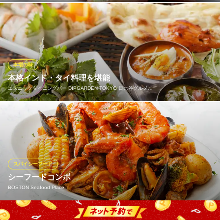
基本に忠実なカジュアルなタイ料理はもちろん、そこから更に
我々なりの解釈を加えた“発展的なタイ料理”をご提供します。緑あ
ふれるビーチリゾートであるプーケットは海の幸、山の幸の宝
庫。ロブスターを始めとしたシーフードや季節の旬な食材からエ
ッセンスを引き出した、スパイシーかつ繊細な味をお楽しみくだ
本場の味
さい。
本格インド・タイ料理を堪能
エスニックダイニングバー DIPGARDEN TOKYO 日比谷グルメ…
プーケットオリエンタル日比谷
フュージョンアジアン
熟練シェフが本場の調理法と厳選したスパイス・ハーブを使い、
地下鉄千代田線日比谷駅 徒歩1分
東京都千代田区有楽町1-1-2 東京ミッドタウン日比谷2F
一皿一皿丁寧に仕上げる本格インド・タイ料理をご提供。 人気の
カレーやタンドール料理をはじめ、タイの定番料理まで幅広く取
り揃えています。 ランチからディナーまで、本場の味を気軽にお
楽しみください。
スパイシーフード
シーフードコンボ
エスニックダイニングバー DIPGARDEN TOKYO 日比谷グ
BOSTON Seafood Place
ルメリウム店
インド・タイ料理専門店
都営三田線内幸町駅A6番出口 徒歩4分
本日仕入れの鮮魚をソースで絡めて提供致します