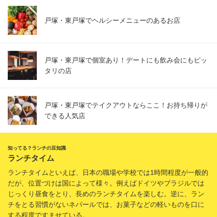
肉餃子&台湾酒場
ＪＲ東戸塚駅 徒歩2分
戸塚・東戸塚でヘルシーメニューのあるお店
神奈川県横浜市戸塚区品濃町539-5 東戸塚駅前ビル2F
戸塚・東戸塚で個室あり！デートにも飲み会にもピッ
タリの店
戸塚・東戸塚でテイクアウトならここ！お持ち帰りが
できる人気店
知ってる？ランチの豆知識
ランチタイム
ランチタイムといえば、日本の職場や学校では1時間程度が一般的
だが、位置づけは国によって様々。例えばドイツやブラジルでは
じっくり昼食をとり、長めのランチタイムを楽しむ。逆に、ラン
チをとる習慣がないネパールでは、お菓子などの軽いものを口に
する程度ですませている。