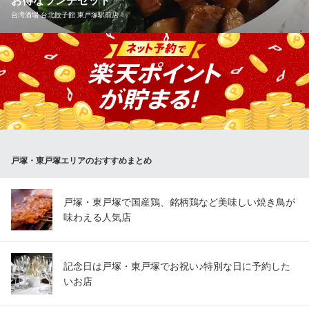
お得なランチセット
おすすめランチメニュー
台湾酒場 台北餃子館 東戸塚駅前店
本ズワイ蟹 食べ放題 かにざんまい 横浜東戸塚店
ランチ天丼（小麺セット）
贅沢！ズワイ蟹食べ放題
989円(税込)
ＪＲ東戸塚駅 徒歩19分
人気NO.１台湾魯肉飯＆ワンタンスープ＆杏仁豆腐がついて880
神奈川県横浜市戸塚区名瀬町764-7
若鶏の唐揚げランチ
円 餃子やチャーハン、エビチリ、台湾ラーメンとのセットも麻
879円(税込)
婆豆腐と杏仁豆腐も付いてボリューム満点！！午後からの活力に
しっかりランチ食べましょう
お昼の彩り和膳
1,099円(税込)
おすすめランチメニュー
ランチメニューをもっと見る
人気NO.１台湾魯肉飯＆ワンタンスープ
戸塚・東戸塚エリアのおすすめまとめ
880円(税込)
夢庵 戸塚深谷店
マーギョウセット(肉餃子8個)
ファミリーレストラン
戸塚・東戸塚で国産鶏、銘柄鶏など美味しい焼き鳥が
880円(税込)
横浜市営地下鉄下飯田駅 車6分
味わえる人気店
神奈川県横浜市戸塚区深谷町957-1
五目チャーハン＆麻婆豆腐(S)セット
900円(税込)
記念日は戸塚・東戸塚でお祝い♪特別な日に予約した
ランチメニューをもっと見る
いお店
台湾酒場 台北餃子館 東戸塚駅前店