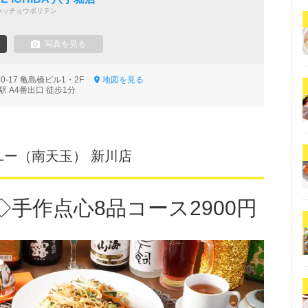
ハッチョウボリテン
写真を見る
0-17 亀島橋ビル1・2F
地図を見る
 A4番出口 徒歩1分
ンテンユー（南天玉） 新川店
手作点心8品コース2900円