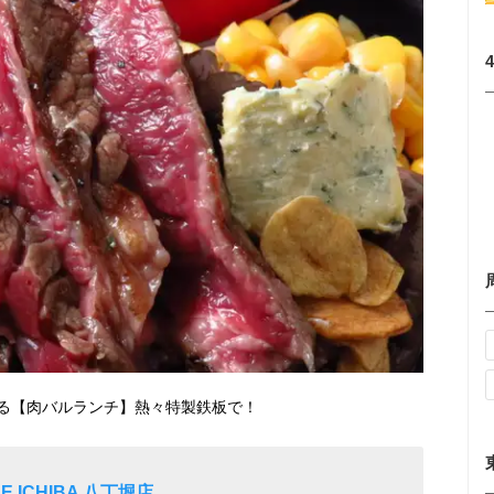
る【肉バルランチ】熱々特製鉄板で！
 ICHIBA 八丁堀店