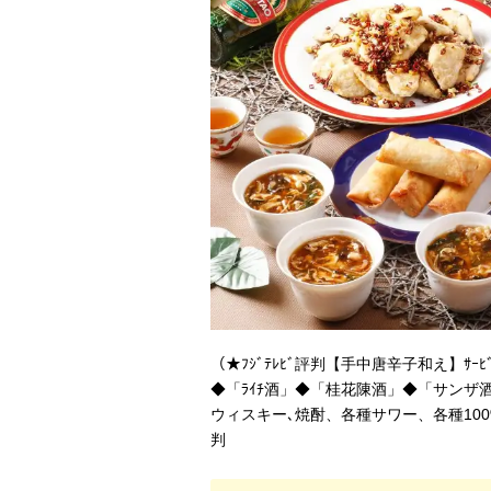
（★ﾌｼﾞﾃﾚﾋﾞ評判【手中唐辛子和え】
◆「ﾗｲﾁ酒」◆「桂花陳酒」◆「サンザ酒」
ウィスキー､焼酎、各種サワー、各種100
判