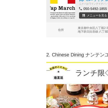
ニクバルワインデイチバ 
050-5492-1855
メニューを見る
東京都中央区八丁堀2-3
住所
地下鉄日比谷線 八丁堀駅
2.
Chinese Dining ナ
ランチ限◇
港直送