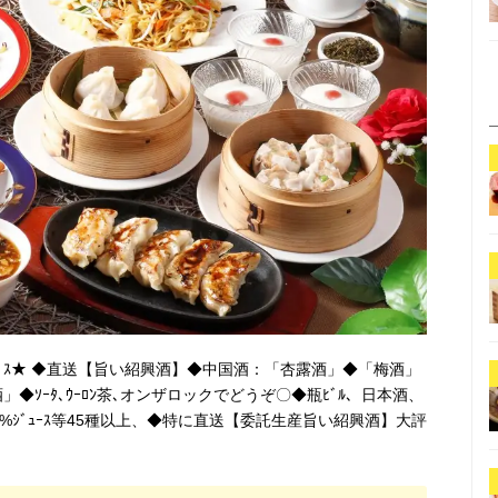
ｻｰﾋﾞｽ★ ◆直送【旨い紹興酒】◆中国酒：「杏露酒」◆「梅酒」
◆ｿｰﾀ､ｳｰﾛﾝ茶､オンザロックでどうぞ〇◆瓶ﾋﾞﾙ、日本酒、
%ｼﾞｭｰｽ等45種以上、◆特に直送【委託生産旨い紹興酒】大評