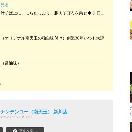
と見る
汁そば上に、にらたっぷり、豚肉そぼろを乗せ◆◇ 口コ
（オリジナル南天玉の独自味付け）創業30年いつも大評
円（醤油味）
る
数
ning ナンテンユー（南天玉） 新川店
ンテンユー シンカワテン
写真を見る