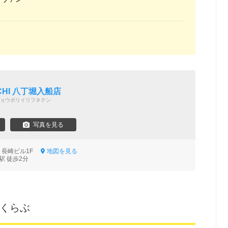
CHI 八丁堀入船店
ョウボリイリフネテン
写真を見る
9 長崎ビル1F
地図を見る
駅 徒歩2分
座くらぶ