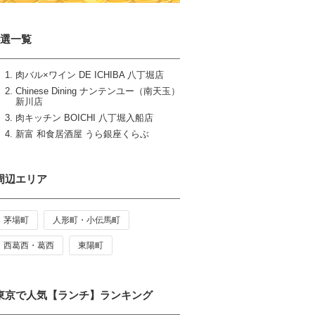
4選一覧
肉バル×ワイン DE ICHIBA 八丁堀店
Chinese Dining ナンテンユー（南天玉）
新川店
肉キッチン BOICHI 八丁堀入船店
新富 和食居酒屋 うら銀座くらぶ
周辺エリア
茅場町
人形町・小伝馬町
西葛西・葛西
東陽町
東京で人気【ランチ】ランキング