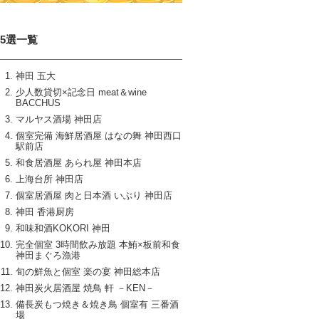
15選一覧
神田 五大
少人数貸切×記念日 meat＆wine
BACCHUS
マルヤス酒場 神田店
個室完備 海鮮居酒屋 はなの舞 神田西口
駅前店
和食居酒屋 あられ屋 神田本店
上海台所 神田店
個室居酒屋 肉と日本酒 いぶり 神田店
神田 香港厨房
和味和酒KOKORI 神田
完全個室 3時間飲み放題 本鮪×板前和食
神田まぐろ漁港
旬の鮮魚と個室 楽の宴 神田総本店
神田炭火居酒屋 焼鳥 軒 －KEN－
備長炭もつ焼き＆焼き鳥 個室有 三番酒
場