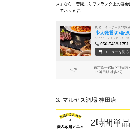
ス」なら、普段よりワンランク上の宴会
しております。
肉とワインが自慢のお
少人数貸切×記念日 
ショウニンズウカシキリキ
050-5488-1751
メニューを見る
東京都千代田区神田東
住所
JR 神田駅 徒歩3分
3.
マルヤス酒場 神田店
2時間単品
飲み放題メニュ