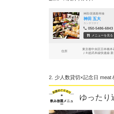
神田/居酒屋/和食
神田 五大
カンダゴダイ
050-5486-6843
メニューを見る
東京都中央区日本橋本石
住所
ＪＲ総武本線快速線 新
2.
少人数貸切×記念日 meat＆w
ゆったり
飲み放題メニュ
ー