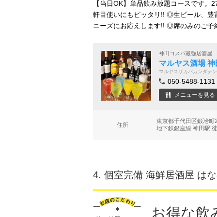
【当日OK】単品飲み放題コースです。27
軒目使いにもピッタリ!! ◎生ビール、
ニーズにお応えします!! ◎席のみのご
神田コスパ最強居酒屋
マルヤス酒場 神
マルヤスサカバカンダテン
050-5488-1131
メニューを見る
東京都千代田区鍛冶町2
住所
地下鉄銀座線 神田駅 
4.
個室完備 海鮮居酒屋 は
お得な飲