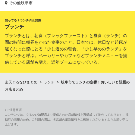
その他岐阜市
知ってる？ランチの豆知識
ブランチ
ブランチとは、朝食（ブレックファースト）と昼食（ランチ）の
間の時間に朝昼をかねた食事のこと。日本では、休日など起床が
遅くなった際にとる「少し遅めの朝食」「少し早めのランチ」を
ブランチと呼ぶ。ベーカリーやカフェなどブランチメニューを提
供している店舗も増え、近年ブームになっている。
楽天ぐるなびまとめ
ランチ
岐阜市でランチの定番！おいしいと話題の
お店まとめ
※ご注意事項
コンテンツは、ぐるなび加盟店より提供された店舗情報を再構成して制作しております。掲
載時の情報のため、ご利用の際は、各店舗の最新情報をご確認くださいますようお願い申し
上げます。