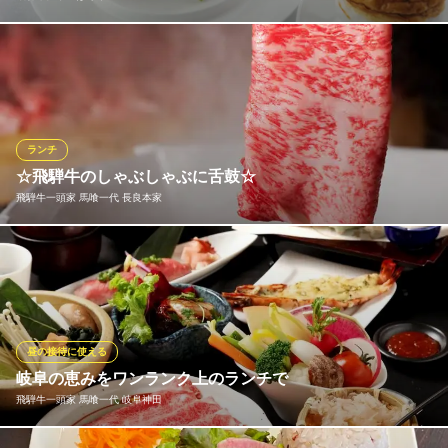
白い息が告げる冬の寒さも本番！ばくろでは特別なランチコース
をご用意。ガーデンベジーサラダは選べる3種類よりセレクト。彩
色野菜とモッツァレラチーズのポタージュや祝祭風豚ロースの黒
焼き ローストポークに舌鼓。メインの飛騨牛ステーキは3種類よ
り選べます。ワンランク上の午後のひと時を大切な方とお過ごし
ランチ
下さい。
☆飛騨牛のしゃぶしゃぶに舌鼓☆
飛騨牛一頭家 馬喰一代 長良本家
飛騨牛グリルばくろ
飛騨牛ステーキ/和個室
お箸で持つだけで切れる程、見事にサシが入った牛肉は、店主が
ＪＲ岐阜駅 車10分
岐阜県岐阜市米屋町9
自ら買い付けに行く極上の飛騨牛♪ 肉本来の味が楽しめるしゃぶ
しゃぶで、飛騨牛の魅力を感じてください♪
飛騨牛一頭家 馬喰一代 長良本家
昼の接待に使える
一頭買い最飛び牛の焼肉
岐阜の恵みをワンランク上のランチで
名鉄線名鉄岐阜駅 車20分
飛騨牛一頭家 馬喰一代 岐阜神田
岐阜県岐阜市八代 2-7-10