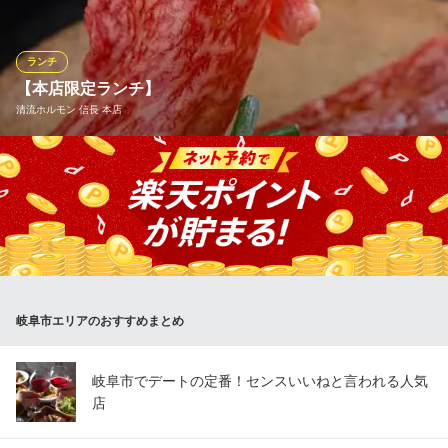
ープもお召し上がりいただけます。 ■自らの健康に関心が集まる
今、からだにも心にもやさしいお料理を提供します。 皆さまのお
越しをお待ちしております。
ランチ
【本店限定ランチ】
岐阜商工会議所レストラン オリビエ
清流ホルモン 信長 本店
レストラン
名鉄各務原線名鉄岐阜駅 徒歩14分
岐阜県岐阜市神田町2-2 岐阜商工会議所ビル1F
岐阜名物の飛騨牛を使用したランチをはじめ、信長ブランドのも
つ鍋/もつ焼きランチなど‥ 種類豊富なランチをご準備しておりま
す。 是非ご賞味ください。 (釜飯の炊き上げには15分程お時間を
いただいております)
おすすめランチメニュー
鵜飼御膳
岐阜市エリアのおすすめまとめ
3,080円(税込)
飛騨牛焼きしゃぶランチ
岐阜市でデートの定番！センスいいねと言われる人気
2,508円(税込)
店
飛騨牛(焼きしゃぶ用)
1,210円(税込)