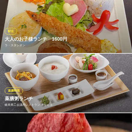
ご接待に人気のランチメニュー、馬喰ランチは飛騨牛にぎり寿司
など全9品3,410円(税込)！このお値段でこの内容、ボリューム！
当店自慢の飛騨牛を贅沢にお楽しみ下さい！ランチは平日は勿
論、土・日・祝日も行っております！お買い物やご家族のお出か
け、デートなどにもお気軽にご利用下さい。
駅近
大人のお子様ランチ 1600円
おすすめランチメニュー
ラ・スタシオン
活 車海老
二尾 1,056円(税込)
★「ミニ飛騨牛ハンバーグ」と「大エビフライ」をメインにサラ
活 大アサリ
ダやグラタンなど、食べたくても食べられなかったお子様ランチ
1,298円(税込)
を大人用にアレンジしました。スープ、ドリンク付。
活 殻付きホタテ
726円(税込)
ラ・スタシオン
薬膳料理
カフェレストラン
薬膳粥ランチ
ランチメニューをもっと見る
ＪＲ岐阜駅 徒歩4分
岐阜商工会議所レストラン オリビエ
岐阜県岐阜市橋本町2-52 岐阜シティ・タワー43 4F
飛騨牛一頭家 馬喰一代 岐阜神田
極上飛騨牛/接待/個室
■20年以上、この地で育まれ、進化を続けてきた「美濃薬膳料理」
名鉄各務原線名鉄岐阜駅 徒歩1分
をご提供します。。 高麗人参等が入った名物の美濃薬膳飛騨牛ス
岐阜県岐阜市神田町7-7