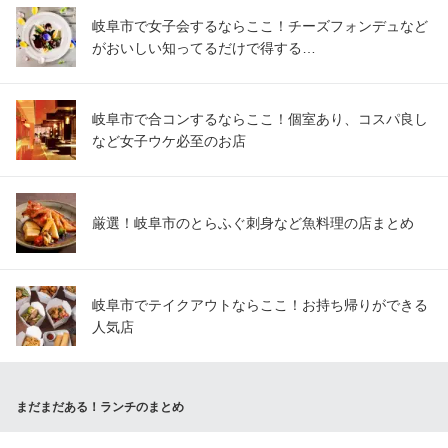
岐阜市で女子会するならここ！チーズフォンデュなど
ランチメニューをもっと見る
がおいしい知ってるだけで得する…
清流ホルモン 信長 本店
もつ鍋・九州料理
ＪＲ岐阜駅 車9分
岐阜市で合コンするならここ！個室あり、コスパ良し
岐阜県岐阜市松ヶ枝町4-5
など女子ウケ必至のお店
厳選！岐阜市のとらふぐ刺身など魚料理の店まとめ
岐阜市でテイクアウトならここ！お持ち帰りができる
人気店
まだまだある！ランチのまとめ