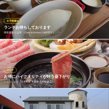
多数ご用意しております。定番のランチ以外にも、その日の仕入
れで替わるお楽しみランチも950円（税込）～1,300円で各種多数
ございます。 お仕事の合間のランチやランチ会などにもおすすめ
です。
お子様連れ
ランチお待ちしております
おすすめランチメニュー
喫茶酒場 りば亭 （Cafe＆Kitchen LIBERTY ）
万松定食
950円(税込)
真っ白に焼き上げたたまごが印象的…！珍しい白い卵のオムライ
とんかつライス
スプレートです。ふわとろに焼き上げた卵のおいしさもさること
950円(税込)
ながら、見た目の可愛さも人気の秘密。
煮魚定食（煮付け定番さば味噌煮）
950円(税込)
おすすめランチメニュー
ランチ
お得にハイクオリティが叶う昼下がり
白いオムライス
ランチメニューをもっと見る
1,900円(税込)
しゃぶしゃぶ・日本料理 木曽路 浜松柳通店
とろーりチーズのデミオムライス
和食処 万松（ばんしょう）
2,200円(税込)
うなぎ・和食処
お昼の御定食や季節の会席は勿論、しゃぶしゃぶや追加のお肉等
ＪＲ東海道本線高塚駅北口 車10分
もリーズナブルにご提供しております。木曽路クオリティをラン
デミグラスソースのオムライス
静岡県浜松市中央区志都呂町4912-1
チタイムにお得にご堪能ください。当店では気配り・目配り・心
1,680円(税込)