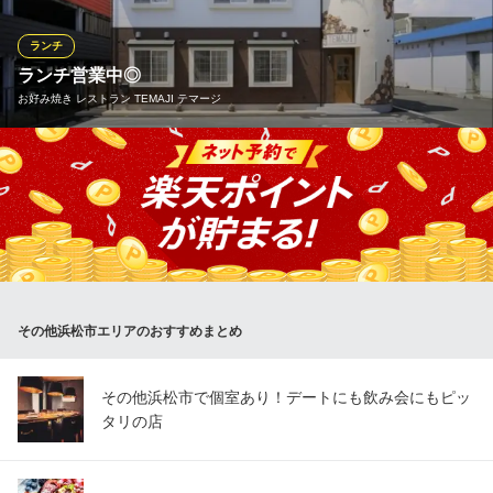
配りを心がけ、お客様に言われる前に行う先手のサービスを目指
ランチメニューをもっと見る
しております。大切なゲストをお迎えする特別なご会食もお任せ
ランチ
ください。
ランチ営業中◎
ランチクーポンあり
詳細を見る
お好み焼き レストラン TEMAJI テマージ
おすすめランチメニュー
喫茶酒場 りば亭 （Cafe＆Kitchen LIBERTY ）
北海御膳(6/24～8/16)
当店はランチも営業中！牛肉100％ハンバーグ定食・超厚切り牛タ
洋食 スイーツ カフェ
3,850円(税込)
遠州鉄道線上島駅 徒歩車８分
ン定食・サーロインステーキ定食 どちらも＋200円でご飯と味噌
涼風三昧(6/24～8/7)
静岡県浜松市中央区三方原町311-1
汁、お漬物が着きます。是非ご利用下さい。
国産牛ロース肉40g 2,420円(税込)
麦とろろ定食
おすすめランチメニュー
2,420円(税込)
ランチAセット(ご飯・味噌汁・漬物)
＋ 220円(税込)
ランチメニューをもっと見る
その他浜松市エリアのおすすめまとめ
ランチBセット(ミニサラダ・漬物・ジュース)
＋ 220円(税込)
しゃぶしゃぶ・日本料理 木曽路 浜松柳通店
その他浜松市で個室あり！デートにも飲み会にもピッ
しゃぶしゃぶ・日本料理
ランチメニューをもっと見る
タリの店
遠州鉄道西鹿島線助信駅 徒歩12分
静岡県浜松市中央区船越町33-20
お好み焼き レストラン TEMAJI テマージ