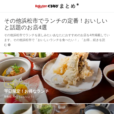
その他浜松市でランチの定番！おいしい
と話題のお店4選
その他浜松市でランチを楽しみたいあなたにおすすめのお店を4件掲載してい
ます。その他浜松市で「おいしいランチを食べたい！」「お得
続きを読
む
ランチ
平日限定！お得なランチ
和食処 万松（ばんしょう）
平日のお昼限定で、品数豊富・ボリューム満点の定食メニューを