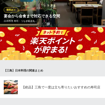
おもてなしいたします。落ち着いた空間と、ハレの日や弔事の場
にふさわしいお料理で、大切なひとときを誠心誠意サポートいた
個室あり
します！
宴会から会食まで対応できる空間
日本料理 寿司・うなぎ処京丸
夢庵 三島北店
ファミリーレストラン
洗練された中に心地よい和のぬくもりを感じられる店内。11名様
ＪＲ御殿場線下土狩駅 徒歩10分
静岡県駿東郡長泉町下土狩1024-1
までの寿司カウンターや、6名様から8名様までのテーブル個室も
設えました。気軽なお食事や宴会はもちろん接待や顔合わせ、会
食など様々なシーンでご利用いただけます。
日本料理 寿司・うなぎ処京丸
日本料理・寿司・うなぎ
【三島】日本料理の関連まとめ
伊豆箱根鉄道駿豆線三島駅 徒歩1分
静岡県三島市一番町17-1
【絶品】三島で一度は立ち寄りたいおすすめの寿司店