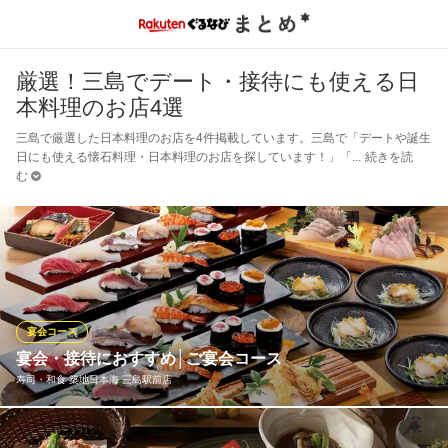
厳選！三島でデート・接待にも使える日
本料理のお店4選
三島で厳選した日本料理のお店を4件掲載しています。三島で「デートや誕生
日にも使える懐石料理・日本料理のお店を探しています！」「
続きを読
む
宴会コース
宴会・接待におすすめ│ご宴会コース
寿司・和食 築地日本海 三島駅前店
豊洲市場直送の旬の魚介を贅沢に使用した、築地日本海自慢の本