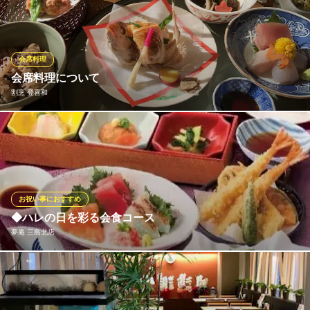
格コース。とろける本マグロや旬の白身魚、彩り豊かな季節の逸
品など、職人が腕によりをかけた料理の数々をご提供します。お
寿司をメインに据えながら刺身や焼き物も楽しめ、接待や大切な
人との食事に最適。厳選された日本酒とともにお愉しみくださ
会席料理
い！
会席料理について
割烹 登喜和
寿司・和食 築地日本海 三島駅前店
直送鮮魚の本格寿司酒場
会席料理は、「食事」という行為自体に儀式的な意味を持たせた
ＪＲ三島駅 徒歩2分
静岡県三島市一番町12-16 第2カツマタビル1〜2F
「本膳料理」から、現在の形になりました。冠婚葬祭などの儀礼
的な料理に名残があるのがその代表例です。一汁三菜を基本と
し、現代の会席料理はご飯、お吸い物、向付、煮物、焼き物、揚
げ物、預け鉢、吸い物、八寸、香の物、菓子が、一皿ずつ出され
お祝い事におすすめ
ます。
◆ハレの日を彩る会食コース
夢庵 三島北店
割烹 登喜和
一度は行きたい割烹料理
お祝いの席や故人を偲ぶ法要後の会食など、特別な日のためのお
伊豆箱根鉄道駿豆線三島広小路駅 徒歩1分
静岡県三島市広小路町1-41
料理もご用意！彩り豊かな前菜から、素材を活かした温物、最後
を締めくくるデザートまで、物語を感じさせる献立構成で皆様を