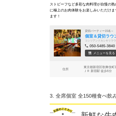
ストビーフなど多彩な肉料理が自慢の熟成
に極上のお肉体験をお楽しみいただけま
ます！
貸切パーティー15名～
個室＆貸切ラウン
コシツアンドカシキリラウ
050-5485-3840
メニューを見る
東京都新宿区歌舞伎町1-
住所
ＪＲ 新宿駅 徒歩6分
3.
全席個室 全150種食べ飲
新鮮な牛