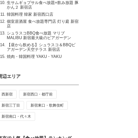
生サムギョプサル食べ放題×飲み放題 豚
かん２ 新宿店
韓国料理 韓家 新宿西口店
個室居酒屋 食べ放題専門店 灯り庭 新宿
店
シュラスコBBQ食べ放題 マリブ
MALIBU 新宿最大級のビアガーデン
【昼から飲める】シュラスコ＆BBQビ
アガーデン天空テラス 新宿店
焼肉・韓国料理 YAKU・YAKU
周辺エリア
西新宿
新宿西口・都庁前
新宿三丁目
新宿東口・歌舞伎町
新宿南口・代々木