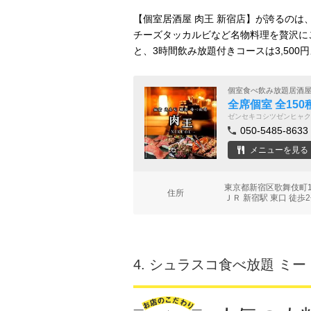
【個室居酒屋 肉王 新宿店】が誇るの
チーズタッカルビなど名物料理を贅沢に
と、3時間飲み放題付きコースは3,50
個室食べ飲み放題居酒
全席個室 全15
ゼンセキコシツゼンヒャク
050-5485-8633
メニューを見る
東京都新宿区歌舞伎町1-
住所
ＪＲ 新宿駅 東口 徒歩
4.
シュラスコ食べ放題 ミー