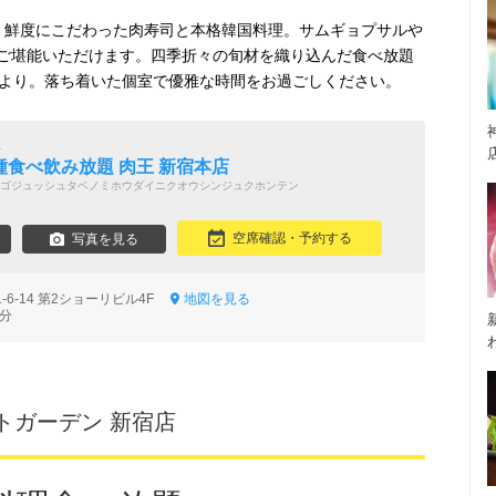
は、鮮度にこだわった肉寿司と本格韓国料理。サムギョプサルや
ご堪能いただけます。四季折々の旬材を織り込んだ食べ放題
0円より。落ち着いた個室で優雅な時間をお過ごしください。
屋
0種食べ飲み放題 肉王 新宿本店
ゴジュッシュタベノミホウダイニクオウシンジュクホンテン
空席確認・予約する
写真を見る
6-14 第2ショーリビル4F
地図を見る
2分
トガーデン 新宿店