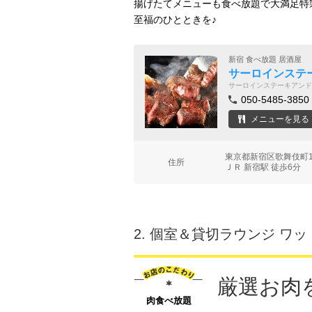
揚げたてメニューも食べ放題で大満足特
至福のひとときを♪
新宿 食べ放題 居酒屋
サーロインステ
サーロインステーキアンド
050-5485-3850
メニューを見る
東京都新宿区歌舞伎町1-
住所
ＪＲ 新宿駅 徒歩6分
2.
個室＆貸切ラウンジ ワッ
厳選お肉
肉食べ放題