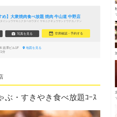
め】大衆焼肉食べ放題 焼肉 牛山道 中野店
タイシュウヤキニクタベホウダイ ヤキニクギュウサンドウナカノテン
空席確認・予約する
写真を見る
-6 吉澤ビル1F
地図を見る
1分
店
ゃぶ・すきやき食べ放題ｺｰｽ