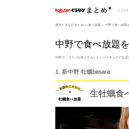
ここい
楽天ぐるなびまとめ
食べ放題
中野で食べ放題
中野で食べ放題を
中野で「コスパが良くておいしいバイキングのお店
1.
新中野 牡蠣basara
生牡蠣食
牡蠣食べ放題