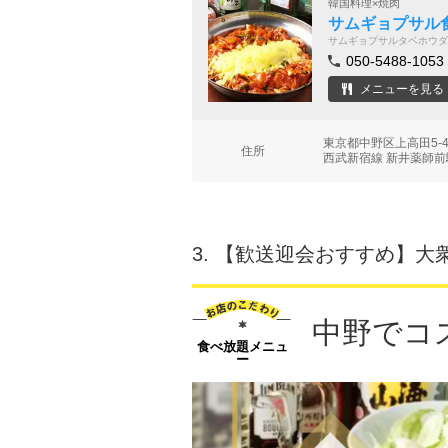
韓国料理×焼肉
サムギョプサル食
サムギョプサルタベホウダ
050-5488-1053
メニューを見る
東京都中野区上高田5-4
住所
西武新宿線 新井薬師前
3.
【歓送迎会おすすめ】大衆
中野でコ
食べ放題メニュ
ー