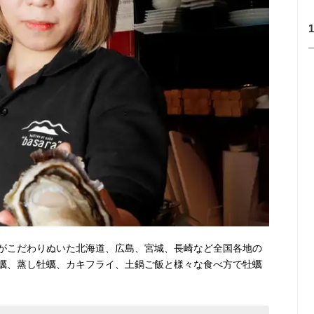
がこだわりぬいた北海道、広島、宮城、長崎など全国各地の
蠣、蒸し牡蠣、カキフライ、土鍋ご飯と様々な食べ方で牡蠣