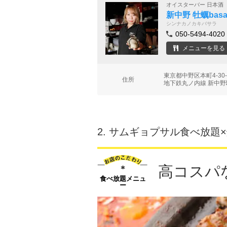
オイスターバー 日本酒
新中野 牡蠣basa
シンナカノカキバサラ
050-5494-4020
メニューを見る
東京都中野区本町4-30-
住所
地下鉄丸ノ内線 新中野
2.
サムギョプサル食べ放題×
高コスパ
食べ放題メニュ
ー