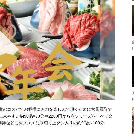
群のコスパでお客様にお肉を楽しんで頂くために大量買取で
来やすい約50品×60分⇒2200円から壺シリーズをすべて楽
、接待などにおススメな厚切り上タン入りの約90品×100分