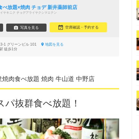
べ放題×焼肉 チョデ 新井薬師前店
イヤキニク チョデアライヤクシマエテン
空席確認・予約する
写真を見る
3-1 グリーンビル 101
地図を見る
駅 徒歩1分
焼肉食べ放題 焼肉 牛山道 中野店
スパ抜群食べ放題！