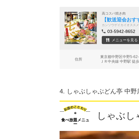
高コスパ焼き肉
【歓送迎会おすす
カンソウゲイカイオススメ
03-5942-8652
メニューを見る
東京都中野区中野5-62
住所
ＪＲ中央線 中野駅 徒歩
4.
しゃぶしゃぶどん亭 中野
しゃぶし
食べ放題メニュ
ー