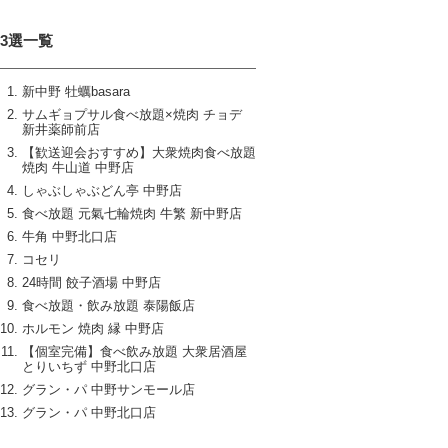
13選一覧
新中野 牡蠣basara
サムギョプサル食べ放題×焼肉 チョデ
新井薬師前店
【歓送迎会おすすめ】大衆焼肉食べ放題
焼肉 牛山道 中野店
しゃぶしゃぶどん亭 中野店
食べ放題 元氣七輪焼肉 牛繁 新中野店
牛角 中野北口店
コセリ
24時間 餃子酒場 中野店
食べ放題・飲み放題 泰陽飯店
ホルモン 焼肉 縁 中野店
【個室完備】食べ飲み放題 大衆居酒屋
とりいちず 中野北口店
グラン・パ 中野サンモール店
グラン・パ 中野北口店