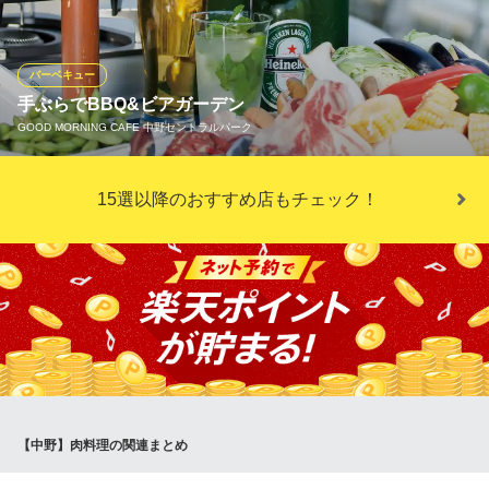
竜田揚げなど、つまみから食事まで幅広く楽しめるラインナップ
です。個性豊かなビールの味わいに合わせて選べるのも魅力。お
気に入りの一杯と一緒に、自慢のペアリングをお楽しみくださ
バーベキュー
い。
手ぶらでBBQ&ビアガーデン
GOOD MORNING CAFE 中野セントラルパーク
中野ビール工房
中野の厳選ビアバー
手ぶらでBBQ&ビアガーデンといえばグッドモーニングカフェ中
ＪＲ中央線中野駅 徒歩5分
15選以降のおすすめ店もチェック！
東京都中野区中野5-53-4
野！！ BBQは3月〜11月末までの期間限定で開催しております♪
GOOD MORNING CAFE 中野セントラルパーク
イタリアン/カフェ
ＪＲ中央線中野駅北口 徒歩1分
東京都中野区中野4-10-2 中野セントラルパークサウス1F
【中野】肉料理の関連まとめ