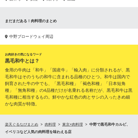
まだまだある！肉料理のまとめ
中野ブロードウェイ周辺
お肉好きの気になるワード
黒毛和牛とは？
食用の牛肉は「和牛」「国産牛」「輸入肉」に分類されるが、黒
毛和牛はそのうちの和牛に含まれる品種のひとつ。和牛は国内で
飼育された牛の中でも、「黒毛和種」「褐色和種」「日本短角
種」「無角和種」の4品種だけが名乗れる名称だが、黒毛和牛は黒
毛和種に相当するもの。鮮やかな紅色の肉とサシの入ったきめ細
かな肉質が特徴。
楽天ぐるなびまとめ
肉料理
東京×肉料理
中野で黒毛和牛カルビ、
イベリコなど人気の肉料理を味わえる店