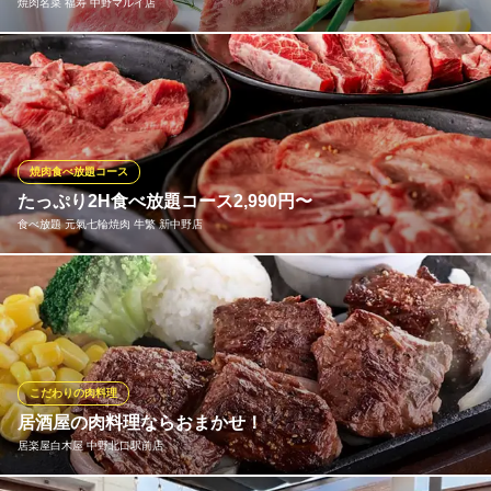
焼肉名菜 福寿 中野マルイ店
中野の絶品ホルモン焼肉
ＪＲ中央線中野駅 徒歩4分
東京都中野区中野5-55-13 シカトル中野2F
本格黒毛和牛焼肉をお手軽に♪前菜やサラダ、スープなどもついた
御膳スタイルで福寿の焼肉をご堪能♪買い物中のランチや、お仕事
帰り、ちょっとした夕飯など、お一人様でも気軽に焼肉がお楽し
みいただける福寿の黒毛和牛膳はいかがでしょうか？
焼肉食べ放題コース
焼肉名菜 福寿 中野マルイ店
たっぷり2H食べ放題コース2,990円〜
黒毛和牛・個室・記念日
食べ放題 元氣七輪焼肉 牛繁 新中野店
ＪＲ中央線中野駅南口 徒歩1分
東京都中野区中野3-34-28 中野マルイ5F
牛・豚・鶏肉はもちろん、お食事や一品料理などのサイドメニュ
ーが充実した食べ放題コースは、当店90品以上のお食事を120分
存分にお召し上がりいただけます。「元氣カルビ」や「元氣タン
塩」、「ロース」などのお肉をはじめ当店の売れ筋＆人気メニュ
ーを揃えた食べ放題コースを各種宴会や食事会でご堪能くださ
こだわりの肉料理
い！
居酒屋の肉料理ならおまかせ！
居楽屋白木屋 中野北口駅前店
食べ放題 元氣七輪焼肉 牛繁 新中野店
焼肉食べ放題飲み放題