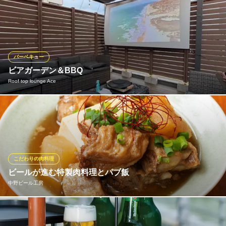
『熱々！牛ハラミステーキ』や『プレミアム牛タン入りつくね』
地下鉄丸ノ内線新中野駅 徒歩2分
東京都中野区本町4-30-25 林ビルB1
などの肉料理から定番おつまみまで豊富にご用意しております。
お好きなお酒と併せてお楽しみください。ご家族で親しいご友人
と楽しいひと時を当店の料理とともにお過ごしください。
バーベキュー
居楽屋白木屋 中野北口駅前店
ビアガーデン＆BBQ
刺身や定番居酒屋料理
Roof top lounge Ace
ＪＲ中央線中野駅 徒歩3分
東京都中野区中野5-59-9 澤仙第二ビル1・2F
中野駅からすぐのオシャレ屋上テラスでBBQ体験♪BBQ機材は全て
ご用意！！ プロジェクターやクーラーボックスなど充実の設備！
ビアガーデンとしての利用も歓迎いたします！ 屋根付きのため多
少の雨なら問題なし！
こだわりの肉料理
Roof top lounge Ace
ビールが進む特製肉料理とパブ飯
BBQ&ビアガーデン
中野ビール工房
ＪＲ中央線中野駅 徒歩6分
東京都中野区中野5-50-9 リカムビル11 2F
クラフトビールに合う料理を常時50品以上ご用意！特製の肉料理
をはじめ、本場仕立てのフィッシュ＆チップスや香ばしい野菜の