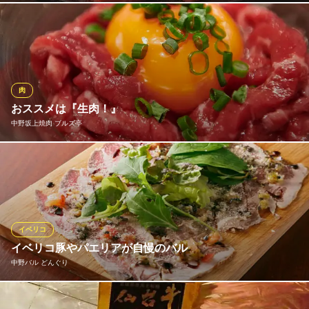
信頼できる和牛のプロフェッショナルたちが、 全国から選び抜い
たこだわりの美味しさをぜひご賞味あれ ●黒毛和牛カルビ (税込)9
79円
牛角 中野北口店
肉
焼肉
おススメは『生肉！』
ＪＲ中央線中野駅 徒歩2分
中野坂上焼肉 ブルズ亭
東京都中野区中野5-65-5 中野SKビル3F
保健所認可の生肉取扱店だからこそ出来る安心でおいしい生肉メ
ニュー♪存分に味わい尽くせます！国産和牛のユッケは当店自慢！
【タレ味・塩味】をその日の気分に合わせて選べるおススメの一
品。
イベリコ
中野坂上焼肉 ブルズ亭
イベリコ豚やパエリアが自慢のバル
焼/生/炙を味わう
中野バル どんぐり
地下鉄丸ノ内線中野坂上駅 徒歩2分
東京都中野区本町2-45-13 山手ビル1F
料理バラエティに富んだイベリコ豚&ラム料理。〆にはパエリア