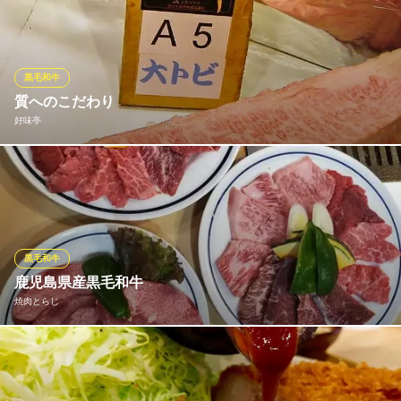
も！ラムしゃぶエスニックサラダや塩ジンギスカンなどバラエテ
ィ豊かなラインナップ。定番のラムチョップをはじめ、アヒージ
ョメニューも充実。お食事の〆には、具材たっぷりで食べ応えの
あるパエリアやラムタコライスをお召し上がりください！
黒毛和牛
質へのこだわり
中野バル どんぐり
好味亭
スペインバル×ワイン
ＪＲ中央線中野駅 徒歩4分
東京都中野区中野5-57-10 CUBE中野ビル3F
好味亭の一番のこだわり、黒毛和牛。A5ランクの更に上、「大ト
ビ」を使用。希少性が高く、仕入れが難しいですが週に一度は必
ず納品されるルートを持っています。
好味亭
黒毛和牛
質に自信中野焼肉専門店
鹿児島県産黒毛和牛
ＪＲ中央線中野駅北口 徒歩3分
焼肉とらじ
東京都中野区中野5-59-12 ピカ一ビル1F
鹿児島県産の黒毛和牛にこだわりご提供。長年同じ取引先からお
肉を仕入れ、創業から変わらない味を受け継いでおります。シン
プルな塩味はもちろんのこと、自家製タレは甘みのある濃厚な醤