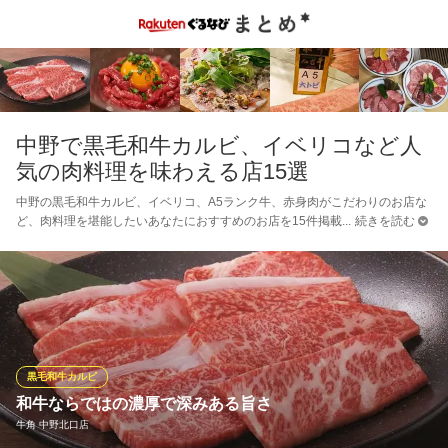
中野で黒毛和牛カルビ、イベリコなど人
気の肉料理を味わえる店15選
中野の黒毛和牛カルビ、イベリコ、A5ランク牛、赤身肉がこだわりのお店な
ど、肉料理を堪能したいあなたにおすすめのお店を15件掲載
続きを読む
黒毛和牛カルビ
和牛ならではの濃厚で深みある旨さ
牛角 中野北口店