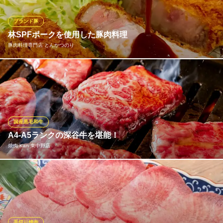
油ベースで、コクもありお肉との相性が良い味わいです。品数の
多さも自慢ですので、たっぷりとお肉をお召し上がりください。
ブランド豚
林SPFポークを使用した豚肉料理
焼肉とらじ
豚肉料理専門店 とんかつのり
リーズナブルな焼肉屋
ＪＲ中央線中野駅 徒歩3分
東京都中野区中野5-59-10
とんかつやしゃぶしゃぶをはじめとした、こだわりの豚肉料理を
ご提供！SPF豚は、良質な穀物中心の飼料を与えることで出来上
がる、脂の甘さ、肉の柔らかさ、軽さ、美味しさが特徴の豚肉で
す！
国産黒毛和牛
豚肉料理専門店 とんかつのり
A4-A5ランクの深谷牛を堪能！
豚肉料理専門店
焼肉 Kan 東中野店
ＪＲ中央線中野駅 徒歩4分
東京都中野区中野5-56-15
Kanでご提供するお肉はオーナーゆかりの地"埼玉"にこだわった
『深谷牛』をメインに、上質肉を取り揃えております。『深谷
牛』はきめが細かくなめらかな肉質が特徴。王道の『カルビ』、
希少部位の『ザブトン』などでお楽しみいただけます。お肉は風
味を損なわぬよう注文ごとにカットしてご提供。管理にもこだわ
手切り焼肉