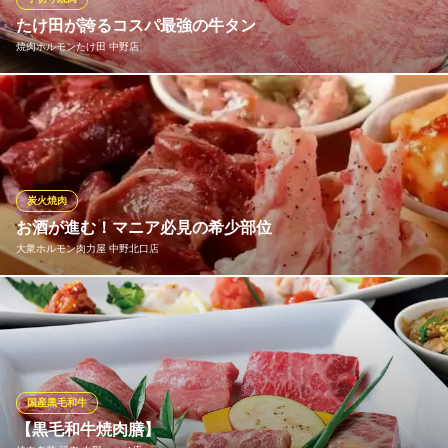
っています。
たけ田が誇るコスパ最強の牛タン
焼肉ホルモンたけ田 中野店
焼肉 Kan 東中野店
完全個室で黒毛和牛焼肉
焼肉ホルモンたけ田が提供♪コスパ抜群の牛タンは当店の自慢料理
都営大江戸線東中野駅 徒歩1分
東京都中野区東中野2-26-3
の一つです。ネギやレモンでお召し上がりください。
焼肉ホルモンたけ田 中野店
卓上レモンサワー焼肉店
炭火焼肉
ＪＲ中央線中野駅 徒歩1分
お酒が進む！マニア必見の希少部位
東京都中野区中野5-64-10 サンモール中野ビル4F
大衆ホルモン肉力屋 中野北口店
ホルモンツウも唸る珍しい部位も日替わりで登場！コリコリ、フ
ワフワなど部位ごとに全く異なる食感と、噛むほどに溢れる濃厚
な脂の甘みがクセになります。名物の「肉力屋ハイボール」や爽
快なサワーで流し込めば、至福のひととき。新たなホルモンの魅
力に出会えます！
国産黒毛和牛
【黒毛和牛焼肉膳】
大衆ホルモン肉力屋 中野北口店