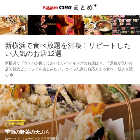
新横浜で食べ放題を満喫！リピートした
い人気のお店12選
新横浜で「コスパが良くておいしいバイキングのお店は？」「景色が良いお
店で贅沢ビュッフェを楽しみたい」といった声にお応えする食べ
続きを読
む
肉食べ放題
季節の野菜の天ぷら
はーべすと キュービックプラザ新横浜