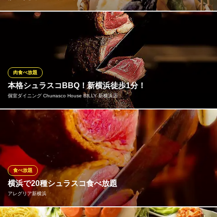
季節に合わせたお野菜を天ぷらにてご提供いたします。 どうぞ他
のお食事とも合わせてお召し上がりくださいませ♪
はーべすと キュービックプラザ新横浜
自然食バイキング
肉食べ放題
ＪＲ新横浜駅 徒歩2分
本格シュラスコBBQ！新横浜徒歩1分！
神奈川県横浜市港北区新横浜2-100-45 キュービックプラザ新横浜9F
個室ダイニング Churrasco House BILLY 新横浜店
肉屋直営だからできる豊富な品揃えとリーズナブルさが自慢！ハ
ワイ料理の定番からジューシーなお肉料理まで多彩なラインナッ
プでおもてなし♪本場の味を楽しめる本格シュラスコはお肉の旨味
を充分に凝縮させ食べ応えの良い味わいに仕上げております。食
べ放題でお楽しみいただけますのでお腹いっぱいになるまでご堪
食べ放題
能あれ。
横浜で20種シュラスコ食べ放題
アレグリア新横浜
個室ダイニング Churrasco House BILLY 新横浜店
シュラスコ食べ飲み放題