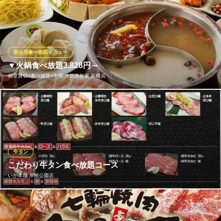
２０種類シュラスコ（ブラジル式BBQ）食べ放題4000円！各種宴
ＪＲ新横浜駅 徒歩3分
神奈川県横浜市港北区新横浜2-3-11 第2徳永ビル3F
会にもオススメ、100種類以上アルコール飲み放題付きプラン 5
500円〜！など、様々なシーンにあったプランをご用意しておりま
す！
宴会用食べ放題メニュー
アレグリア新横浜
▼火鍋食べ放題3,828円～
シュラスコ食べ放題
個室貸切×食べ放題×中華 火鍋雅叙宴 新横浜
ＪＲ新横浜駅 徒歩4分
神奈川県横浜市港北区新横浜3-17-15
2時間火鍋食べ放題♪《ラム×牛×豚×鶏×野菜全て食べ放題！》お1
人様3,828円 前菜からデザートまですべてお替わり自由
個室貸切×食べ放題×中華 火鍋雅叙宴 新横浜
新横浜薬膳火鍋食べ放題
牛タン
横浜市営地下鉄新横浜駅 徒歩5分
こだわり牛タン食べ放題コース
神奈川県横浜市港北区新横浜3-1-2 1F
いが本舗 岸根公園店
こだわり牛タン食べ放題コース開始 コースメニュー 牛タ
ン 7品 和牛カルビ 和牛ロース ハラミ 6品 新鮮ホルモン