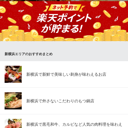
横浜市営地下鉄新横浜駅 徒歩3分
神奈川県横浜市港北区新横浜2-6-15 ビネスビル1F
食材のことを知り尽くした職人が厳選した食材の数々を絶品料理
へと彩ります。 食べ放題付きでお腹にも優しい宴会コースです！
身も心も温まる当店で極上の「旨い」をお楽しみくださいませ。
旅情個室空間 酒の友 新横浜店
個室居酒屋/鍋と焼き鳥
ＪＲ新横浜駅 徒歩3分
新横浜エリアのおすすめまとめ
神奈川県横浜市港北区新横浜3-17-15 リバティー新横浜ビル3F
新横浜で新鮮で美味しい刺身が味わえるお店
新横浜で外さないこだわりのもつ鍋店
新横浜で黒毛和牛、カルビなど人気の肉料理を味わえ