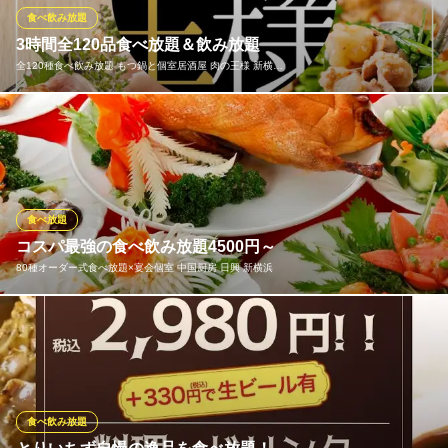
ＪＲ新横浜駅 徒歩4分
食べ飲み放題
神奈川県横浜市港北区新横浜2-3-10 YK-8ビル5F
3時間全120品食べ放題＆飲み放題
全120種食べ飲み放題 もつ鍋と個室居酒屋 肉の王様 新横…
もつ鍋や赤身肉が食べ放題のプラン全品食べ放題＆飲み放題が300
0円~！さらには、生ビール、ハイボール、サワー、カクテル、ソ
フトドリンク、各種、アルコールを含む全種類が豊富なドリンク
バー付きで、お好きなお酒をご注文ください。お得なクーポンも
ご用意させて頂きます。
食べ放題
コスパ最強の食べ飲み放題4500円～
全120種食べ飲み放題 もつ鍋と個室居酒屋 肉の王様 新横浜
80種オーダー式食べ放題×宴会個室 中国厨房 日興 新横浜
店
肉洋魚バル横丁 個室有
横浜市営地下鉄新横浜駅 徒歩3分
北京ダック付オーダー式80種類食べ飲み放題コースでお得な2H45
神奈川県横浜市港北区新横浜2-3-10 YK8ビル4F
00円！ オーダー式食べ放題だから、お料理はどれも出来たて熱々
の絶品です。歓送迎会・同窓会・忘新年会等のご宴会、ご家族や
お友達とのお食事にも是非どうぞ♪
食べ飲み放題
80種オーダー式食べ放題×宴会個室 中国厨房 日興 新横浜