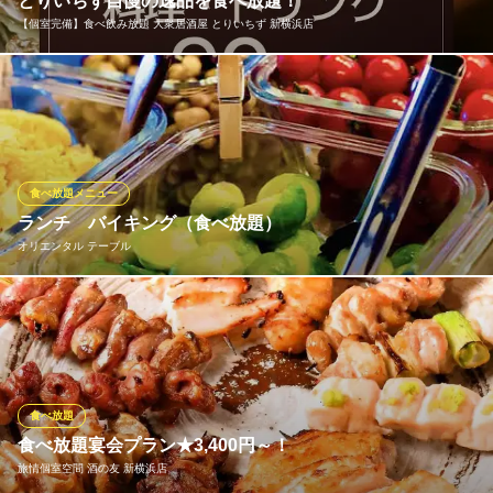
とりいちず自慢の逸品を食べ放題！
中華×食べ放題×個室
【個室完備】食べ飲み放題 大衆居酒屋 とりいちず 新横浜店
ＪＲ新横浜駅 徒歩2分
神奈川県横浜市港北区新横浜2-6-18 食遊館デ・プリマ4F
とりいちずでは食べ飲み放題コースを4種ご用意！お好みのメイン
やご予算に合わせてお選びいただけます！秘伝のでか唐揚げや秘
伝かわ串も食べ放題で大満足いただけること間違いなし！各コー
スプラス330円(税込)で生ビール付に変更可◎まさに「鶏づくし」
な食べ飲み放題コースをお楽しみください♪
食べ放題メニュー
ランチ バイキング（食べ放題）
【個室完備】食べ飲み放題 大衆居酒屋 とりいちず 新横浜店
オリエンタル テーブル
水炊き 焼鳥 居酒屋
横浜市営地下鉄新横浜駅 徒歩2分
神奈川県横浜市港北区新横浜2-5-17、18 GEMS新横浜5F
オリエンタルテーブルでは、月曜日～金曜日のランチ時間帯 店
内バイキング１０００円（食べ放題） とお持ち帰りつめ放題お
弁当５００円があります。ランチ時間帯は店内混み合いますので
なるべくお早めにご来店下さい。 ★オリテーオリジナル唐揚げ＆
グリーンカレー＆タコライスがおすすめ。
食べ放題
食べ放題宴会プラン★3,400円～！
オリエンタル テーブル
旅情個室空間 酒の友 新横浜店
無国籍ダイニングバー