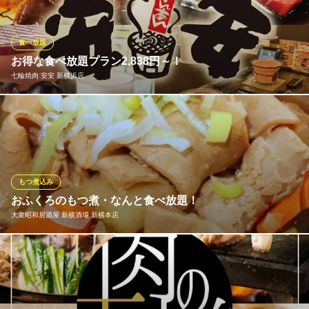
刺 野菜焼 20品 サラダ サンチュ キムチナムル 11品 ラ
イス クッパ スープ 10品 デザートアイス 1品(1人一品)
食べ放題
いが本舗 岸根公園店
お得な食べ放題プラン2,838円～！
炭火焼肉居酒屋
七輪焼肉 安安 新横浜店
横浜市営地下鉄岸根公園駅 徒歩2分
神奈川県横浜市港北区篠原町1103-36 2F
お得な食べ放題プランは2,838円(税込)～！ご予算や用途で3種か
らお選びいただけます。プラス1,430円(税込)で飲み放題付にも変
更可◎少人数から大人数までのご宴会が可能です！ 飲み放題・歓
迎会・送迎会・女子会・飲み会・同窓会・ファミリーなど様々な
シーンでお得に炭火焼肉宴会をお楽しみください！
もつ煮込み
おふくろのもつ煮・なんと食べ放題！
七輪焼肉 安安 新横浜店
大衆昭和居酒屋 新横酒場 新横本店
炭火焼肉 食べ放題店
ＪＲ新横浜駅 徒歩1分
神奈川県横浜市港北区新横浜2-3-11 第2徳永ビル2F
★おふくろのもつ煮が食べ放題４８０円(税抜)＋ねぎかけ放題！
大衆昭和居酒屋 新横酒場 新横本店
大衆昭和居酒屋