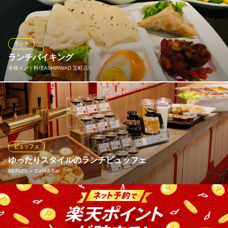
食べ放題プランはもちろん、お1人様でも注文ができる「お1人様
セット」もおすすめ。火鍋プランで楽しめるスープにはピリ辛な
ものとあっさりなものをご用意しているので辛いものが苦手なお
客様でも一緒に楽しむことができますよ！
ランチ
ランチバイキング
個室×四川中華居酒屋 華美 京橋
本格インド料理ASHIRWAD 宝町店
四川料理＆中国料理宴会
地下鉄銀座線京橋駅 徒歩3分
東京都中央区京橋1-6-13 金葉ビルB1
本格インドカレーと焼き立てナンが食べ放題。お得なランチで
す。
本格インド料理ASHIRWAD 宝町店
ナンが自慢のビュッフェ
ビュッフェ
都営浅草線宝町駅 徒歩1分
ゆったりスタイルのランチビュッフェ
東京都中央区京橋3-11-2 アパホテル銀座宝町
REFUEL＋ Café＆Bar
ランチは嬉しい時間無制限。銀座エリアという好立地にありなが
ら、気軽に楽しめる価格帯も魅力です。ビュッフェには、軽やか
で彩り豊かなデリとともにクロワッサンやパン・オ・ショコラな