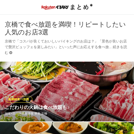
京橋で食べ放題を満喫！リピートしたい
人気のお店3選
京橋で「コスパが良くておいしいバイキングのお店は？」「景色が良いお店
で贅沢ビュッフェを楽しみたい」といった声にお応えする食べ放
続きを読
む
薬膳鍋食べ放題
こだわりの火鍋は食べ放題も♪
個室×四川中華居酒屋 華美 京橋
多くのお客様にご支持頂いている当店の薬膳火鍋コース。人気の