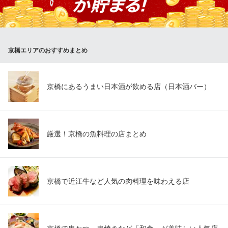
ど10種類以上の焼きたてパンをラインナップ。その日の気分に合
わせてお楽しみいただける12種類のティーセレクションも必見で
す。
京橋エリアのおすすめまとめ
REFUEL＋ Café＆Bar
時間無制限の銀座ランチ
地下鉄銀座線京橋駅 徒歩1分
東京都中央区京橋2-5-4 lyf銀座東京1〜2F
京橋にあるうまい日本酒が飲める店（日本酒バー）
厳選！京橋の魚料理の店まとめ
京橋で近江牛など人気の肉料理を味わえる店