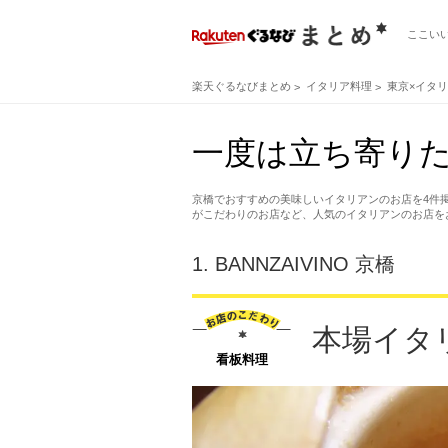
ここい
楽天ぐるなびまとめ
イタリア料理
東京×イタ
一度は立ち寄り
京橋でおすすめの美味しいイタリアンのお店を4件
がこだわりのお店など、人気のイタリアンのお店を
1.
BANNZAIVINO 京橋
本場イタ
看板料理