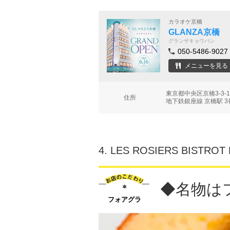
カラオケ京橋
GLANZA京橋
グランザキョウバシ
050-5486-9027
メニューを見る
東京都中央区京橋3-3-
住所
地下鉄銀座線 京橋駅 3
4.
LES ROSIERS BISTROT
◆名物は
フォアグラ