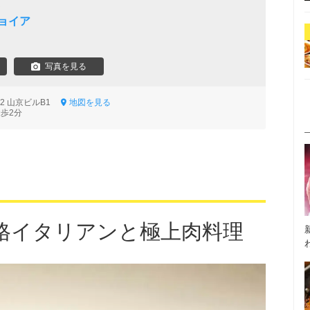
ン
ョイア
写真を見る
12 山京ビルB1
地図を見る
徒歩2分
格イタリアンと極上肉料理