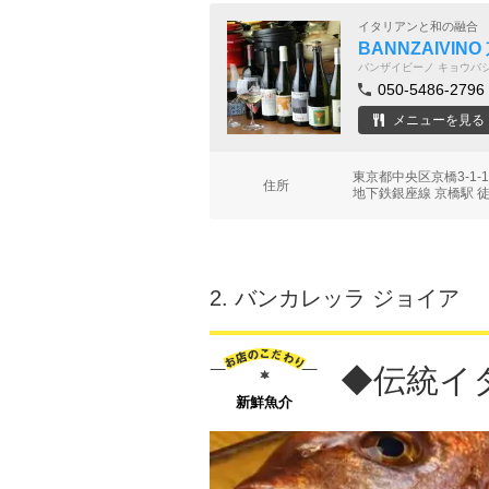
イタリアンと和の融合
BANNZAIVINO
バンザイビーノ キョウバ
050-5486-2796
メニューを見る
東京都中央区京橋3-1
住所
地下鉄銀座線 京橋駅 
2.
バンカレッラ ジョイア
◆伝統イ
新鮮魚介