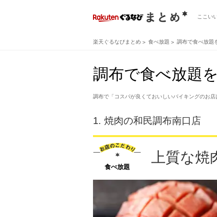
ここい
楽天ぐるなびまとめ
食べ放題
調布で食べ放題
調布で食べ放題を
調布で「コスパが良くておいしいバイキングのお店
1.
焼肉の和民調布南口店
上質な焼
食べ放題