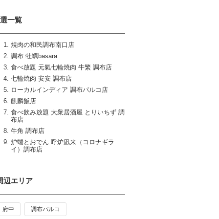
9選一覧
焼肉の和民調布南口店
調布 牡蠣basara
食べ放題 元氣七輪焼肉 牛繁 調布店
七輪焼肉 安安 調布店
ローカルインディア 調布パルコ店
麒麟飯店
食べ飲み放題 大衆居酒屋 とりいちず 調
布店
牛角 調布店
炉端とおでん 呼炉凪来（コロナギラ
イ）調布店
周辺エリア
府中
調布パルコ