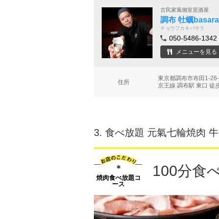
古民家風個室居酒屋
調布 牡蠣basara
チョウフカキバサラ
050-5486-1342
メニューを見る
東京都調布市布田1-26-
住所
京王線 調布駅 東口 徒
3.
食べ放題 元氣七輪焼肉 牛
100分食
焼肉食べ放題コ
ース