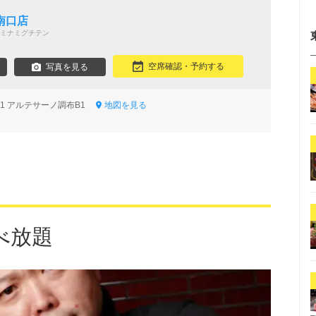
南口店
ミナミグチテン
空席確認・予約する
写真を見る
6-1 アルテサーノ調布B1
地図を見る
べ放題