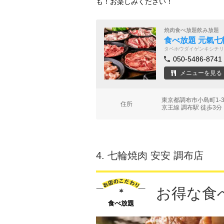
も！お楽しみください！
焼肉食べ放題飲み放題
食べ放題 元氣七
タベホウダイゲンキシチリ
050-5486-8741
メニューを見る
東京都調布市小島町1-3
住所
京王線 調布駅 徒歩3分
4.
七輪焼肉 安安 調布店
お得な食べ
食べ放題