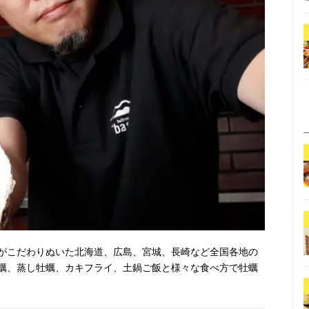
がこだわりぬいた北海道、広島、宮城、長崎など全国各地の
蠣、蒸し牡蠣、カキフライ、土鍋ご飯と様々な食べ方で牡蠣