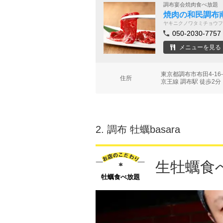
調布宴会焼肉食べ放題
焼肉の和民調布
ヤキニクノワタミチョウフ
050-2030-7757
メニューを見る
東京都調布市布田4-1
住所
京王線 調布駅 徒歩2分
2.
調布 牡蠣basara
生牡蠣食
牡蠣食べ放題