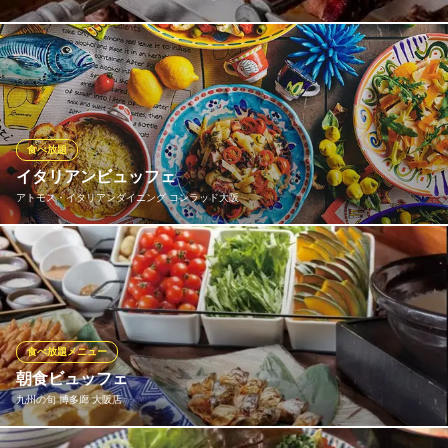
牛肉、豚肉、鶏肉など、それぞれのお肉の部位に適した味付け、
焼き加減にこだわり、抜群のタイミングでお肉を提供いたしま
す。その他、女性にも人気の焼きパインなど。合計15種類以上の
シュラスコ食べ放題でお楽しみいただけます。
食べ放題
シュラスコ＆ビアレストラン ALEGRIA 中之島店
イタリアンビュッフェ
シュラスコレストラン
アトモス・イタリアンダイニング コンラッド大阪
大阪メトロ四つ橋線肥後橋駅 徒歩1分
大阪府大阪市北区中之島3-2-4 中之島フェスティバルタワー・ウエストB1
彩り豊かな前菜から、ホットディッシュ、自家製ブレッド、イタ
リアンドルチェなど約45種以上のオーセンティックなイタリアン
メニューをお楽しみください。
アトモス・イタリアンダイニング コンラッド大阪
食べ放題メニュー
コンラッド大阪食べ放題
朝食ビュッフェ
京阪中之島線渡辺橋駅 徒歩2分
九州の旬 博多廊 大阪店
大阪府大阪市北区中之島3-2-4 コンラッド大阪40F