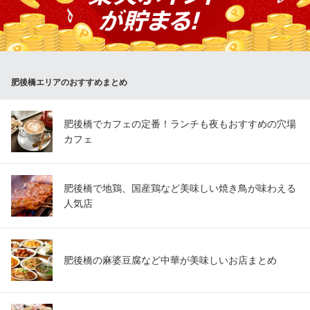
ミ・スンドゥブ・ライスも食べ放題♪ サムギョプサル食べ飲み放
題込4500円。１品料理含む21種類サムギョプサル食べ放題コース
もあります！！飲み放題付5000円！
※こちらは夜のみのこだわりです。
肥後橋エリアのおすすめまとめ
紅紅 肥後橋店
韓国料理飲み放題宴会
大阪メトロ四つ橋線肥後橋駅 徒歩5分
肥後橋でカフェの定番！ランチも夜もおすすめの穴場
大阪府大阪市西区江戸堀1-19-3 江戸堀ビル1F
カフェ
肥後橋で地鶏、国産鶏など美味しい焼き鳥が味わえる
人気店
肥後橋の麻婆豆腐など中華が美味しいお店まとめ