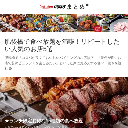
肥後橋で食べ放題を満喫！リピートした
い人気のお店5選
肥後橋で「コスパが良くておいしいバイキングのお店は？」「景色が良いお
店で贅沢ビュッフェを楽しみたい」といった声にお応えする食べ
続きを読
む
ランチ
★ランチ限定お得な15種類の食べ放題
シュラスコ＆ビアレストラン ALEGRIA 中之島店