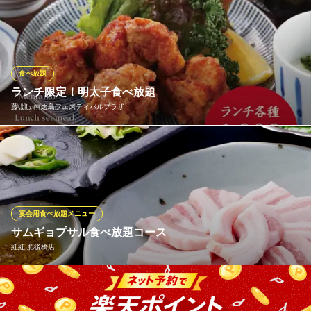
厳選された九州の旬をたっぷりとご満喫いただけるビュッフェで
す。
九州の旬 博多廊 大阪店
居酒屋 海鮮 モツ鍋
食べ放題
京阪中之島線渡辺橋駅 徒歩4分
ランチ限定！明太子食べ放題
大阪府大阪市北区中之島3-4-15 三井ガーデン大阪プレミア2階
藤よし 中之島フェスティバルプラザ
ランチタイムはお得な定食に「明太子食べ放題」が付きます！メ
インのおかずはもちろん、ふっくら炊き上げたお米と明太子の相
性は抜群。白米が何杯でも進んでしまう美味しさです。具沢山の
お味噌汁と一緒に、お腹も心も大満足のランチタイムをお過ごし
ください。
宴会用食べ放題メニュー
サムギョプサル食べ放題コース
藤よし 中之島フェスティバルプラザ
紅紅 肥後橋店
焼鳥、釜飯が自慢
大阪メトロ四つ橋線肥後橋駅 徒歩1分
大阪府大阪市北区中之島3-2-4 中之島フェスティバルタワー・ウエストB1
韓国のヘルシー焼肉、三元豚厚さ6mmの定番＆厚さ20mm超厚切
りサムギョプサルが食べ放題のコース。さらに包み野菜やチヂ