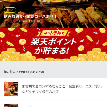
ミアムロース、豚トロなど、種類豊富なお肉を心ゆくまでご堪能
ください。大満足間違いなしの内容です。
コース
飲み放題食べ放題コースあり！
焼肉の牛太 播磨町店
にわ・とりのすけ別館 東加古川店
食肉卸直営の焼肉店
山陽電鉄本線播磨町駅 徒歩10分
兵庫県加古郡播磨町西野添3-18-11
飲み放題食べ放題コース2時間４2００円（税込） 飲み放題コー
ス２時間１９８０円（税込） 飲み放題リーズナブルコー
ス３時間１８００円（税込） 本格焼き鳥と豊富なサイドメニュー
の食べ物、生ビール・酎ハイ・カクテルなどの飲み物、合わせて
３００種類以上のメニューから ２時間 飲み放題食べ放題！！
にわ・とりのすけ別館 東加古川店
加古川エリアのおすすめまとめ
焼鳥 おでん 鍋
ＪＲ神戸線東加古川駅 徒歩3分
兵庫県加古川市平岡町新在家113-1
加古川で合コンするならここ！個室あり、コスパ良し
など女子ウケ必至のお店