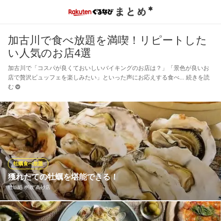
加古川で食べ放題を満喫！リピートした
い人気のお店4選
加古川で「コスパが良くておいしいバイキングのお店は？」「景色が良いお
店で贅沢ビュッフェを楽しみたい」といった声にお応えする食べ
続きを読
む
牡蠣食べ放題
獲れたての牡蠣を堪能できる！
牡蛎処 桝政 高砂店
提携先の室津網元の漁師桝政さんより、その日の獲れたてを入