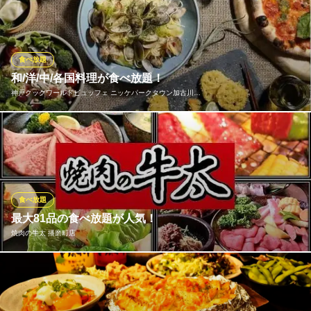
荷！丁寧に手間暇かけて育てた牡蛎をどこよりも新鮮な状態で食
せます★牡蛎は勿論ぷりっぷりで濃厚です。新鮮な牡蠣を取り放
題＆食べ放題でご堪能ください。
食べ放題
牡蛎処 桝政 高砂店
和/洋/中/各国料理が食べ放題！
獲れたての新鮮な牡蠣
神戸クックワールドビュッフェ ニッケパークタウン加古川…
山陽電鉄本線伊保駅 徒歩17分
兵庫県高砂市中島2-3-3
～約100種以上の前菜/サラダ/揚物/鉄板が食べ放題※ソフトドリン
ク飲放付～ ワールドビュッフェで、『世界旅行を身近に…♪』和
食・洋食・中華・定番メニュー・世界各国料理フェアなど全てが
食べ放題に！料理メニュー詳細に関しては、メニュータブの『ス
イーツフェア』ページへ！
食べ放題
最大81品の食べ放題が人気！
神戸クックワールドビュッフェ ニッケパークタウン加古川店
焼肉の牛太 播磨町店
世界のビュッフェ
ＪＲ加古川駅 徒歩8分
兵庫県加古川市加古川町寺家町269-1 ニッケパークタウン6番倉庫1F
大人気の焼肉オーダーバイキングは、100分3498円からご用意！
ご予算に応じて選べるプランをご用意しており、特選牛食べ放題
のプレミアムコースも楽しめます。 牛太自慢のカルビや特選プレ