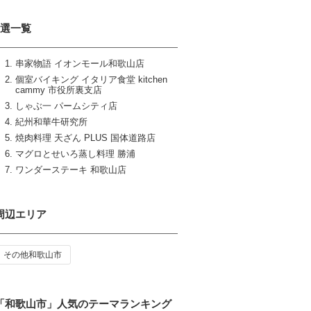
7選一覧
串家物語 イオンモール和歌山店
個室バイキング イタリア食堂 kitchen
cammy 市役所裏支店
しゃぶ一 パームシティ店
紀州和華牛研究所
焼肉料理 天ざん PLUS 国体道路店
マグロとせいろ蒸し料理 勝浦
ワンダーステーキ 和歌山店
周辺エリア
その他和歌山市
「和歌山市」人気のテーマランキング