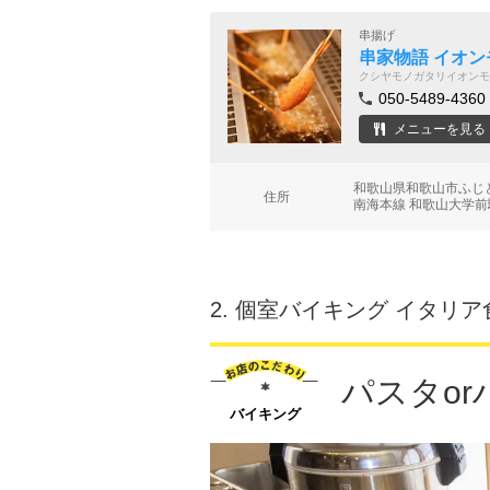
串揚げ
串家物語 イオ
クシヤモノガタリイオンモ
050-5489-4360
メニューを見る
和歌山県和歌山市ふじと
住所
南海本線 和歌山大学前
2.
個室バイキング イタリア食堂 
パスタo
バイキング