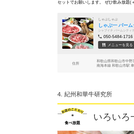
セットでお願いします。 ぜひ飲み放題(＋
しゃぶしゃぶ
しゃぶ一 パーム
シャブイチ パームシティ
050-5484-1716
メニューを見る
和歌山県和歌山市中野
住所
南海本線 和歌山市駅 車
4.
紀州和華牛研究所
いろいろ
食べ放題