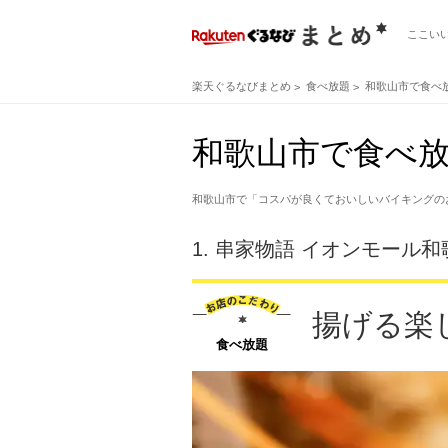
ここい
楽天ぐるなびまとめ
食べ放題
和歌山市で食べ
和歌山市で食べ放
和歌山市で「コスパが良くておいしいバイキングの
1.
串家物語 イオンモール和
揚げる楽
食べ放題