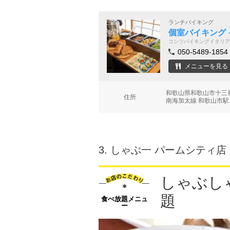
ランチバイキング
個室バイキング イ
コシツバイキングイタリア
050-5489-1854
メニューを見る
和歌山県和歌山市十三番
住所
南海加太線 和歌山市駅
3.
しゃぶ一 パームシティ店
しゃぶし
題
食べ放題メニュ
ー