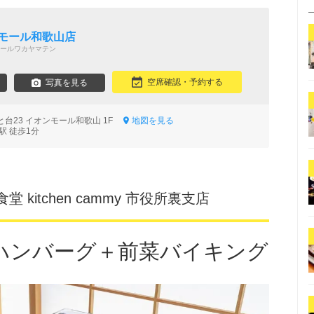
ンモール和歌山店
ールワカヤマテン
空席確認・予約する
写真を見る
台23 イオンモール和歌山 1F
地図を見る
駅 徒歩1分
kitchen cammy 市役所裏支店
rハンバーグ＋前菜バイキング