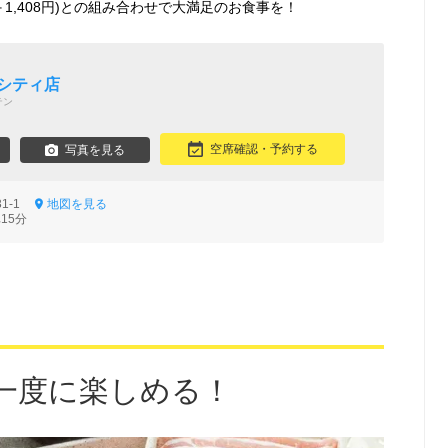
1,408円)との組み合わせで大満足のお食事を！
シティ店
テン
空席確認・予約する
写真を見る
31-1
地図を見る
15分
一度に楽しめる！