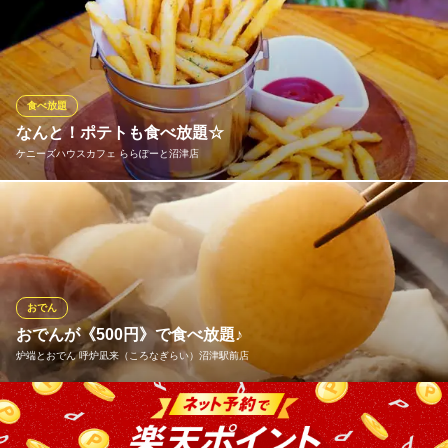
定番の牛肉や豚肉、ぷりぷり食感で美味しい海老などの定番串は
もちろん、季節の素材・野菜も取り入れ種類豊富にご用意してお
ります。串家物語オリジナル♪デザート串の『もちもち』や『たい
やき』も人気！各素材のベストな揚げ時間はテーブルに設置して
いる［串揚げ時間目安表］をご覧ください♪
食べ放題
なんと！ポテトも食べ放題☆
串家物語 ららぽーと沼津店
ケニーズハウスカフェ ららぽーと沼津店
食べ放題 串揚げ
ＪＲ東海道本線片浜駅 徒歩27分
静岡県沼津市東椎路字東荒301-3 ららぽーと沼津1F
ランチタイムはパンケーキ、サラダ、ドリンクに加えて《MIXポ
テト》がお代わり自由！！ 焼き立てパンケーキと、揚げたてポテ
トをおなか一杯お召し上がりください。
ケニーズハウスカフェ ららぽーと沼津店
おでん
リゾート風カフェ
おでんが《500円》で食べ放題♪
ＪＲ東海道本線片浜駅 徒歩29分
炉端とおでん 呼炉凪来（ころなぎらい）沼津駅前店
静岡県沼津市東椎路字東荒301-3 ららぽーと沼津1F
炉端とおでんの居酒屋『炉端とおでん 』♪なんとワンコインでお
でんが食べ放題！