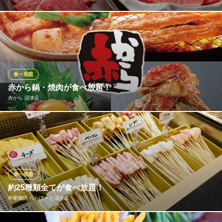
世界を代表する牛肉「黒毛和牛」。肉の風味、味、どれをとって
も申し分ありません。 カルビ一丁では一頭一頭プロが選別した物
だけを仕入れた黒毛和牛を鮮度の良い状態でお客様にご提供いた
します。
食べ放題
焼肉カルビ一丁 沼津店
赤から鍋・焼肉が食べ放題！
焼肉
赤から 沼津店
ＪＲ沼津駅北口 徒歩12分
静岡県沼津市高島本町8-56
赤から自慢の鍋・拘りの焼肉が食べ放題！ファミリーや学生など
のご利用にコスパ◎駅徒歩3分の好立地！専用駐車場完備でご来店
でも安心♪
赤から 沼津店
食べ放題
焼肉 鍋 食べ放題
約25種類全てが食べ放題！
ＪＲ沼津駅北口 徒歩5分
串家物語 ららぽーと沼津店
静岡県沼津市米山町1-5