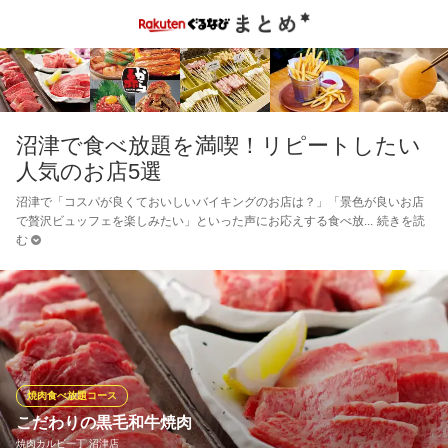
沼津で食べ放題を満喫！リピートしたい
人気のお店5選
沼津で「コスパが良くておいしいバイキングのお店は？」「景色が良いお店
で贅沢ビュッフェを楽しみたい」といった声にお応えする食べ放
続きを読
む
焼肉食べ放題コース
こだわりの黒毛和牛焼肉
焼肉カルビ一丁 沼津店