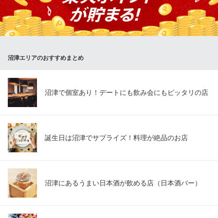
炉端とおでん 呼炉凪来（ころなぎらい）沼津駅前店
炉端焼きおでん居酒屋
ＪＲ沼津駅 徒歩2分
静岡県沼津市大手町1-1-3 沼津産業ビルB1
沼津エリアのおすすめまとめ
沼津で個室あり！デートにも飲み会にもピッタリの店
誕生日は沼津でサプライズ！料理が絶品のお店
沼津にあるうまい日本酒が飲める店（日本酒バー）