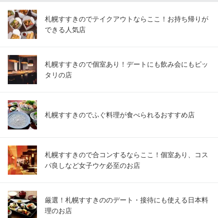
札幌すすきのでテイクアウトならここ！お持ち帰りが
できる人気店
札幌すすきので個室あり！デートにも飲み会にもピッ
タリの店
札幌すすきのでふぐ料理が食べられるおすすめ店
札幌すすきので合コンするならここ！個室あり、コス
パ良しなど女子ウケ必至のお店
厳選！札幌すすきののデート・接待にも使える日本料
理のお店