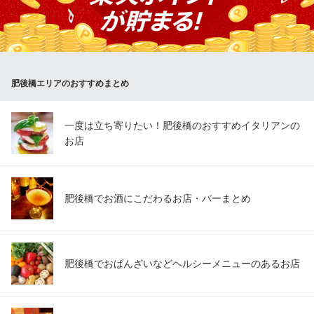
ラポルタでご用意しているワインは、価格によらず全てワインメ
ーカーさんがこだわって作っている逸品です。 ちょっとした裏話
も良いおつまみに！是非お気軽にご相談くださいませ！！
ピッツェリア・ラ・ポルタ
肥後橋エリアのおすすめまとめ
イタリアンレストラン
地下鉄四ツ橋線肥後橋駅7番出口 徒歩1分
大阪府大阪市西区江戸堀1-9-1 肥後橋センタービルB1
一度は立ち寄りたい！肥後橋のおすすめイタリアンの
お店
肥後橋でお酒にこだわるお店・バーまとめ
肥後橋でおばんざいなどヘルシーメニューのあるお店