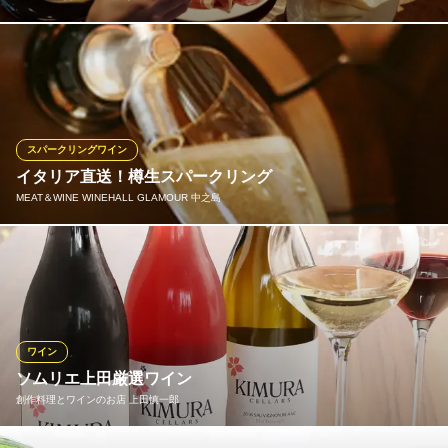
奈良のモダン・レストラン“アコルドゥ”の新たなコンセプト店。バ
スク特有のピンチョスと近県の海・山の素材、本拠地・奈良の地
素材をあわせ、バイオーダースタイルで展開する料理系の気軽な
バル。深く考え構築された皿、シンプルなローストや煮込んだ
皿、ほっとするバスクのオムレツなど、お気軽にお楽しみ頂けま
スパークリングワイン
す。
イタリア直送！樽生スパークリング
MEAT＆WINE WINEHALL GLAMOUR 中之島
Donostia（ドノスティア）
スペイン料理・バル
都内でもまだほとんど取り扱いのない、イタリア直送「樽生スパ
京阪中之島線渡辺橋駅 徒歩1分
大阪府大阪市北区中之島3-6-32 ダイビル本館1F
ークリングワイン」！ グラスに注ぐ時に初めて光と空気に触れる
ので、酸化することなく常にフレッシュです。フリッツァンテと
呼ばれるガス圧の弱いタイプですので、お食事の邪魔をしませ
ん。
ワイン
ソムリエ上田厳選ワイン
MEAT＆WINE WINEHALL GLAMOUR 中之島
創作料理とワインのお店 上田慎一郎
大阪中之島の肉とワイン
京阪中之島線渡辺橋駅 徒歩1分