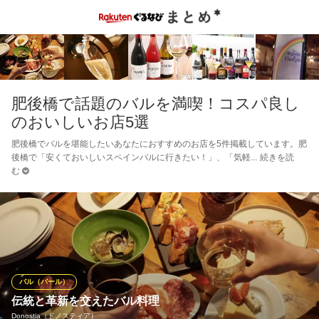
肥後橋で話題のバルを満喫！コスパ良し
のおいしいお店5選
肥後橋でバルを堪能したいあなたにおすすめのお店を5件掲載しています。肥
後橋で「安くておいしいスペインバルに行きたい！」、「気軽
続きを読
む
バル（バール）
伝統と革新を交えたバル料理
Donostia（ドノスティア）