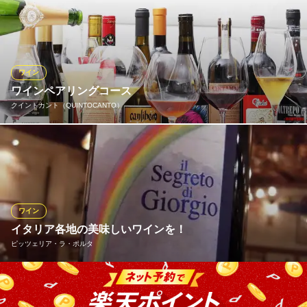
大阪府大阪市北区中之島3-2-4 中之島フェスティバルタワー・ウエストB1
「ワインを愉しんでもらいたい」 そんな思いから世界各国のワイ
ンをソムリエでもある上田慎一郎が厳選し、あなたに合ったワイ
ンをご提案致します。 至福のマリアージュをお愉しみくださいま
せ。
ワイン
創作料理とワインのお店 上田慎一郎
ワインペアリングコース
隠れ家イタリアン＆夜景
クイントカント（QUINTOCANTO）
大阪メトロ四つ橋線肥後橋駅3番出口 徒歩5分
大阪府大阪市西区土佐堀1-6-10 土佐堀トキワビル8F
ワインはイタリア産のナチュラルワインを中心に取り揃え、生産
者の哲学やヴィジョンを感じていただけます。料理の風味や香り
との相性に配慮しており、スタッフが吟味を重ねてワインをセレ
クト。絶妙なマッチングで美味しくお召し上がりいただけるよう
心がけております。ぜひ当店でペアリングコースをご堪能くださ
ワイン
い。
イタリア各地の美味しいワインを！
ピッツェリア・ラ・ポルタ
クイントカント（QUINTOCANTO）
イタリアン
ラポルタの店主はソムリエール。 お客様のお好みとシーン、勿論
京阪中之島線渡辺橋駅 徒歩2分
大阪府大阪市北区中之島3-6-32 ダイビル本館1F
お料理に合わせて美味しいワインをご提案させていただきます。