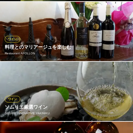
仙台市営地下鉄南北線仙台駅 徒歩5分
宮城県仙台市青葉区中央4-6-1 5F
お酒を楽しみながら、ゆったりとした時間を過ごせる空間をご提
供しております。お一人様でも、お友達やお仕事仲間とのグルー
プでも、お気軽にお立ち寄りいただけます。当店でしか味わえな
い、こだわりのワインをご堪能いただき、至福の時間をお過ごし
ください。
ワイン
料理とのマリアージュを楽しむ
Restaurant Bar No Name（ノーネーム）
Restaurant APOLLON
お洒落な隠れ家bar
仙台市営地下鉄南北線広瀬通駅 徒歩5分
宮城県仙台市青葉区国分町2-5-16 ミヤビプリモ国分町ビルB1
アポロンでは厳選したフランスワインをご用意しております。 マ
ダムがシェフと相談して、皆様の喜ぶ姿を想像しながら県内外か
らワインを仕入れています。 マダムと会話しながら絶品の組み合
わせを見つけてみましょう。
ワイン
Restaurant APOLLON
ソムリエ厳選ワイン
ご褒美レストラン
DEGR’E INNOVATIVE YAKINIKU
ＪＲ仙台駅 徒歩15分
宮城県仙台市青葉区一番町2-11-12 プレジデント一番町1F
最高級のお肉、フレンチシェフ渾身の前菜などに合わせてソムリ