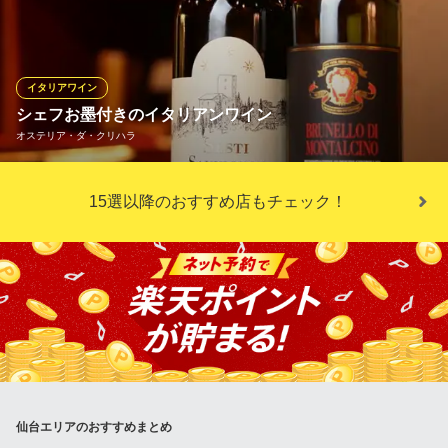
エが厳選した極上のワインをご用意しております。ワインが料理
の魅力をさらに引き立てます。最高のマリアージュをご提案いた
します。
イタリアワイン
DEGR’E INNOVATIVE YAKINIKU
シェフお墨付きのイタリアンワイン
フレンチ融合進化系焼肉
オステリア・ダ・クリハラ
仙台市営地下鉄南北線勾当台公園駅 徒歩3分
宮城県仙台市青葉区国分町2-10-23 丸伊プラザ1F
ワインはすべてイタリア産で、セラーに120本ほどをストックして
15選以降のおすすめ店もチェック！
いる。「イタリア料理にとってワインは欠かせないもの。ぜひ一
緒に楽しんでほしいですね」と語るシェフお墨付きの銘柄が揃
う。「オステリア・ダ・クリハラ」の料理を知り尽くしているか
らこそのラインナップだ。時間の許す限り、テーブルに赴いてサ
ーブする。
オステリア・ダ・クリハラ
イタリア料理 ワイン
仙台市営地下鉄南北線北四番丁駅 徒歩3分
宮城県仙台市青葉区上杉1-1-31 1F
仙台エリアのおすすめまとめ