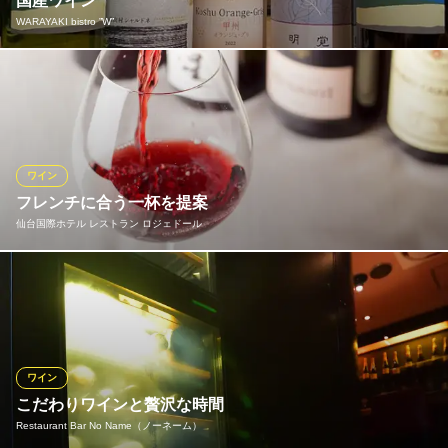
国産ワイン
WARAYAKI bistro ”W”
Au Belier ～オー・ベリエ～
仙台駅フランス郷土料理
長野・北海道など全国各地から取り寄せた国産ワインを当店自慢
仙台市営地下鉄東西線青葉通一番町駅 徒歩6分
宮城県仙台市青葉区一番町1-6-11
の藁焼きと共に是非お楽しみください
WARAYAKI bistro ”W”
仙台駅×本格藁焼き
ワイン
ＪＲ仙台駅 徒歩1分
フレンチに合う一杯を提案
宮城県仙台市青葉区中央1-1-1 tekuteせんだい1F
仙台国際ホテル レストラン ロジェドール
ワインは約200種と豊富なラインナップです。ソムリエが季節に応
じて内容を変えておりますので、来店する度に新しい味に出会え
ます。迷われたらお気軽にご相談ください。また日本酒は宮城や
東北をベースに5～6種ほど取り揃えております。フレンチとのペ
アリングをどうぞお楽しみください。
ワイン
こだわりワインと贅沢な時間
仙台国際ホテル レストラン ロジェドール
Restaurant Bar No Name（ノーネーム）
フレンチレストラン