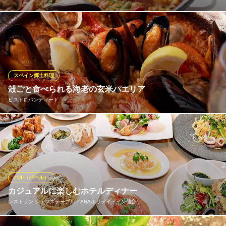
パエリアやカルドソに使われる出汁は、厳選された鯛から5時間か
けて毎日手仕事で作ります。全ての料理に手間を惜しまず美味し
さを追求します。
BIKiNi TAPA＋
スペイン郷土料理
仙台駅のスペインバル
殻ごと食べられる海老の玄米パエリア
ＪＲ仙台駅 徒歩1分
ビストロバンディード
宮城県仙台市青葉区中央1-1-1 エスパル仙台東館2F
殻ごと食べられるソフトシェルシュリンプ、ムール貝、アサリな
どの魚介類と自家製のスープを使用した本格パエリアをご賞味く
ださい。当店では国産の玄米を使用し、より味にこくと深み、程
よい食感を追求しております。ほとんどのお客様がリピートする
人気商品です。お肉のみを使用したミートパエリアもございま
バル（バール）
す。
カジュアルに楽しむホテルディナー
レストラン シェフズテーブル／ANAホリデイ・イン仙台
ビストロバンディード
宴会 サプライズ