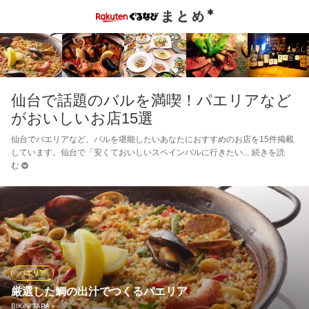
仙台で話題のバルを満喫！パエリアなど
がおいしいお店15選
仙台でパエリアなど、バルを堪能したいあなたにおすすめのお店を15件掲載
しています。仙台で「安くておいしいスペインバルに行きたい
続きを読
む
パエリア
厳選した鯛の出汁でつくるパエリア
BIKiNi TAPA＋