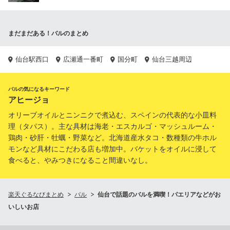
まだまだある！バルのまとめ
仙台駅西口
広瀬通一番町
国分町
仙台三越周辺
バルの気になるキーワード
アヒージョ
オリーブオイルとニンニクで煮込む、スペインの代表的な小皿料
理（タパス）。主な具材は海老・エスカルゴ・マッシュルーム・
鶏肉・砂肝・牡蠣・野菜など。北海道産水タコ・数種類の牛ホル
モンなど具材にこだわる店も増加中。バケットをオイルに浸して
食べると、やみつきになること間違いなし。
楽天ぐるなびまとめ
バル
仙台で話題のバルを満喫！パエリアなどがお
いしいお店