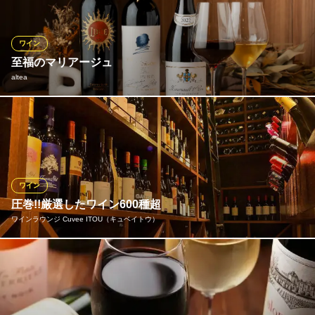
kitchen＆bar HUNCH
創作イタリアンバル
仙台市営地下鉄南北線広瀬通駅 徒歩5分
ワイン
宮城県仙台市青葉区国分町2-2-11 オパール仙台ビル1F
至福のマリアージュ
altea
お料理の魅力をさらに引き立てるため、ソムリエが世界中から厳
選した極上のワインを豊富にご用意しております。一皿一皿の味
わいに合わせて計算された最高のマリアージュをご提案。ワイン
とお料理が織りなす極上のハーモニーに酔いしれてみませんか。
ワイン
altea
圧巻!!厳選したワイン600種超
イノベーティブ料理
ワインラウンジ Cuvee ITOU（キュベイトウ）
仙台市営地下鉄南北線勾当台公園駅 徒歩3分
宮城県仙台市青葉区国分町2-14-25 山国ビル2F
世界各国の厳選されたワインが約600種保管しており、ワインビギ
ナーからワインラバーまでお楽しみ頂けます。仙台でのワイン人
口を広めたい・・・そんな思いでワインにあうお料理を提供して
います。フランス、イタリアを中心に取り揃えた世界各国のワイ