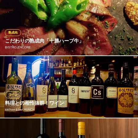
ちょい飲み・サク飲みにもぴったりなタパス料理を多くラインナ
仙台市営地下鉄東西線宮城野通駅 徒歩4分
宮城県仙台市若林区新寺3-1-57 弁慶仙台東口ビル
ップ！仕事帰りに1杯・1品だけもOK◎気軽にお立ち寄りくださ
い！
※こちらは夜のみのこだわりです。
熟成肉
レストラン シェフズテーブル／ANAホリデイ・イン仙台
こだわりの熟成肉「十勝ハーブ牛」
ホテルレストラン
BISTRO ENCORE
仙台市営地下鉄東西線宮城野通駅 徒歩5分
宮城県仙台市若林区新寺1-4-1 ANAホリデイ・イン仙台
熟成庫で熟成され、旨みが凝縮されてから届く「北海道十勝ハー
ブ牛」 ワインとの相性もバッチリです。 赤身の美味しさを、是非
ご堪能下さい！
※こちらは夜のみのこだわりです。
ワイン
BISTRO ENCORE
料理との相性抜群！ワイン
自然派ワインのビストロ
kitchen＆bar HUNCH
仙台市営地下鉄南北線勾当台公園駅南3番出口 徒歩7分
宮城県仙台市青葉区国分町2-8-9
当店の料理との相性抜群のワインを厳選！