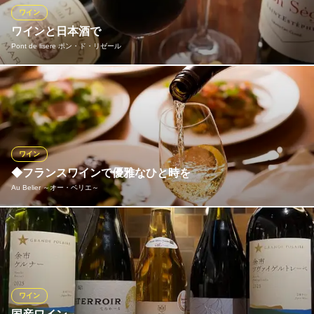
ン、山梨の珍しいワインをはじめとした国産のワインが自慢。
ワイン
ワインと日本酒で
ワインラウンジ Cuvee ITOU（キュベイトウ）
Pont de lisere ポン・ド・リゼール
グリル料理とイタリアン
ＪＲ仙台駅 徒歩2分
宮城県仙台市青葉区中央1-7-1 第一志ら梅ビル7F
フランスワインに加え、料理に合う純米酒も取り揃えています。
「フレンチにはワイン」という枠にとらわれず、その日の料理や
好みに合わせて自由に。迷った際は、気軽におすすめをお尋ねく
ださい。
ワイン
Pont de lisere ポン・ド・リゼール
◆フランスワインで優雅なひと時を
ビストロ
Au Belier ～オー・ベリエ～
仙台市営地下鉄南北線勾当台公園駅 徒歩6分
宮城県仙台市青葉区国分町2-13-28 ニュー若竹ビル2F
さまざまなフランス産のワインを取り揃えている《Au Belier》。
お客様の好みのテイストや料理に合わせ、最適な一杯をご提案い
たします。ひとつひとつ丁寧に調理し、素材の旨味を最大限引き
出した料理とのマリアージュを、五感を使ってお楽しみくださ
い。出会ったことのないような味わいに出会えるかもしれません
ワイン
よ。