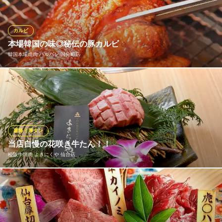
格別。大きさにも美味しさにも驚きます！
※こちらは夜のみのこだわりです。
カルビ
焼肉・ホルモン 伽樂
本場韓国の味◎秘伝の豚カルビ
仙台銀座の焼肉屋さん
韓国本場焼肉 ハルバン 国分町店
仙台市営地下鉄南北線仙台駅西1番出口 徒歩3分
宮城県仙台市青葉区中央3-9-14
ハルバンにお越しの際は、必ず食べていただきたい逸品「豚カル
ビ」。リピーターの多い大人気メニューで、コースにも必ず入っ
ています。秘伝のタレは調味料やベースなど全て秘密のため、実
際に食べてからのお楽しみ♪辛くはないのでご安心ください。厳選
した豚肉と本場の味付けを、ぜひどうぞ！
霜降り厚タン
当店自慢の花咲き牛たん！！
韓国本場焼肉 ハルバン 国分町店
松阪牛焼肉 よきにくや 仙台店
POPに味わう韓国焼肉
仙台市営地下鉄南北線勾当台公園駅南3番出口 徒歩5分
宮城県仙台市青葉区国分町2-7-5 KYパークビル1F
迫力も美味しさも満点な一品。タン元の一番柔らかく美味しい部
位を使用しております。 牛タン好きには欠かせない一品です！！
松阪牛焼肉 よきにくや 仙台店