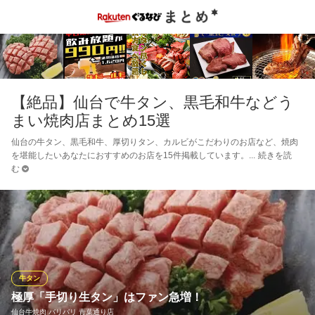
【絶品】仙台で牛タン、黒毛和牛などう
まい焼肉店まとめ15選
仙台の牛タン、黒毛和牛、厚切りタン、カルビがこだわりのお店など、焼肉
を堪能したいあなたにおすすめのお店を15件掲載しています。
続きを読
む
牛タン
極厚「手切り生タン」はファン急増！
仙台牛焼肉 バリバリ 青葉通り店