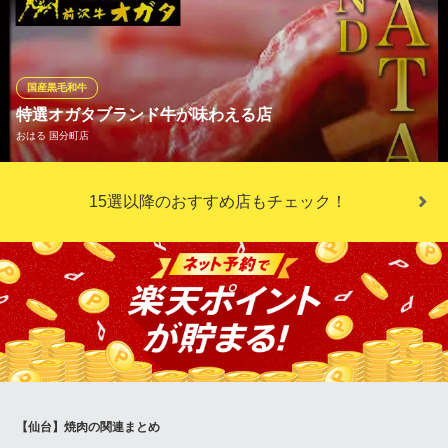
を種類豊富に取り揃えております。新鮮なものだけを厳選して仕
入れているため、老若男女問わず、幅広い年代層のお客様にお楽
しみいただけます。おすすめの焼き方についてもお教えするな
ど、お客様のニーズに合わせて柔軟な対応を心掛けている点は強
国産黒毛和牛
みです。
特選オガタブランド牛が味わえる店
おはる 国分町店
本町焼肉 DATENARI
隠れ家A5ランク焼肉店
数々の牛の品評会で、最優秀賞、グランドチャンピオン賞、農林
仙台市営地下鉄南北線広瀬通駅 徒歩2分
15選以降のおすすめ店もチェック！
宮城県仙台市青葉区本町2-6-32 HANGOUT1F
水産省大臣賞など栄えある賞に幾度も輝く日本を代表するオガタ
ブランド牛の｢小形牧場牛」。牛匠・小形牧場で丹精込めて育てら
れた｢小形牧場牛」の特徴でもある、きめ細やかな極上の霜降り
は、ほのかな甘みと肉本来の旨味が凝縮された至高の味わいが愉
しめます。
おはる 国分町店
仙台で人気の焼肉屋！
仙台市営地下鉄南北線勾当台公園駅 徒歩5分
宮城県仙台市青葉区国分町2-12-5 凱旋門ビル1F
【仙台】焼肉の関連まとめ