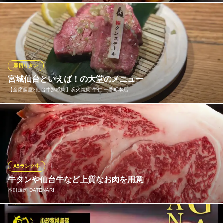
仙台といえば牛タン！土古里では牛タンの付け根にあるサシがば
っちりの「タン元」を厚切りでご用意しております♪厚切りにする
ことでサクッと香ばしい食感と溢れ出る旨みを味わえます。焼き
方はスタッフがしっかりと説明させていただきます♪
厚切りタン
和牛焼肉 土古里 仙台店
宮城仙台といえば！の大堂のメニュー
仙台で和牛焼肉 個室
【全席個室×仙台牛熟成肉】炭火焼肉 牛仁 一番町本店
仙台市営地下鉄南北線仙台駅 徒歩2分
宮城県仙台市青葉区中央1-8-32
仙台といえば「厚い牛たん」その中でも「芯タン」と言われる上
質な部位だけを使ったメニューもございます
※こちらは夜のみのこだわりです。
【全席個室×仙台牛熟成肉】炭火焼肉 牛仁 一番町本店
A5ランク牛
他では味わえない焼肉
牛タンや仙台牛など上質なお肉を用意
仙台市営地下鉄東西線青葉通一番町駅 徒歩3分
本町焼肉 DATENARI
宮城県仙台市青葉区一番町3-11-9
口の中に入れた瞬間、ジューシーな旨みが広がるA5ランクのお肉