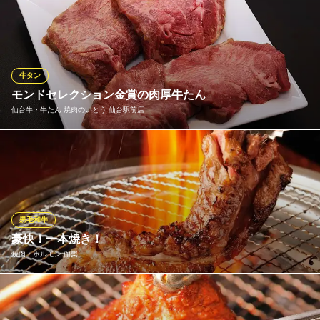
当店の牛タン焼肉は、一本一本丁寧に下処理を行い、タン元・タ
ン中・タン先を部位ごとに最適な厚みでカット。旨味を閉じ込め
る独自の熟成法、外は香ばしく中はジューシーな食感を追求して
います。焼き網で余分な脂を落としつつ、タン本来の旨味と香り
を最大限に引き出します。
牛タン
モンドセレクション金賞の肉厚牛たん
仙台牛タン焼肉 横綱
仙台牛・牛たん 焼肉のいとう 仙台駅前店
焼肉食べ放題・飲み放題
仙台市営地下鉄南北線勾当台公園駅 徒歩4分
宮城県仙台市青葉区国分町2-12-3 第6吉岡屋ビル 2F
モンドセレクション２年連続金賞、ベストお取り寄せ大賞準大
賞、FOOD PROFESSIONAL AWARD３年連続 最高ランク３つ星
など、数々の賞を受賞した焼肉のいとう名物の熟成肉厚牛たんが
焼肉で味わえます。秘伝の味付けに仕上げた、肉厚なのにやわら
かいと評判の牛たんを是非ご賞味ください。
黒毛和牛
豪快！一本焼き！
仙台牛・牛たん 焼肉のいとう 仙台駅前店
焼肉・ホルモン 伽樂
贅沢ランチに1人焼肉
仙台市営地下鉄南北線仙台駅 徒歩2分
宮城県仙台市青葉区中央1-7-39 THE GATE1F
当店おすすめの「一本焼き」は20センチ以上の大きさ！大きいだ
けではなく、黒毛和牛中落ち、国産牛ハラミなので、美味しさも