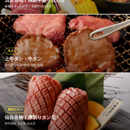
当店名物！独眼牛盛り合わせ
厳選焼肉＆ホルモン 独眼牛仙台本店
仙台焼肉ホルモン 虎まる 朝市総本店
A5ランク仙台牛で焼肉
当店の名物メニューになります。男性のお客様はもちろんのこ
仙台市営地下鉄南北線仙台駅 徒歩3分
宮城県仙台市青葉区中央4-3-20
と、女性のお客様からのご注文も多い当店の看板メニューとなっ
ております。一皿で約2～3人前でご料金は3,850円です。独眼牛へ
お越しの際は是非1度ご注文ください♪
牛タン
厳選焼肉＆ホルモン 独眼牛仙台本店
上牛タン・牛タン
和牛炭火焼肉 ホルモン
仙台黒毛和牛×個室 焼肉 仙蔵
ＪＲ仙台駅東口 徒歩4分
宮城県仙台市宮城野区榴岡2-3-16 2F
薄切りにして、さっぱりとした「梅だれ」との相性抜群。 仙台観
光にいらっしゃった方にもオススメしたい上質な牛タンとなりま
す。
仙台黒毛和牛×個室 焼肉 仙蔵
厚切りタン
隠れ家×個室×焼肉
仙台名物！厚切りタン元！
仙台市営地下鉄南北線広瀬通駅西5番出口 徒歩5分
和牛焼肉 土古里 仙台店
宮城県仙台市青葉区国分町2-1-20 うめはらビル3F