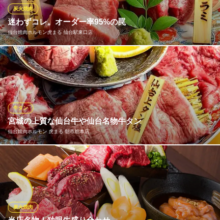
A5番松阪牛の焼肉屋
炭火焼肉
仙台市営地下鉄東西線青葉通一番町駅 徒歩1分
迷わずコレ。オーダー率95%の罠
宮城県仙台市青葉区一番町3-3-25 たちばなビル4F
仙台焼肉ホルモン虎まる 仙台駅東口店
メニュー選びで絶対に失敗したくないなら「虎◯盛り合わせ」
を。カルビ・ハラミ・牛タンの最強トリオを一番美味しい状態で
提供します。来店者のほとんどが頼むという事実が裏付ける、間
違いのない選択です。
牛タン
仙台焼肉ホルモン虎まる 仙台駅東口店
宮城の上質な仙台牛や仙台名物牛タン
仙台人気の焼肉の新店舗
仙台焼肉ホルモン 虎まる 朝市総本店
仙台市営地下鉄東西線宮城野通駅 徒歩1分
宮城県仙台市宮城野区榴岡1-7-1 イーストハイツ1F
《宮城の美味を堪能できる焼肉屋》上質な仙台牛や名物牛タンを
贅沢にご用意。仙台牛は柔らかな肉質と豊かな風味が特徴で口の
中でとろけるような味わいをお楽しみいただけます。更にジュー
シーな牛タンは焼き・刺しどちらもご用意！牛タンを香ばしく焼
き上げ絶妙な食感と旨味を引き立てます。宮城の豊かな食文化を
炭火焼肉
是非！