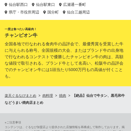
仙台駅西口
仙台駅東口
広瀬通一番町
県庁・市役所周辺
国分町
仙台三越周辺
一度は食べたい高級肉！
チャンピオン牛
全国各地で行なわれる食肉牛の品評会で、最優秀賞を受賞した牛
に与えられる称号。全国規模の大会、またはブランド牛の出身地
で行なわれるコンテストで優勝したチャンピオン牛の肉は、高額
な値段で取引される。ブランド牛として名高い、松阪牛の品評会
でのチャンピオン牛には1頭当たり5000万円もの高値が付くこと
も。
楽天ぐるなびまとめ
肉料理
焼肉
【絶品】仙台で牛タン、黒毛和牛
などうまい焼肉店まとめ
※ご注意事項
コンテンツは、ぐるなび加盟店より提供された店舗情報を再構成して制作しております。掲