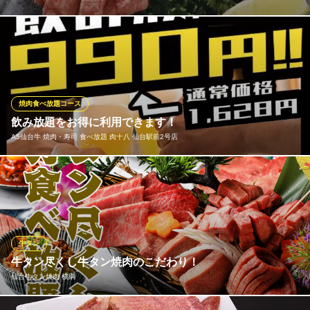
《女性に人気のタン》極厚牛タン １本のタンから極わずかしか取
れない、最上の柔らかいタンです。濃厚な旨味と歯ごたえは感動
します。
仙台牛焼肉 バリバリ 青葉通り店
焼肉食べ放題コース
「仙台牛」の焼肉店。
飲み放題をお得に利用できます！
仙台市営地下鉄東西線大町西公園駅 徒歩4分
A5仙台牛 焼肉・寿司 食べ放題 肉十八 仙台駅前2号店
宮城県仙台市青葉区大町2-2-2 ヴィラフォレスタ1F
期間限定＆平日限定でアルコール付飲み放題が990円になるキャン
ペーンを実施中です！ 是非この期間に焼肉と一緒に飲み放題をご
利用下さいませ！
A5仙台牛 焼肉・寿司 食べ放題 肉十八 仙台駅前2号店
牛タン
焼肉 ＆ 寿司食べ放題
牛タン尽くし牛タン焼肉のこだわり！
仙台市営地下鉄南北線仙台駅 徒歩3分
仙台牛タン焼肉 横綱
宮城県仙台市青葉区中央1-8-22 2F