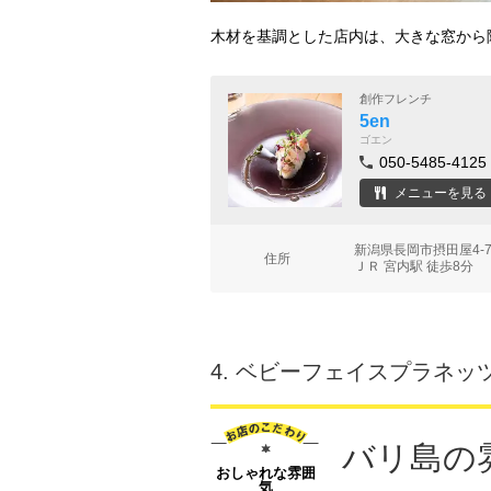
木材を基調とした店内は、大きな窓から
創作フレンチ
5en
ゴエン
050-5485-4125
メニューを見る
新潟県長岡市摂田屋4-7
住所
ＪＲ 宮内駅 徒歩8分
4.
ベビーフェイスプラネッツ
バリ島の
おしゃれな雰囲
気