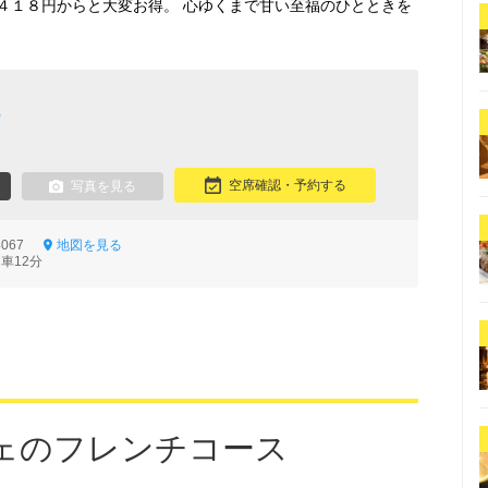
４１８円からと大変お得。 心ゆくまで甘い至福のひとときを
e
空席確認・予約する
写真を見る
4067
地図を見る
車12分
ェのフレンチコース