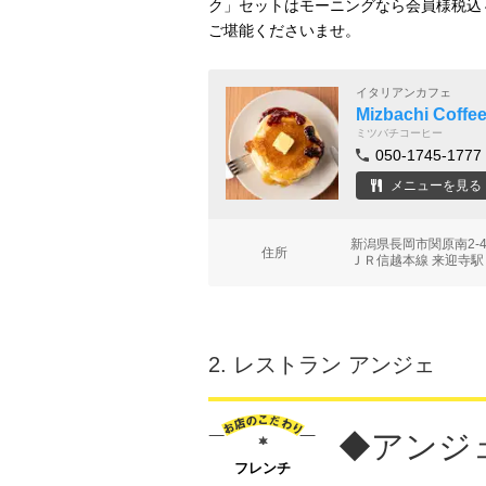
ク」セットはモーニングなら会員様税込
ご堪能くださいませ。
イタリアンカフェ
Mizbachi Coffe
ミツバチコーヒー
050-1745-1777
メニューを見る
新潟県長岡市関原南2-
住所
ＪＲ信越本線 来迎寺駅 
2.
レストラン アンジェ
◆アンジ
フレンチ