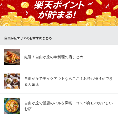
ェフの創作とこだわりが感じられる料理の数々がたっぷりと味わ
えます。目と舌で料理を楽しんで、満足感いっぱいのひと時を。
大切な方との記念日ディナーや、誕生日のお祝いにも多くご利用
いただいています。お気軽にお問い合わせください。
D’ORO（ドーロ）
自由が丘エリアのおすすめまとめ
創作イタリアン
東急東横線都立大学駅南口 徒歩2分
東京都目黒区中根2-13-20 レオナ都立大1F
厳選！自由が丘の魚料理の店まとめ
自由が丘でテイクアウトならここ！お持ち帰りができ
る人気店
自由が丘で話題のバルを満喫！コスパ良しのおいしい
お店