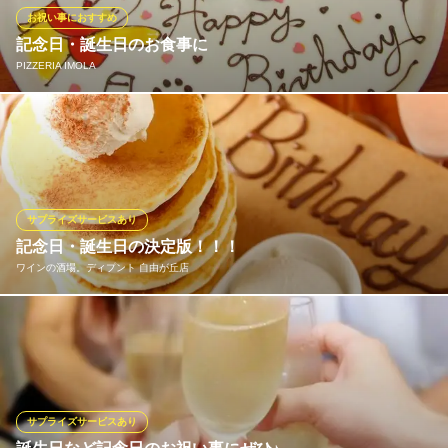
レートをご希望の方は確認事項がございますので店舗に直接お電
お祝い事におすすめ
話ください
記念日・誕生日のお食事に
PIZZERIA IMOLA
SHUTTERS Luz 自由が丘
青空カフェ&イタリアン
リビングのようなくつろいだ雰囲気で食事ができるので、家族連
東急東横線自由が丘駅北口 徒歩3分
東京都目黒区自由が丘2-9-6 Luz自由が丘3F
れの利用も多数。誕生日などのイベントごとの際、3日前までの予
約をしておけばケーキやデザートプレートも用意してもらえま
す。
サプライズサービスあり
PIZZERIA IMOLA
記念日・誕生日の決定版！！！
本格窯焼きナポリピザ
ワインの酒場。ディプント 自由が丘店
東急目黒線奥沢駅 徒歩3分
東京都世田谷区奥沢3-31-9
【誕生日のサプライズに】 お誕生日や記念日、歓送迎会などでパ
ーティーの主役を華やかにサプライズ♪ぐるなびクーポン特典でミ
ニパンケーキを10枚重ねたメッセージ付きHAPPYタワーパンケー
キをサービスいたします！要事前予約となります。詳しくはスタ
ッフにお尋ねください。
サプライズサービスあり