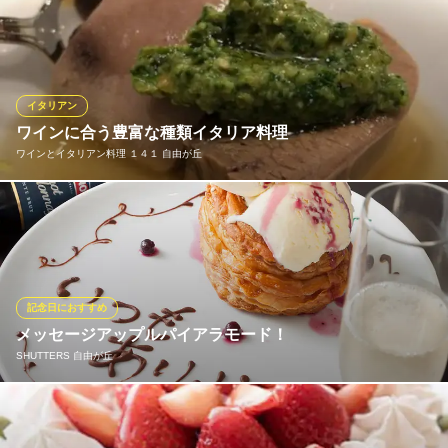
当店の自慢はワインによく合う肉料理。中でも山形牛の厳選ラン
東急東横線都立大学駅 徒歩2分
東京都目黒区中根1-7-3 オフィス都立大学ビル1F
イチを丁寧にローストし、濃厚なソースを添えた『山形牛ランイ
チのロティ』4,620円(税込)はワインがすすむ一皿です。気軽に飲
めるグラスワインから希少な銘柄まで、ワインの品揃えも豊富な
当店で、グラス片手に至福のひと時をお過ごしください。
イタリアン
ワインに合う豊富な種類イタリア料理
Bisteria Satollo （ビステリア サトッロ）
ワインとイタリアン料理 １４１ 自由が丘
本格ビストロイタリアン
東急大井町線自由が丘駅 徒歩4分
東京都目黒区自由が丘2-14-19 夢のパラダイス2 2F
お酒とお料理を楽しむお店です。ワインに合うイタリア料理をご
提供致します。小皿の前菜でワイン片手に楽しむのも、前菜から
パスタまでしっかりお食事を楽しんで頂くのも大歓迎です。
ワインとイタリアン料理 １４１ 自由が丘
記念日におすすめ
ワインとイタリア料理
メッセージアップルパイアラモード！
東急大井町線自由が丘駅 徒歩3分
SHUTTERS 自由が丘
東京都目黒区自由ヶ丘2-14-1 3F
デートや誕生日にも最適！特別な夜を演出してくます☆少人数個
室もありますのでプライベートでのお祝いも可能です！当店人気