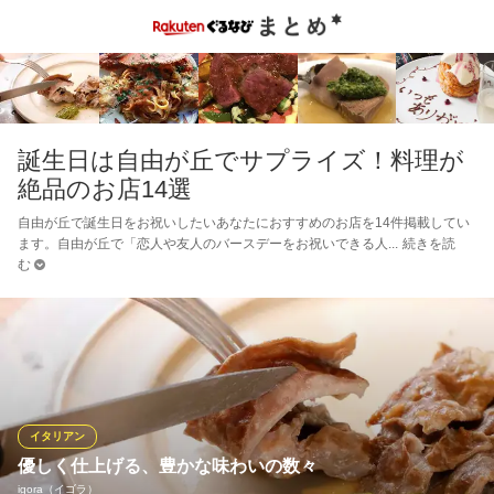
誕生日は自由が丘でサプライズ！料理が
絶品のお店14選
自由が丘で誕生日をお祝いしたいあなたにおすすめのお店を14件掲載してい
ます。自由が丘で「恋人や友人のバースデーをお祝いできる人
続きを読
む
イタリアン
優しく仕上げる、豊かな味わいの数々
igora（イゴラ）