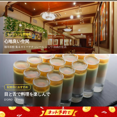
東急大井町線自由が丘駅南口 徒歩7分
東京都世田谷区奥沢5-13-12 豊嶋ビル2F
名だたるレストランで経験を重ねたオーナーシェフが営むフレン
チビストロ！ 全国から取り寄せた食材を使用し、フランス料理の
技法と丁寧な仕事で日本人らしいテイストを残した料理をご提供
しております。お客様がお選びいただいたアラカルトメニューを
コース仕立てでお召し上がりください。
エレガントな雰囲気
心地良い空間
D’etraison（デトレゾン）
珈琲茶館 集＆ガトーナチュレール シュウ 自由が丘店
本格派フレンチビストロ
東急大井町線自由が丘駅正面口 徒歩10分
東京都目黒区自由が丘2-2-11 1F
店内は、洗練された高級感あふれる空間です。エレガントなイン
テリアと落ち着いた照明が調和し、訪れるすべてのお客様に特別
なひとときを提供致します。高級感ある椅子やテーブルは、ゆっ
たりとした時間を楽しむのに最適。心地よい音楽が流れる中、優
雅な時間をお過ごしいただけます。
記念日におすすめ
目と舌で料理を楽しんで
珈琲茶館 集＆ガトーナチュレール シュウ 自由が丘店
D’ORO（ドーロ）
コーヒーとスイーツ
東急東横線自由が丘駅 徒歩1分
東京都目黒区自由ヶ丘2-10-4 水野ビル1・2F
D’OROの料理は繊細で色鮮やかな盛り付けも楽しみのひとつ。 シ