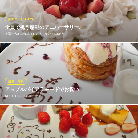
のアップルパイアラモードご注文でお好きなメッセージを入れら
れます！前日迄要予約 ※メッセージプレートをご希望の方は確認
事項がございますので店舗に直接お電話ください。
記念日におすすめ
全員で祝う感動のアニバーサリー♪
SHUTTERS 自由が丘
太陽と大地の食卓 T’s レストラン 自由が丘
自由が丘老舗イタリアン
東急東横線自由が丘駅南口 徒歩1分
東京都世田谷区奥沢5-27-15 自由が丘ソレイユビル
T'sレストランのケーキはもちろん卵やバター、生クリーム不使
用！今まで乳製品が食べられずケーキが食べられなかった方も一
緒にお誕生日のケーキを食べられます！中にはお子様の誕生日で
初めて全員一緒に同じケーキでお祝い出来た！と涙ぐまれるお母
様も…。特別な日は特にヘルシーで美味しいケーキでお祝いしま
誕生日特典
しょう♪
アップルパイアラモードでお祝い
SHUTTERS Luz 自由が丘
太陽と大地の食卓 T’s レストラン 自由が丘
＃おいしいヴィーガン
ご家族のお食事やとっておきの記念日使いにも好評です。アップ
東急東横線自由が丘駅正面口 徒歩3分
東京都目黒区自由が丘2-9-6 Luz自由が丘B1
ルパイなどのデザートをご注文いただけば、サービスでお皿に
「ハッピーバースデイ」と書くサービスを実施中(前日まで要予
約)。もちろん、誕生日以外でもご相談ください。 ※メッセージプ