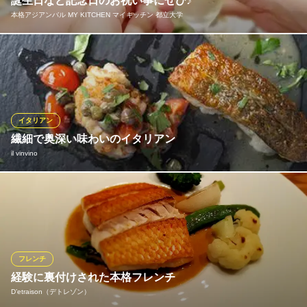
誕生日など記念日のお祝い事にぜひ♪
ワインの酒場。ディプント 自由が丘店
本格アジアンバル MY KITCHEN マイキッチン 都立大学
自由が丘☆記念日誕生日
東急大井町線自由が丘駅 徒歩2分
東京都目黒区自由が丘2-11-16 ニューパルビュービルB1
誕生日など大切な記念日のお祝いには当店から特製デザートプレ
ートを無料でサービスいたします♪お名前など簡単なメッセージな
どもお入れすることも可能なので、普段はなかなか伝えられない
ようなことを伝えるのもおすすめです♪もちろんサプライズでの演
出もお受けすることが出来ますのでぜひともお気軽にご相談くだ
イタリアン
さい！
繊細で奥深い味わいのイタリアン
il vinvino
本格アジアンバル MY KITCHEN マイキッチン 都立大学
アジア・エスニック料理
パスタや肉料理、デザートなど本場さながらのイタリアンでお客
東急東横線都立大学駅南口 徒歩2分
東京都目黒区平町1-25-14 第二センチュリービル1F
様をおもてなしいたします。中でもおすすめはパスタの「フルー
ツトマトの冷製フェデリーニケッパー添え ミントの香り」。酸味
が効いたソースと爽やかな香りがたまりません！ぜひご賞味くだ
さい。
フレンチ
経験に裏付けされた本格フレンチ
il vinvino
D’etraison（デトレゾン）
イタリアン 野菜料理