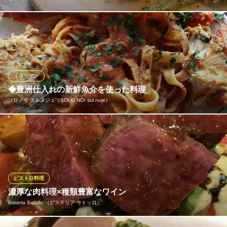
くどさを極力排除し、次の一品を食べたくなる一皿をイメージし
て作る当店の料理。シンプルな中にもこだわりが光る品々は、そ
の日の食材それぞれの個性を活かしてご提供します。前菜からパ
スタ、メイン料理まで、五感の全てで味わえる料理をぜひお楽し
みください。
イタリアン
◆豊洲仕入れの新鮮魚介を使った料理
igora（イゴラ）
ソロノイ スルヌジェ（SOLO NOI sul nuje）
食べ心地の良い食事
東急大井町線九品仏駅 徒歩3分
東京都世田谷区奥沢6-22-10 ハルシェール自由ヶ丘1F
当店でご提供しているのは、豊洲より仕入れた新鮮な旬魚介をふ
んだんに盛り込んだイタリアン。魚介に合わせた調理法を吟味
し、カルパッチョやフリット、窯焼き料理など、素材本来の美味
しさを楽しめる料理をご用意しております。ワインとの相性も良
く、極上のマリアージュを味わえる料理でおもてなしいたしま
ビストロ料理
す。
濃厚な肉料理×種類豊富なワイン
Bisteria Satollo （ビステリア サトッロ）
ソロノイ スルヌジェ（SOLO NOI sul nuje）
イタリアンレストラン