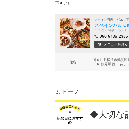
下さい♪
スペイン料理・パエリ
スペインバル Ch
スペインバルチコ ツルミ
050-5485-2355
メニューを見る
神奈川県横浜市鶴見区豊
住所
ＪＲ 鶴見駅 西口 徒歩
3.
ピーノ
◆大切な
記念日におすす
め