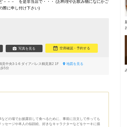
ど－－－ を是非当店で・・・ (お料理やお飲み物になにかご
の際に申し付け下さい)
空席確認・予約する
写真を見る
見中央3-1-6 ダイアパレス鶴見第2 1F
地図を見る
徒歩5分
事などの場でお披露目して食べるために、事前に注文して作っても
メッセージや本人の似顔絵、好きなキャラクターなどをケーキに描