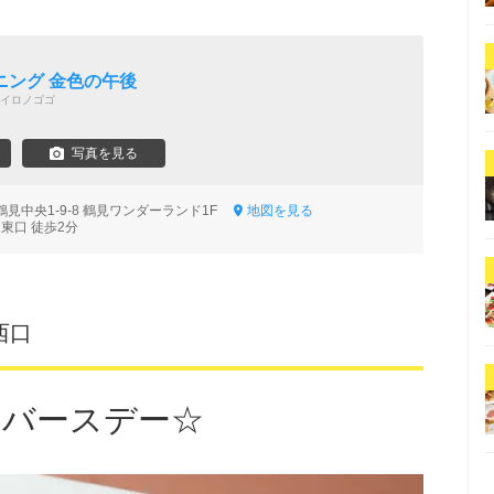
ニング 金色の午後
イロノゴゴ
写真を見る
見中央1-9-8 鶴見ワンダーランド1F
地図を見る
東口 徒歩2分
西口
o バースデー☆