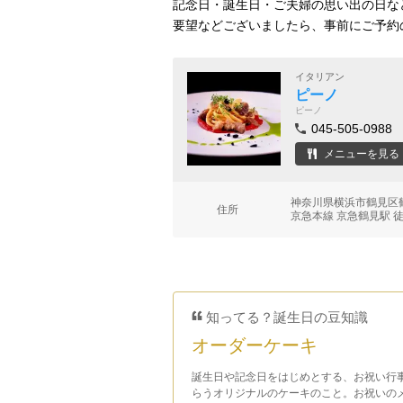
記念日・誕生日・ご夫婦の思い出の日な
要望などございましたら、事前にご予約
イタリアン
ピーノ
ピーノ
045-505-0988
メニューを見る
神奈川県横浜市鶴見区鶴
住所
京急本線 京急鶴見駅 
知ってる？誕生日の豆知識
オーダーケーキ
誕生日や記念日をはじめとする、お祝い行
らうオリジナルのケーキのこと。お祝いの