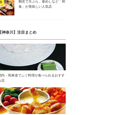
鶴見で天ぷら、釜めしなど「和
食」が美味しい人気店
【神奈川】注目まとめ
関内・馬車道でふぐ料理が食べられるおすす
め店