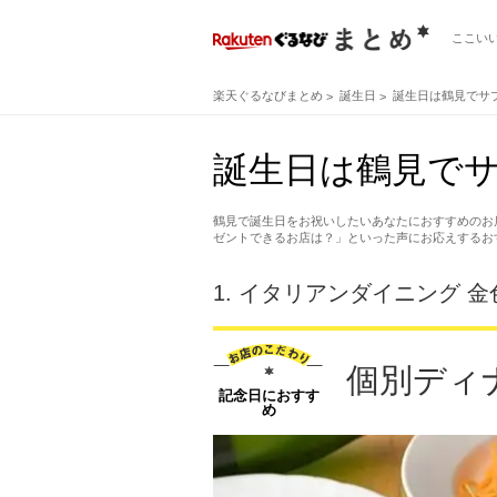
ここい
楽天ぐるなびまとめ
誕生日
誕生日は鶴見でサ
誕生日は鶴見でサ
鶴見で誕生日をお祝いしたいあなたにおすすめのお
ゼントできるお店は？」といった声にお応えするお
1.
イタリアンダイニング 金
個別ディ
記念日におすす
め