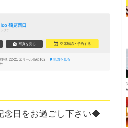
ア
ico 鶴見西口
ニシグチ
空席確認・予約する
写真を見る
岡町22-21 エリール高松102
地図を見る
3分
記念日をお過ごし下さい◆