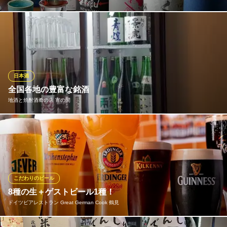
当店では常に日本各地から集めた美味しい日本酒を多数揃えてお
ります。また、季節により旬の日本酒もご用意しておりますの
で、季節の味を日本酒で楽しむ事ができます。日本酒好きの方は
是非、当店へお越しください。飲んだことのない日本酒も当店に
はあるかもしれません。
日本酒
全国各地の豊富な銘酒
地酒処×個室 縁側屋 鶴見本店
地酒と焼酎酒肴の店 宵の間
地酒処
ＪＲ鶴見駅 徒歩1分
神奈川県横浜市鶴見区鶴見中央1-29-2
日本全国各地から、焼酎・地酒・日本酒を取り寄せております！
定番なものや珍しいものを含め、日本酒は30種類以上、焼酎20種
類以上！ご友人同士と飲み比べも◎
地酒と焼酎酒肴の店 宵の間
こだわりのビール
地酒／焼酎／酒肴の店
8種の生＋ゲストビール1種！
ＪＲ鶴見駅東口 徒歩1分
ドイツビアレストラン Great German Cook 鶴見
神奈川県横浜市鶴見区鶴見中央1-2-4 GSプラザ鶴見駅前B1