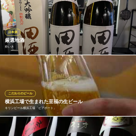
香り高くふくよかな味わいの『ヴァイエンステファン ヴァイ
ス』。女性のお客様に人気の大麦麦芽と小麦麦芽を使った、爽や
かでほのかに甘酸っぱい香りのするフルーティーなホワイトビー
ル『ヒューガルデンホワイト』など多彩なビールをご用意。
日本酒
ドイツビアレストラン Great German Cook 鶴見
厳選地酒
ドイツ料理＆ビール
粋いき
ＪＲ鶴見駅東口 徒歩3分
神奈川県横浜市鶴見区鶴見中央4-2-4
店主が足で通い、買い付ける地酒はどれも一級品！レア地酒にも
出会えますよ。 青森県【田酒】には力を入れています。
粋いき
旨い酒と地酒 粋いき
こだわりのビール
ＪＲ鶴見駅 徒歩9分
横浜工場で生まれた至福の生ビール
神奈川県横浜市鶴見区豊岡町40-18
キリンビール横浜工場「ビアポート」
キリンビール横浜工場に隣接する当店では、醸造したての最高鮮
度をそのままグラスに注ぎます。「一番搾り」をはじめ、プレミ