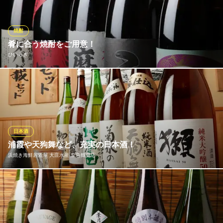
アムや黒生、ブラウマイスターなど全6種の生ビールが揃うのは併
設店ならでは。麦本来の香りと研ぎ澄まされた喉ごしは、まさに
感動もの。開放的な空間で、最高の一杯をご堪能ください。
焼酎
肴に合う焼酎をご用意！
キリンビール横浜工場「ビアポート」
ひいらぎ
出来立てビールと焼肉
京急本線生麦駅 徒歩9分
神奈川県横浜市鶴見区生麦1-17-1
お魚に合うものを中心に肴に合う焼酎を多数ご用意しておりま
す。 富乃宝山・鶴見（鹿児島の芋焼酎）・蔓無源氏・晴耕雨読・
吟香鳥飼・紅乙女・ダバダ火振・一粒の麦など
ひいらぎ
日本酒
和風海鮮居酒屋
浦霞や天狗舞など、充実の日本酒！
ＪＲ鶴見駅西口 徒歩3分
浜焼き海鮮居酒屋 大庄水産 京急鶴見店
神奈川県横浜市鶴見区豊岡町13-39 2F
新鮮なお魚には、なんといっても日本酒が相性抜群！当店では、
お料理に合う日本酒を各種取り揃えております。定番の「浦霞」
「天狗舞」「出羽桜」などの地酒もご用意！お刺身と日本酒を交
互に口に運べば、ついついお酒もすすみます！新鮮なお魚と一緒