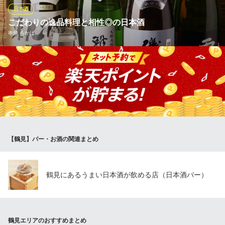
にクイっと一杯いかがですか♪
日本酒
こだわりの逸品料理と相性◎の日本酒
浜焼き海鮮居酒屋 大庄水産 京急鶴見店
串焼 ろかば
直送鮮魚の浜焼き居酒屋
京急本線京急鶴見駅 徒歩1分
神奈川県横浜市鶴見区鶴見中央4-16-1 萬屋・折井ビル1〜2F
自慢の料理に合わせて選べる厳選日本酒。全国の蔵元より辛口の
スッキリした味わいのものや風味豊かな飲みやすいものまで、
様々な銘柄を取り揃えております。季節ごとの銘酒もございます
ので、スタッフまでお気軽にお尋ねください。飲み口が様々なの
で自慢の絶品料理にあわせて色々と楽しむことができます。
串焼 ろかば
【鶴見】バー・お酒の関連まとめ
鶴見×串焼鳥居酒屋
京急本線京急鶴見駅東口 徒歩1分
神奈川県横浜市鶴見区鶴見中央4-22-9 ワコー京浜ビル2F
鶴見にあるうまい日本酒が飲める店（日本酒バー）
鶴見エリアのおすすめまとめ