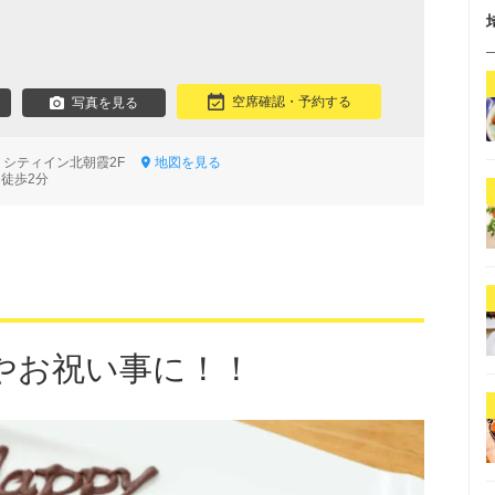
空席確認・予約する
写真を見る
-5 シティイン北朝霞2F
地図を見る
 徒歩2分
やお祝い事に！！