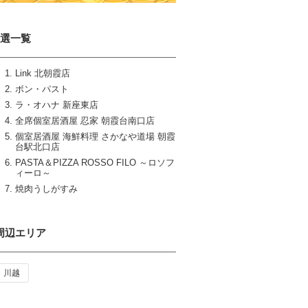
7選一覧
Link 北朝霞店
ボン・パスト
ラ・オハナ 新座東店
全席個室居酒屋 忍家 朝霞台南口店
個室居酒屋 海鮮料理 さかなや道場 朝霞
台駅北口店
PASTA＆PIZZA ROSSO FILO ～ロソフ
ィーロ～
焼肉うしがすみ
周辺エリア
川越