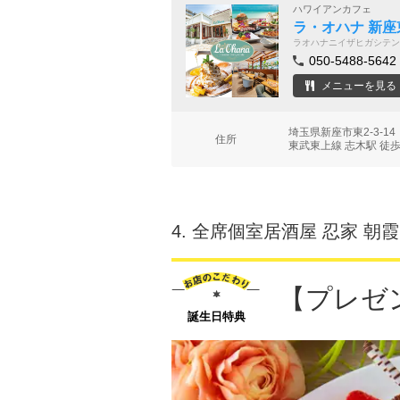
ハワイアンカフェ
ラ・オハナ 新座
ラオハナニイザヒガシテン
050-5488-5642
メニューを見る
埼玉県新座市東2-3-
住所
東武東上線 志木駅 徒歩
4.
全席個室居酒屋 忍家 朝
【プレゼ
誕生日特典