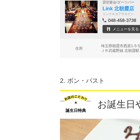
貸切宴会/ダーツバー
Link 北朝霞店
リンクキタアサカテン
048-458-3738
メニューを見る
埼玉県朝霞市西原1-5
住所
ＪＲ武蔵野線 北朝霞駅
2.
ボン・パスト
お誕生日
誕生日特典