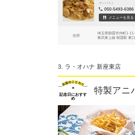
ボンパスト
050-5493-6386
メニューを見る
埼玉県朝霞市仲町1-11
住所
東武東上線 朝霞駅 東口
3.
ラ・オハナ 新座東店
特製アニ
記念日におすす
め