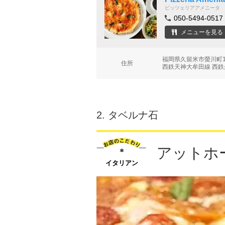
ピッツェリアアメニータ
050-5494-0517
メニューを見る
福岡県久留米市螢川町
住所
西鉄天神大牟田線 西鉄
2.
タベルナ石
アットホ
イタリアン