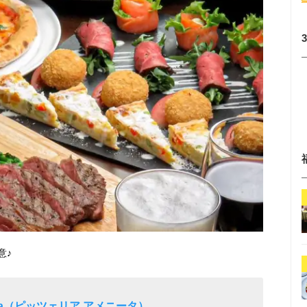
意♪
menita（ピッツェリア アメニータ）