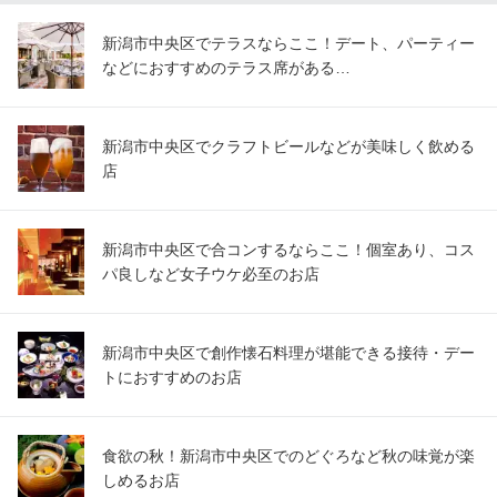
新潟市中央区でテラスならここ！デート、パーティー
などにおすすめのテラス席がある…
新潟市中央区でクラフトビールなどが美味しく飲める
店
新潟市中央区で合コンするならここ！個室あり、コス
パ良しなど女子ウケ必至のお店
新潟市中央区で創作懐石料理が堪能できる接待・デー
トにおすすめのお店
食欲の秋！新潟市中央区でのどぐろなど秋の味覚が楽
しめるお店