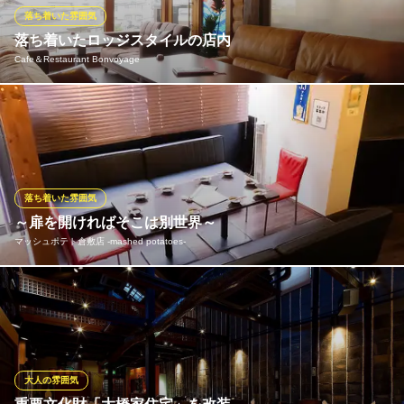
野菜が主役の古民家レストラン 花果菜
落ち着いた雰囲気
旬の野菜料理を堪能
落ち着いたロッジスタイルの店内
ＪＲ茶屋町駅 徒歩7分
Cafe＆Restaurant Bonvoyage
岡山県倉敷市茶屋町1593-1
笹沖の街並みが見渡せるロッジスタイルのカフェ。 店内の面積に
対して、席数を少なくすることによって ゆったりのお過ごしいた
だけます。
Cafe＆Restaurant Bonvoyage
落ち着いた雰囲気
ウッド調の隠れ家カフェ
～扉を開ければそこは別世界～
水島臨海鉄道水島本線西富井駅 徒歩26分
マッシュポテト倉敷店 ‐mashed potatoes‐
岡山県倉敷市笹沖875-1
日常の喧騒から離れた特別な空間。店内は、木を基調としてお
り、間接照明がオシャレな雰囲気を引き立てます。ソファ席カウ
ンター席などもあり、若者だけでなく会社宴会のお客様などもよ
くご利用になられます。ぜひお気軽にお越しください♪
大人の雰囲気
マッシュポテト倉敷店 ‐mashed potatoes‐