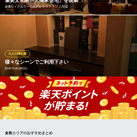
重要文化財「大橋家住宅」を改装
ダイニングバー居酒屋
倉敷ロイヤルアートホテル レストラン 八間蔵
ＪＲ倉敷駅 徒歩5分
岡山県倉敷市昭和2-1-69
寛政8年（1796年）に建築された重要文化財「大橋家住宅」の米
蔵を改装したフレンチレストランです。歴史ある店内で倉敷の文
化に触れながら優雅なお時間を御楽しみ下さいませ。
倉敷ロイヤルアートホテル レストラン 八間蔵
大人の隠れ家
フレンチレストラン
様々なシーンでご利用下さい
ＪＲ倉敷駅 徒歩10分
BAR FUKUROU
岡山県倉敷市阿知3-21-19 倉敷ロイヤルアートホテル1F
美観地区の入り口付近に佇むスタイリッシュな空間のバーです。
店内はカウンターだけではなく、半個室風カウンター（2名）・最
大10名様でご利用いただけるテーブル席など様々なお席をご用意
しております。カップルやゆっくり美味しいお酒を楽しみたいお
客様、さらには記念日・観光・会社の打ち上げなどにもオススメ
です。
倉敷エリアのおすすめまとめ
BAR FUKUROU