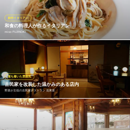
くらしき 窯と南イタリア料理 はしまや
南イタリア料理
創作イタリアン
ＪＲ倉敷駅 徒歩16分
和食の料理人が作るイタリアン
岡山県倉敷市東町2-4
mi‐so FUJINOKI
四季折々の地元の食材にこだわった和の雰囲気を感じる絶品のイ
タリアンをお楽しみいただけます。アラカルトやパスタは是非お
召し上がりいただきたい一押しのメニューです。
mi‐so FUJINOKI
落ち着いた雰囲気
和創作のイタリア料理
古民家を改装した温かみのある店内
水島臨海鉄道水島本線倉敷市駅 徒歩3分
野菜が主役の古民家レストラン 花果菜
岡山県倉敷市阿知3-5-6
茶屋町にある古民家をリノベーションした店内は木の温かみを感
じる落ち着いた雰囲気になっております。 天然木を使ったテーブ
ルと椅子でゆったりお過ごしいただけます。