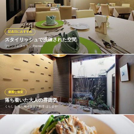
【はなの舞からお祝い】誕生日や会社仲間の大事な節目の際等、
水島臨海鉄道水島本線倉敷市駅 徒歩7分
岡山県倉敷市阿知3-18-18
お祝いの日・感謝の気持ちを伝えたい日には、とっておきのサプ
ライズで思い出に残る一日を過ごしませんか？当店では、事前に
ご相談いただければ《ケーキ・花束・色紙》等のご用意が可能で
す。倉敷でのサプライズなら海鮮料理が自慢の「はなの舞」へ！
記念日におすすめ
スタイリッシュで洗練された空間
個室完備 海鮮居酒屋 はなの舞 ホテル・アルファーワン倉敷
フレンチレストラン Premier
南口店
個室 海鮮 居酒屋
ＪＲ山陽本線倉敷駅南口 徒歩3分
白を基調とした店内は清潔感が溢れ、スタイリッシュでありなが
岡山県倉敷市阿知2-605-1 ホテルアルファーワン倉敷1F
ら、窓が大きく明るい雰囲気となっております。 女子会、誕生日
や記念日などのお食事、デートなどにぴったりな空間です。
フレンチレストラン Premier
優雅な個室
フレンチ
落ち着いた大人の雰囲気
ＪＲ倉敷駅南口 徒歩15分
くらしき 窯と南イタリア料理 はしまや
岡山県倉敷市中央1-5-13
リーニューアルした店内 優雅な個室（4名～6名様）をご用意し
ております