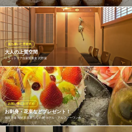
もう迷わない！倉敷で本当に美味しい至極のPizza&イタリアンメ
インの肉料理や前菜はベンコッタならでは！といった岡山×イタリ
アンを形にしたメニュー
Pizzeria BEN COTTA（ベンコッタ）
落ち着いた雰囲気
野菜ピザが倉敷の新定番
大人の上質空間
水島臨海鉄道水島本線倉敷市駅 徒歩6分
トラットリア自家製蕎麦 武野屋
岡山県倉敷市阿知2-7-16
シックでシンプルな内装と柔らかな光が空間全体を包み込み落ち
着いた空間を演出いたします。ゆったりとしたテーブル席は隣の
席との適度な距離がプライベート感を生み、大切な人との特別な
時間が過ごせます。ご家族、ご友人同士のお食事など少人数のご
宴会に最適です。絶品蕎麦と創作料理を存分にお楽しみくださ
お祝い事におすすめ
い。
お刺身・花束などプレゼント！
個室完備 海鮮居酒屋 はなの舞 ホテル・アルファーワン倉…
トラットリア自家製蕎麦 武野屋
個室・自家製蕎麦居酒屋