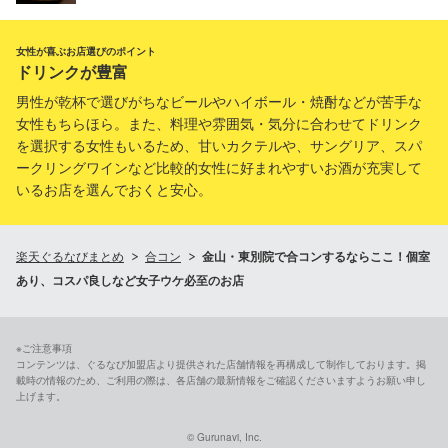
女性が喜ぶお店選びのポイント
ドリンクが豊富
男性が乾杯で選びがちなビールやハイボール・焼酎などが苦手な
女性もちらほら。また、料理や雰囲気・気分に合わせてドリンク
を選択する女性もいるため、甘いカクテルや、サングリア、スパ
ークリングワインなど比較的女性に好まれやすいお酒が充実して
いるお店を選んでおくと安心。
楽天ぐるなびまとめ
合コン
金山・東別院で合コンするならここ！個室
あり、コスパ良しなど女子ウケ必至のお店
※ご注意事項
コンテンツは、ぐるなび加盟店より提供された店舗情報を再構成して制作しております。掲
載時の情報のため、ご利用の際は、各店舗の最新情報をご確認くださいますようお願い申し
上げます。
© Gurunavi, Inc.