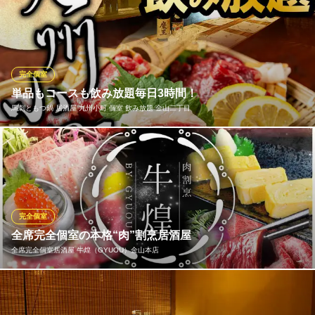
愛知県名古屋市中区金山1-14-9 長谷川ビルB2
お昼からご宴会OK 単品飲み放題2H1650円いつでも飲めます！ 12
時〜営業中
天ぷらとおでん 個室居酒屋 天串 （TENGUSHI） 金山駅前店
金山 完全個室 天ぷら
完全個室
ＪＲ金山駅 徒歩1分
単品もコースも飲み放題毎日3時間！
愛知県名古屋市中区金山4-6-9 金山小町
馬刺ともつ鍋 居酒屋 九州小町 個室 飲み放題 金山二丁目
宴会にぜひ☆掘り炬燵の完全個室は2名様～８０名様まであらゆる
人数に対応！！2名～6名、2名～36名、2名～40名、2名～80名、
2名～36名様など！リニューアルしたスタイリッシュなテーブル個
室は３６名様までOK♪ 各種ご宴会に最適です★宴会のご予約はお
早めにどうぞ！
完全個室
全席完全個室の本格“肉”割烹居酒屋
馬刺ともつ鍋 居酒屋 九州小町 個室 飲み放題 金山二丁目
全席完全個室居酒屋 牛煌（GYUOU）金山本店
金山 居酒屋 飲み放題
ＪＲ金山駅2番出口 徒歩1分
愛知県名古屋市中区金山2-16-15 金山SOKビルB1
当店は【靴を脱いでおくつろぎ頂ける掘り炬燵席】スペースと
【靴を履いたままでお食事ができるテーブル席】スペースに分か