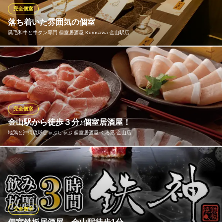
びり飲み会にご活用ください。
完全個室
落ち着いた雰囲気の個室
肉ト魚 個室大衆酒場 ひとめぼれ 金山駅南口店
黒毛和牛と牛タン専門 個室居酒屋 Kurosawa 金山駅店
金山の大衆酒場
地下鉄名城・名港線金山駅 徒歩2分
愛知県名古屋市熱田区金山町1-6-8 1F
まるで和風旅館のようなゆったりと食事が楽しめる空間を目指
し、個室を用意いたしました。都会の喧噪を忘れて極上タンに舌
鼓。
黒毛和牛と牛タン専門 個室居酒屋 Kurosawa 金山駅店
完全個室
黒毛和牛&銀座牛タン
金山駅から徒歩３分♪個室居酒屋！
地下鉄名城・名港線金山駅 徒歩1分
地鶏と沖縄琉球しゃぶしゃぶ 個室居酒屋 くろ凪 金山店
愛知県名古屋市中区金山2-16-16 冨士田ビル5F
金山駅近の落ち着いた個室居酒屋！宴会個室席を2名様～6名・8名
様～12名様・小人数個室と宴会貸切用広々個室をご用意しており
ます♪テーブル個室・掘りごたつ個室などお客様のご希望に合う席
をご選択下さい。記憶に残る素敵なひと時を！
完全個室
地鶏と沖縄琉球しゃぶしゃぶ 個室居酒屋 くろ凪 金山店