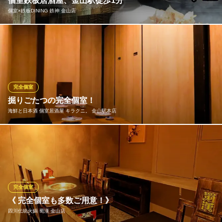
個室鉄板居酒屋、金山駅徒歩1分
居酒屋
個室×鉄板DINING 鉄神 金山店
地下鉄名城・名港線金山駅 徒歩3分
愛知県名古屋市熱田区金山町2-4-15 増田ビル1F
少人数様でお使いいただける完全個室を多数完備しています！こ
ちらは2階にある6名様までご利用可能な掘りごたつのお部屋。完
全個室なので、周りを気にせずゆったりとご宴会をお楽しみいた
だけます。ダークブラウンを基調としたウッド調の落ち着いた空
間は、上司を交えての部署飲み会や同僚との懇親会などにもおす
完全個室
すめです。
掘りごたつの完全個室！
海鮮と日本酒 個室居酒屋 キラクニ。 金山駅本店
個室×鉄板DINING 鉄神 金山店
金山 個室 食べ放題
全席掘りごたつの完全個室！ゆったりとおくつろぎいただけま
ＪＲ金山駅 徒歩2分
愛知県名古屋市熱田区金山町1-2-16 1stヒカリビル金山2・3F
す！
海鮮と日本酒 個室居酒屋 キラクニ。 金山駅本店
海鮮と浜焼きが旨い店
完全個室
地下鉄名城・名港線金山駅 徒歩1分
《 完全個室も多数ご用意！》
愛知県名古屋市中区金山4-6-22 金山コスモビル6F
四川伝統火鍋 蜀漢 金山店