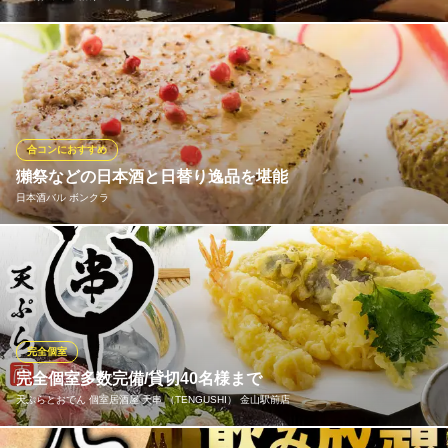
少人数から14名様までご利用いただける掘りごたつ個室をご用意
しております。靴を脱いでゆっくりお寛ぎ頂け、周りを気にする
ことなく、お食事と会話をお楽しみいただけます。人気のお席で
すので、ご予約はお早めがオススメです。
合コンにおすすめ
金山おでん 串揚げ でーもん
獺祭などの日本酒と日替り逸品を堪能
名古屋名物
日本酒バル ボンクラ
地下鉄名城・名港線金山駅 徒歩1分
愛知県名古屋市熱田区金山町1-2-13
日本酒バルボンクラでは、その日の仕入れによって作り出される
逸品料理と日本酒をご提供しています。その日しか味わえない刺
身の盛り合わせや燻製などをご用意しておりどれも日本酒にぴっ
たりです。更に日本酒の銘柄も時期によって取り揃えが変わるの
で、ご宴会仲間と日本酒の好みを話しながらご注文ください。
完全個室
完全個室多数完備/貸切40名様まで
日本酒バル ボンクラ
天ぷらとおでん 個室居酒屋 天串 （TENGUSHI） 金山駅前店
金山駅直結の日本酒バル
JR金山駅 徒歩1分