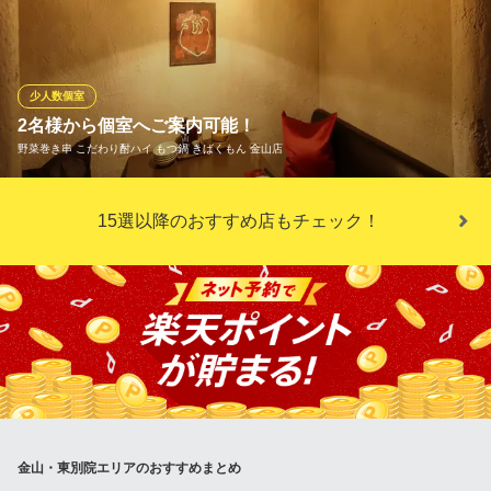
方にもゆったり寛げるお席をご用意しています。ご希望があれば
最大60名様の貨切利用も可！居心地の良い自然と心の和む空間、
どこか懐かしく親しみの持てる場所。それがだいやめです！九州
の話題やここだけでしか聞けない焼酎のお話などお気軽にお尋ね
少人数個室
ください。
2名様から個室へご案内可能！
野菜巻き串 こだわり酎ハイ もつ鍋 きばくもん 金山店
焼酎専門店だいやめ
九州料理と焼酎と酒屋
当店では様々なタイプの個室をご用意しております！ご希望のシ
地下鉄名城・名港線東別院駅１番出口 徒歩1分
15選以降のおすすめ店もチェック！
愛知県名古屋市中区大井町3-20 山下ビル1F
ーンやイメージに合わせてお選び頂けます。まるで隠れ家のよう
な雰囲気の個室は2名様～ご利用頂けますので、デートや記念日の
お祝いまで様々なシーンに合わせてご利用ください！
野菜巻き串 こだわり酎ハイ もつ鍋 きばくもん 金山店
金山 絶品九州料理
地下鉄名城線金山駅4番出口 徒歩3分
愛知県名古屋市熱田区波寄町25-1 名鉄金山第1ビル1F
金山・東別院エリアのおすすめまとめ