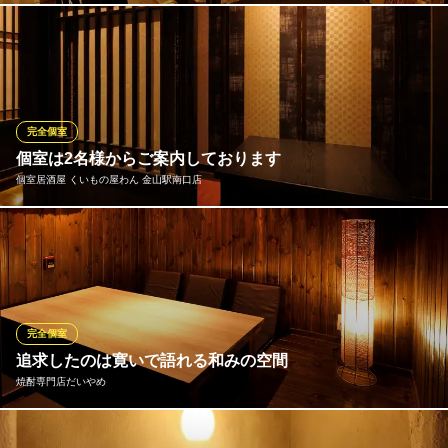
好きな食材を持ち寄り、皆で火鍋をシェア♪椅子席とソファー席の
2種類のご用意があるので、シーンに合わせてお好きな方でお楽し
みいただけます！名物四川火鍋の中でも、特に九宮格鍋は仕切り
があることにより、ご自分のペースで様々な食材を楽しむことも
可能です！
完全個室
個室は2名様からご案内しております
四川伝統火鍋 蜀漢 金山店
個室居酒屋 くいもの屋わん 金山駅南口店
金山で本場四川火鍋！
地下鉄名城・名港線金山駅 徒歩1分
愛知県名古屋市中区金山2-16-16 冨士田ビル4F
多彩なシーンやご利用人数に合わせたお席へご案内いたします！
バリエーション豊かな個室を多数設けております。デートに使え
る2名様個室や飲み会や女子会に使える4名様・6名様・8名様向け
個室。10名様以上のご利用が出来る大型個室などを多数完備！落
ち着きのある空間でお食事をお楽しみ頂けます！
完全個室
追求したのは寛いで語れる和みの空間
個室居酒屋 くいもの屋わん 金山駅南口店
焼酎専門店だいやめ
金山駅 個室 居酒屋
ＪＲ金山駅 徒歩1分
愛知県名古屋市熱田区金山町1-2-1 金山スクエアビル8F
仲間と楽しく語り合いたい、二人だけで静かに飲みたい。どんな