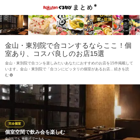
金山・東別院で合コンするならここ！個
室あり、コスパ良しのお店15選
金山・東別院で合コンを楽しみたいあなたにおすすめのお店を15件掲載して
います。金山・東別院で「合コンにピッタリの個室があるお店
続きを読
む
完全個室
個室空間で飲み会を楽しむ
金山おでん 串揚げ でーもん