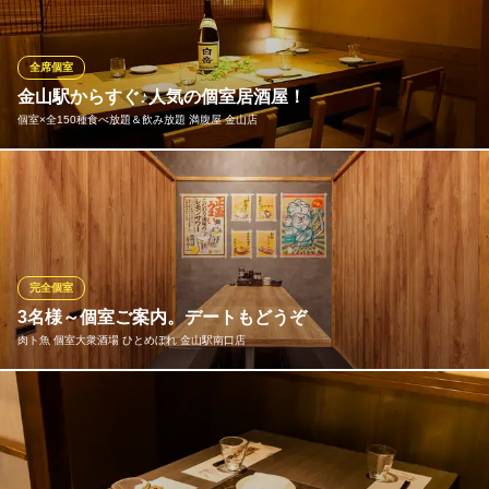
れております。勿論どちらも全室完全個室。お好みのお部屋をお
申し付けください。その為お客様のプライベート空間が最大限に
ご利用頂けます。
全席個室
金山駅からすぐ♪人気の個室居酒屋！
全席完全個室居酒屋 牛煌（GYUOU）金山本店
個室×全150種食べ放題＆飲み放題 満腹屋 金山店
完全個室の肉割烹居酒屋
地下鉄名城・名港線金山駅 徒歩1分
愛知県名古屋市中区金山2-16-18 MKビル2F
金山駅近の落ち着いた個室居酒屋！様々なお客様から落ち着いた
空間が良いと支持をいただけるような宴会個室席を2名様～6名・8
名様～12名様・小人数個室と宴会貸切用広々個室をご用意してお
ります♪テーブル個室・座敷個室などお客様のご希望に合う席をご
選択下さい。記憶に残る素敵なひと時を！
完全個室
3名様～個室ご案内。デートもどうぞ
個室×全150種食べ放題＆飲み放題 満腹屋 金山店
肉ト魚 個室大衆酒場 ひとめぼれ 金山駅南口店
金山 完全個室 宴会
地下鉄名城・名港線金山駅 徒歩2分
愛知県名古屋市中区金山4-6-2 ニューズ金山8F
ゆっくりと語り合いたい方は個室へどうぞ。3名様～、個室へご案
内いたします。個室の外は“大衆居酒屋風”のオシャレ空間ですが、
中はまた違った印象。間接照明が灯る、落ち着いた雰囲気で、ゆ
っくりとお過ごしいただけます。デートや、気の合う仲間とのん