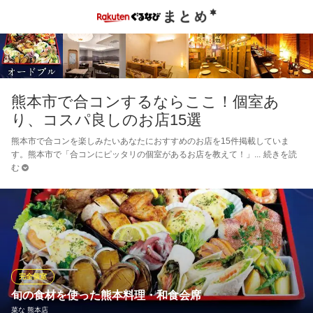
熊本市で合コンするならここ！個室あ
り、コスパ良しのお店15選
熊本市で合コンを楽しみたいあなたにおすすめのお店を15件掲載していま
す。熊本市で「合コンにピッタリの個室があるお店を教えて！」
続きを読
む
完全個室
旬の食材を使った熊本料理・和食会席
菜な 熊本店