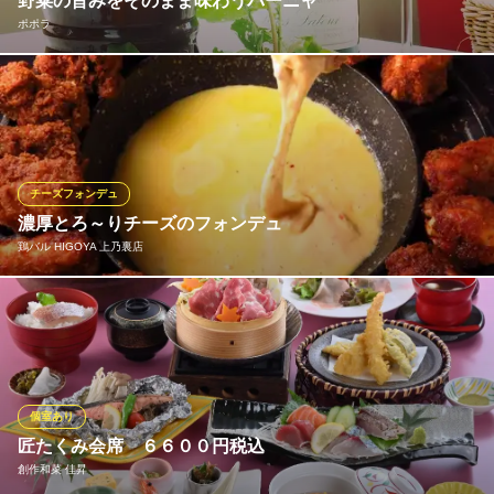
野菜の旨みをそのまま味わうバーニャ
ビッグエコー 熊本下通り店
ポポラ
全席完全ソファ個室空間
熊本市電花畑町駅 徒歩4分
熊本県熊本市中央区下通1-4-15 DK熊本下通りビル1･4･5F
新鮮なお野菜の食材をそのままに味わうポポラのバーニャカウ
ダ。アンチョビとニンニク、オリーブオイルを煮立ててつくるソ
ース。ソースの香りが食欲をそそります
ポポラ
チーズフォンデュ
あか牛 ワイン
濃厚とろ～りチーズのフォンデュ
熊本市電熊本城・市役所前駅 徒歩3分
鶏バル HIGOYA 上乃裏店
熊本県熊本市中央区花畑町9-6 4F
HIGOYAから新名物登場！東京、韓国で大流行のUFOチキンフォ
ンデュ！ 特製のヤンニョムチキン×和風醤油チキンを濃厚とろ～
りチーズにつけて食べる大人気の韓国料理！サイドメニューの野
菜スティックやフライドポテトもつけて食べるのがHIGOYAおス
スメ！
個室あり
匠たくみ会席 ６６００円税込
鶏バル HIGOYA 上乃裏店
創作和菜 佳昇
あか牛・ラムなど肉料理