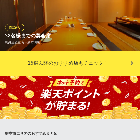
を楽しみたいときにおすすめです。 お子様連れや家族のお祝い、
ビジネス利用でも多様なシーンでご利用いただけます。
ダイニングキッチン 九曜杏
個室あり
熊本の味覚を存分に堪能
32名様までの宴会席
熊本市電Ａ系統通町筋駅 徒歩4分
刺身居酒屋 月○ 新市街店
熊本県熊本市中央区城東町4-2 熊本ホテルキャッスル
32名様用のブース席や 10～１６名様用の個室、等 人数に合わ
15選以降のおすすめ店もチェック！
せた 各種宴会席有ります。
刺身居酒屋 月○ 新市街店
刺身居酒屋 和風居酒屋
熊本市電花畑町電停 徒歩2分
熊本県熊本市中央区新市街1-11 サンホワイトビル2F
熊本市エリアのおすすめまとめ