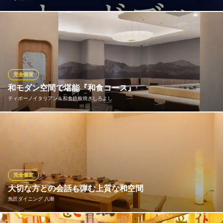
会席9品飲放付き5500円（税込）。約50種類の旬の素材を使用し
た贅を尽くした創作和食の数々。長年修行を積んだ料理人の技が
冴える彩りも鮮やかな目でも楽しめるコースです。
菜な 熊本店
完全個室
郷土料理・和食
和モダン空間で堪能『和食コース』
熊本市電辛島町電停 徒歩3分
ティボーノイタリアン＆和食鉄板焼きしろよし
熊本県熊本市中央区新市街2-8
丸いランプシェード、木のテーブルが温かさを演出する落ち着い
た席では『和食コース』を堪能いただけます。海鮮、牛肉、馬肉
をすべて味わえる贅沢な『天守閣コース』は、当店自慢の新鮮な
活伊勢海老のお造里、高級黒毛和牛『黒樺牛』のステーキ、そし
て馬肉のたたきの3品を含んだ、全10品をお愉しみいただけます。
完全個室
大切な方との会話も弾む上質な和空間
ティボーノイタリアン＆和食鉄板焼きしろよし
魚匠ダイニング 八潮
個室完備和食と鉄板焼き
熊本市電Ａ系統辛島町駅 徒歩2分