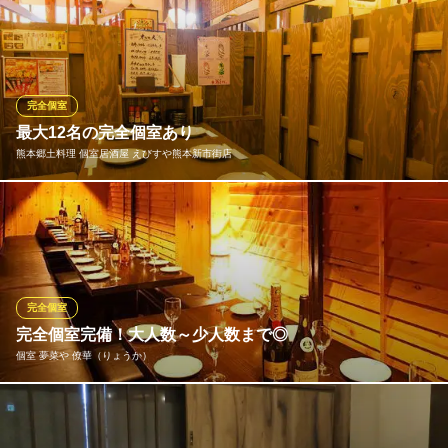
熊本県熊本市中央区新市街8-7
優しい光に包まれた温もりある佇まいが特長の完全個室をご用
意。他のお客様と距離を保ちながらゆったりと、安全にお食事が
楽しめる空間となっております。また当店では感染防止対策とし
て、入口やトイレ近くに自動噴射型消毒液を設置。また、3密を避
けるため席数を制限し、全席にアクリル板を設置しております。
完全個室
最大12名の完全個室あり
魚匠ダイニング 八潮
熊本郷土料理 個室居酒屋 えびすや熊本新市街店
活魚問屋直営の居酒屋
熊本市電通町筋電停 徒歩2分
熊本県熊本市中央区下通1-3-1 2F
少人数から大人数まで完全個室完備！2名から最大12名までの完全
個室をご用意！ 大人数の幹事様にはさらにお得なクーポン！ 6名
様以上で最大3名無料のクーポンも配布中♪
熊本郷土料理 個室居酒屋 えびすや熊本新市街店
完全個室
熊本 郷土料理 居酒屋
完全個室完備！大人数～少人数まで◎
熊本市電Ａ系統辛島町電停 徒歩1分
個室 夢菜や 僚華（りょうか）
熊本県熊本市中央区新市街1-22 キヨモトビル B1
1階と3階にお席をご用意しております。3階のお座敷個室では最大
130名様までの大宴会も可能となっております（※3階では食べ飲