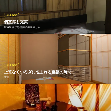
み放題不可） 1階には少人数様でのご利用にも最適な掘りごたつ
個室をご用意。和のテイストで落ち着いた空間となっておりま
す。
完全個室
個室席も充実
個室 夢菜や 僚華（りょうか）
居酒屋 あじ彩 熊本西銀座通り店
個室で肉食べ放題
熊本市電花畑町駅 徒歩3分
熊本県熊本市中央区花畑町11-30 モニカビル1F
あじ彩には個室席が複数個ございます。ご来店人数に応じて2名～
8名様のご利用が可能ですので、落ち着いたご宴会をご希望される
方は是非、個室席をご利用くださいね。
居酒屋 あじ彩 熊本西銀座通り店
完全個室
個室で楽しめる創作料理
上質なくつろぎに包まれる至福の時間
熊本市電Ａ系統辛島町駅 徒歩4分
季凛
熊本県熊本市中央区新市街3-3 岡村ビル
少人数でしっとり料理とお酒を満喫できる～2名様用の完全個室を
多数完備しております。部屋の仕切りを外して3名様以上のグルー
プ宴会も可能。穏やかな灯りが照らし出す和情緒ただよう落ち着
いた雰囲気の中、リラックスしてお過ごしください。デートはも