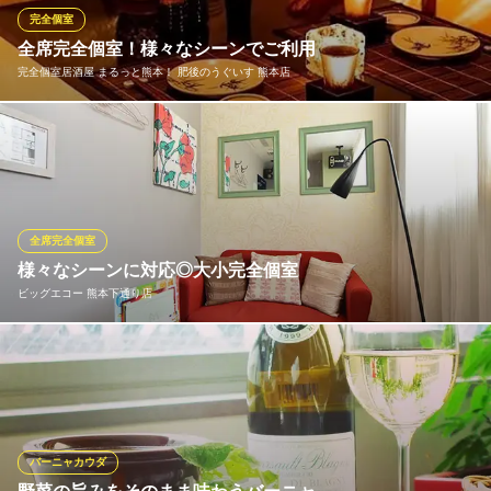
ちろん、女子会や仕事終わりの気軽なお食事にも最適です。
完全個室
全席完全個室！様々なシーンでご利用
季凛
完全個室居酒屋 まるっと熊本！ 肥後のうぐいす 熊本店
熊本郷土料理と創作和食
熊本市電花畑町駅 徒歩3分
熊本県熊本市中央区花畑町13-49 B1
柔らかい照明と上品なインテリアが演出するお洒落な空間♪デート
や女子会などにも喜ばれるお席です。全席完全個室となっている
ため、周囲を気にせず、会話をお楽しみいただけます。コースペ
ージより、 【お席のみのご予約】 も承っております！時間を忘れ
てプライベート空間でゆったりお寛ぎください。
全席完全個室
様々なシーンに対応◎大小完全個室
完全個室居酒屋 まるっと熊本！ 肥後のうぐいす 熊本店
ビッグエコー 熊本下通り店
全席完全個室居酒屋
熊本市電Ａ系統辛島町駅 徒歩2分
熊本県熊本市中央区新市街1-3 ホクショウビル2F
★全席ソファー完全個室★インテリアだけでなく居心地の良さに
もこだわった、コンセプトルームを完備！なかでも『エレガント
ルーム』は、カラオケとは思えないカワイイ内装が大好評♪※写真
はイメージです。店舗によりルームが異なる場合がございますの
でご了承ください。
バーニャカウダ