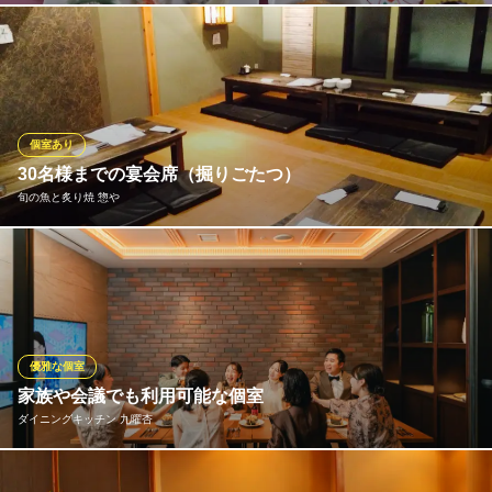
熊本市電Ａ系統通町筋駅 徒歩3分
熊本県熊本市中央区上通町5-46 上通りイーストンビル1F
ご女子会、還暦祝いなどにご利用ください ご宴会には飲み放題付
プランも税込５０００円よりご用意しております。 掘りごたつ式
の個室でごゆっくりどうぞ
※こちらは夜のみのこだわりです。
個室あり
創作和菜 佳昇
30名様までの宴会席（掘りごたつ）
創作料理・居酒屋
旬の魚と炙り焼 惣や
熊本市電通町筋駅 徒歩10分
熊本県熊本市中央区南坪井町1-1 並木坂NKビルB棟1F
50名様用の掘りごたつのお座敷や 20～30名様用のお座敷、8～1
2名様用の個室等々 人数に合わせた 各種個室有ります。
旬の魚と炙り焼 惣や
天然魚の刺身と炭火焼
優雅な個室
熊本市電通町筋駅 徒歩1分
家族や会議でも利用可能な個室
熊本県熊本市中央区手取本町2-20 手取本町Aビル
ダイニングキッチン 九曜杏
個室席は4名〜8名様までご利用可能のため、周りを気にせず食事