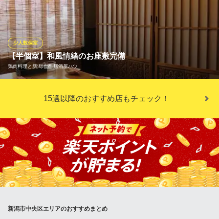
早めに！
串焼とおでん善丸
おでん 串焼 居酒屋
少人数個室
ＪＲ新潟駅 徒歩4分
【半個室】和風情緒のお座敷完備
新潟県新潟市中央区弁天1-2-21 駅前INGビル2F
鶏肉料理と新潟地酒 居酒屋ハツ
席数の配置など気を配りながら対応しております。ご安心してご
15選以降のおすすめ店もチェック！
飲食頂ける様、努めております。半個室席、カウンター席等、1名
様から少人数、貸切までお気軽にお越しいただけます！
鶏肉料理と新潟地酒 居酒屋ハツ
鶏肉と旬の食材
ＪＲ新潟駅 徒歩7分
新潟県新潟市中央区笹口2-10-23
新潟市中央区エリアのおすすめまとめ