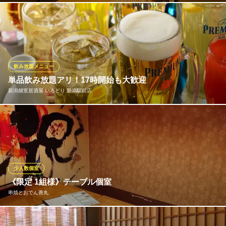
ＪＲ新潟駅 徒歩4分
新潟県新潟市中央区弁天1-2-11 弁天INGビル2F
お仕事終わり、同僚とお疲れ様の一杯を飲んで帰りたい日にも、
他のお客様と接することなくお楽しみいただける個室が便利で
す。2名様と少人数からご用意しておりますので、ご希望の際は気
軽にお伝えくださいませ！家の和室にいるかのような寛ぎ空間
で、ゆっくり鮮魚とお酒をご堪能いただけます。
飲み放題メニュー
単品飲み放題アリ！17時開始も大歓迎
海鮮ろばた 壱勢 新潟店
新潟個室居酒屋 いろどり 新潟駅前店
新潟鮮魚と地酒を個室で
ＪＲ新潟駅万代口 徒歩3分
新潟県新潟市中央区東大通1-5-30 HOKUYU BUIL 2
当店では、お得な【単品飲み放題コース：をご用意♪乾杯にぴった
りの生ビールから、自慢の海鮮料理に合う日本酒や、人気の果実
酒など約100種類のドリンクを揃えております！今ならクーポン利
用でお得に楽しめるかも！？お好きなお料理とともに、ドリンク
を飲み放題で心ゆくまでお楽しみください！
少人数個室
《限定 1組様》テーブル個室
新潟個室居酒屋 いろどり 新潟駅前店
串焼とおでん善丸
寛ぎ個室で鮮魚と地酒
ＪＲ新潟駅 徒歩2分
新潟県新潟市中央区花園1-3-2 IMA 2ビル 3F
安心の個室は6名様までご利用OK！1組様限定ですのでご予約はお