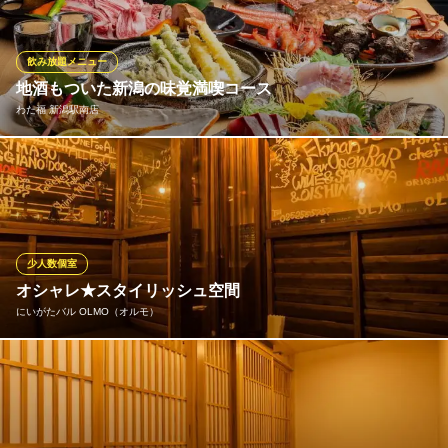
にご用意しております。生ビールやハイボールの他、サワー・カ
クテル・焼酎・梅酒など豊富にご用意！飲み放題メニュー充実の
居酒屋なら、海鮮料理が自慢の「さかなや道場」へお越しくださ
飲み放題メニュー
い！
地酒もついた新潟の味覚満喫コース
わた福 新潟駅南店
個室居酒屋 海鮮料理 さかなや道場 新潟駅前1号店
新潟 個室 海鮮居酒屋
佐渡産鮮魚のお造りや新潟が誇る村上牛など、こだわりの味覚を
ＪＲ新潟駅万代口 徒歩2分
新潟県新潟市中央区東大通1-1-16 堀川ビル1F・B1
存分に堪能できる飲み放題付コースを各種ご用意しております。
ビールやハイボールなど定番のお酒をはじめ、地酒とともに楽し
めるプランは、同僚との飲み会やご宴会、出張・旅行など多彩な
シーンに最適です。新潟の味覚を心ゆくまでお楽しみください。
少人数個室
オシャレ★スタイリッシュ空間
わた福 新潟駅南店
にいがたバル OLMO（オルモ）
新潟駅近くの海鮮居酒屋
ＪＲ新潟駅 徒歩4分
新潟県新潟市中央区米山1-6-9 IBビル1F
【8名様用★ソファ席半個室】4名様～最大8名様までのソファ席半
個室を完備！合コンや少人数での飲み会、女子会などにもお使い
いただけます♪人気のお席となっておりますので、ご予約はお早め
に♪オシャレでスタイリッシュな空間で落ち着いたひと時をお過ご