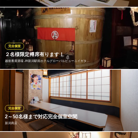
大人のための和モダン空間がお客様をお出迎え♪温かみのあるお部
屋での美味しいお食事に心も暖まります。全席個室タイプのお席
でのご案内となっております。落ち着いた情緒空間での忘年会を
お楽しみください◎
※こちらは夜のみのこだわりです。
完全個室
２名様限定樽席有ります！
【個室完備×日本酒飲み放題】けんしん 新潟駅前万代口店
越後番屋酒場 JR新潟駅前ホテルグローバルビューニイガタ…
個室 居酒屋 宴会
ＪＲ新潟駅 徒歩1分
新潟県新潟市中央区東大通1-5-27 駅前セーヌビル1F
人気の樽席有ります。 今は寒いのでコタツをご用意しておりま
す。
越後番屋酒場 JR新潟駅前ホテルグローバルビューニイガタ1
F店
完全個室
新潟の名物郷土料理の店
2～50名様まで対応完全個室空間
ＪＲ新潟駅万代口 徒歩2分
新潟商店
新潟県新潟市中央区弁天1-2-4