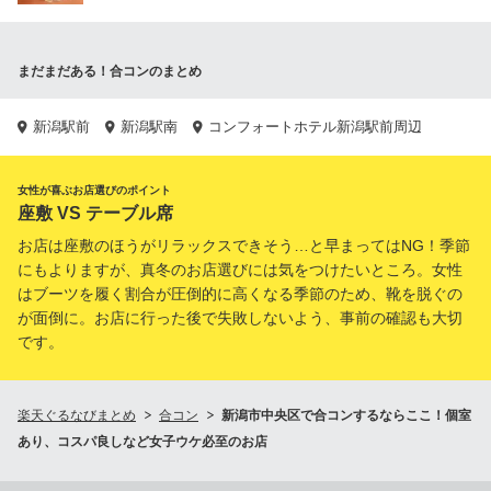
まだまだある！合コンのまとめ
新潟駅前
新潟駅南
コンフォートホテル新潟駅前周辺
女性が喜ぶお店選びのポイント
座敷 VS テーブル席
お店は座敷のほうがリラックスできそう…と早まってはNG！季節
にもよりますが、真冬のお店選びには気をつけたいところ。女性
はブーツを履く割合が圧倒的に高くなる季節のため、靴を脱ぐの
が面倒に。お店に行った後で失敗しないよう、事前の確認も大切
です。
楽天ぐるなびまとめ
合コン
新潟市中央区で合コンするならここ！個室
あり、コスパ良しなど女子ウケ必至のお店