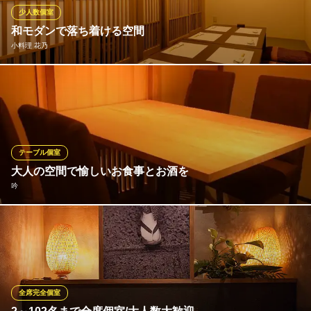
しください♪
少人数個室
和モダンで落ち着ける空間
にいがたバル OLMO（オルモ）
小料理 花乃
けやき通りにいがたバル
ＪＲ新潟駅 徒歩6分
新潟県新潟市中央区米山1-9-5
当店ではゆったりとくつろげるお座敷個室をご用意しておりま
す。ご友人や知人とのご宴会やお誘い合わせのご宴会などに最適
です。ゆったりとお寛ぎいただけるやすらぎの空間で、当店自慢
の逸品をごゆるりと満喫していただけます。ご宴会に最適なお料
理コースもご用意しておりますのでシーンにあわせてご利用くだ
テーブル個室
さい。
大人の空間で愉しいお食事とお酒を
吟
小料理 花乃
新潟郷土料理居酒屋
ゆったりとお過ごしいただける個室席をご用意しております。テ
ＪＲ新潟駅 徒歩6分
新潟県新潟市中央区笹口1-17-21
ーブル個室は4名様が2部屋、6名様が１部屋ございます。 ※また、
個室席は人気席の為、お早目のご予約がおススメです。※個室席に
ついては、個室代を一部屋2000円頂いております。但し、お一人
様8000円以上ご利用の場合は個室代を無料とさせていただきま
全席完全個室
す。