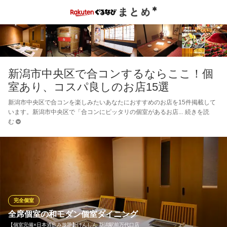
新潟市中央区で合コンするならここ！個
室あり、コスパ良しのお店15選
新潟市中央区で合コンを楽しみたいあなたにおすすめのお店を15件掲載して
います。新潟市中央区で「合コンにピッタリの個室があるお店
続きを読
む
完全個室
全席個室の和モダン個室ダイニング
【個室完備×日本酒飲み放題】けんしん 新潟駅前万代口店