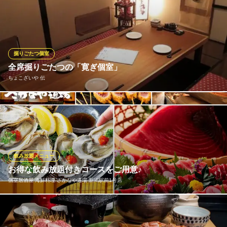
デートの二人きりの空間から、最大50名様の大宴会まで。当店
は、ご利用シーンと人数に合わせてお選びいただける「完全個
室」を完備しております。周りのお客様を気にすることなく、プ
ライベートな会話や一体感のあるご宴会が可能。全席掘りごたつ
なので、足を伸ばしてゆったりとお寛ぎ
掘りごたつ個室
全席掘りごたつの「寛ぎ個室」
新潟商店
ちょこざいや 伝
んめぇ魚と地酒のお店
ＪＲ新潟駅 徒歩5分
新潟県新潟市中央区弁天1-4-27 伊藤駅前ビル5F
2名様から最大33名様まで、全席掘りごたつ式の個室へご案内しま
す。 足を伸ばして寛げるため、ご年配の方や正座が苦手な方も安
心。 掛け軸が飾られた落ち着いた和空間で、ゆったりとお過ごし
ください。
飲み放題メニュー
ちょこざいや 伝
お得な飲み放題付きコースをご用意♪
居酒屋
個室居酒屋 海鮮料理 さかなや道場 新潟駅前1号店
ＪＲ新潟駅 徒歩4分
新潟県新潟市中央区東大通1-7-2 村信ビル2F
【飲み放題付きコース4000円(税込)～】料理に合わせてお飲み物
をお選びいただけるよう、当店では飲み放題メニューを種類豊富