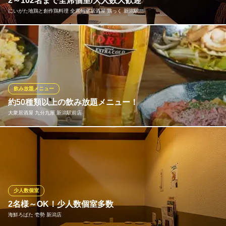
2～102名まで全席個室/大人数大歓迎
にいがた地鶏と創作鶏料理 全席個室居酒屋 鶏っく 新潟駅…
吟
純米酒と旬の肴
新潟駅5分!2～102名様まで【個室完備】しております。貸切もＯ
ＪＲ新潟駅 徒歩28分
新潟県新潟市中央区東堀通9番町1402-2 イーストモート1
Ｋ！鶏っくだけのサプライズもお任せ下さい！和の落ち着いた空
間で、地鶏をたっぷり使用したお料理をお楽しみ頂きます♪会社宴
会や女子会、飲み会や宴会、打ち上げなどにおすすめです！ ※全
席禁煙です。5Fに喫煙スペースあり。
飲み放題メニュー
約50種類以上の飲み放題メニュー！
にいがた地鶏と創作鶏料理 全席個室居酒屋 鶏っく 新潟駅前
大衆居酒屋 九分九厘 新潟駅前店
店
地鶏炭火居酒屋で飲み会
ＪＲ新潟駅 徒歩3分
飲み放題は定番のリーズナブルなプランの他に+500円でエクスト
新潟県新潟市中央区弁天3-1-21 菊地第一ビル6F
ラコールドの生ビールが追加に！キンキンに冷えた生ビールは料
理との相性も◎飲み放題は単品での注文もOK！定番のメニューに
ひと手間加えてアレンジした料理の数々と種類豊富な飲み放題で
楽しいひと時をお過ごしください。
少人数個室
2名様～OK！少人数個室多数
大衆居酒屋 九分九厘 新潟駅前店
海鮮ろばた 壱勢 新潟店
新潟駅前の大衆居酒屋