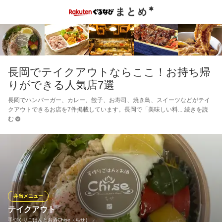
長岡でテイクアウトならここ！お持ち帰
りができる人気店7選
長岡でハンバーガー、カレー、餃子、お寿司、焼き鳥、スイーツなどがテイ
クアウトできるお店を7件掲載しています。長岡で「美味しい料
続きを読
む
弁当メニュー
テイクアウト
手づくりごはんとお酒Chise（ちせ）