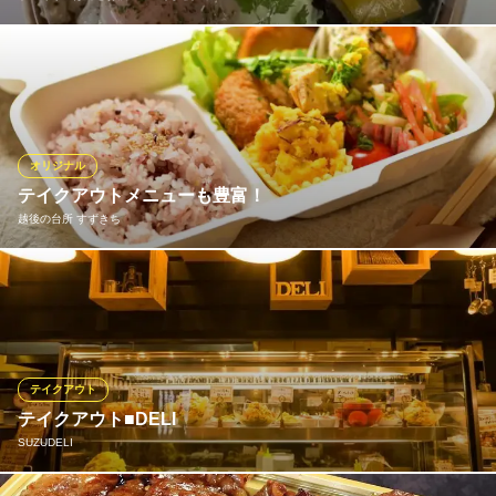
ランチタイムはテイクアウトのみ！日替わりなので、お気軽にお
問い合わせください。
手づくりごはんとお酒Chise（ちせ）
手づくり料理居酒屋
オリジナル
ＪＲ宮内駅 徒歩48分
テイクアウトメニューも豊富！
新潟県長岡市下山3-1181
越後の台所 すずきち
すずきちのメニューをご自宅でも楽しんで頂けます！ オードブル
はご予算に応じてお作りできますので、お問い合わせ下さい！ そ
の他のメニューはご予約なしでもご用意できます！お電話いただ
けるとスムーズにお渡し出来ます！
テイクアウト
越後の台所 すずきち
テイクアウト■DELI
”長岡野菜”を食べよう
SUZUDELI
ＪＲ長岡駅 車10分
新潟県長岡市古正寺2-78