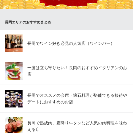
オードブルセットメニューもございます！ご予約のお電話もお気
軽に！
長岡エリアのおすすめまとめ
インド料理専門店ニサン 蓮潟店
インド料理
ＪＲ信越本線北長岡駅 車15分
新潟県長岡市蓮潟5-1-1
長岡でワイン好き必見の人気店（ワインバー）
一度は立ち寄りたい！長岡のおすすめイタリアンのお
店
長岡でオススメの会席・懐石料理が堪能できる接待や
デートにおすすめのお店
長岡で熟成肉、霜降り牛タンなど人気の肉料理を味わ
える店