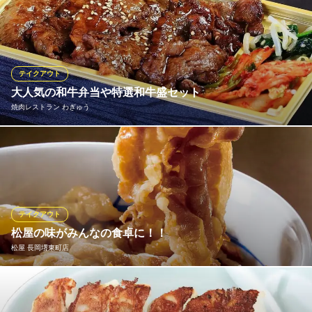
ショーケースの中にあるデリ（お惣菜）を１パックからお持ち帰
りできます！おかずを３品～４品とご飯またはパンのお弁当タイ
プやおかずのみのお得な４品パックをご用意しています。そのほ
か地元産の新鮮野菜をふんだんに使ったオードブル（要予約）も
ございます♪
テイクアウト
大人気の和牛弁当や特選和牛盛セット
SUZUDELI
焼肉レストラン わぎゅう
長岡系カフェ食堂
ＪＲ信越本線長岡駅西口 車10分
新潟県長岡市千秋2-278 リバーサイド千秋1F
「和牛上カルビ弁当」2,200円。こちらのお弁当は、病院関係やロ
ケ弁当のお客様からの支持率高い人気メニューです！ ※ちょっと
贅沢なわぎゅうのお弁当を一般販売開始も行っております。
焼肉レストラン わぎゅう
テイクアウト
長岡の焼肉レストラン
松屋の味がみんなの食卓に！！
ＪＲ長岡駅 車10分
松屋 長岡堺東町店
新潟県長岡市三ツ郷屋2-6-1
健康で豊かな食生活を応援する松屋では、一部のメニューをのぞ
き「できたて」をその場でお持ち帰りいただけます。 朝食・ラン