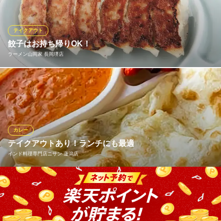
チタイム・夕飯や夜食など、いろいろなシーンに合わせてぜひご
利用ください！
テイクアウト
松屋 長岡堺東町店
餃子はお持ち帰りOK！
牛めし・カレー・定食
ラーメン山岡家 長岡堺店
ＪＲ長岡駅 車12分
新潟県長岡市堺東町7
山岡家の餃子はお持ち帰りができます。 冷凍でもOKですので、山
岡家の味をお家でもお楽しみ頂けます！ ご家族や友人へのお土産
にも最適！ ジューシーな濃厚肉汁をご堪能下さい。
ラーメン山岡家 長岡堺店
カレー
こだわりラーメン
テイクアウトあり！ランチにも最適
ＪＲ長岡駅 車8分
インド料理専門店ニサン 蓮潟店
新潟県長岡市堺町60-1
日替わり・チキン・キーマからお好きなカレーが選べるお弁当を
はじめ、大人気のチーズナン、タンドリーチキンといったディナ
ー単品メニューをお持ち帰り♪お仕事中のランチやご家庭で、ニサ
ン自慢の味をお楽しみください。ホームパーティーにぴったりの