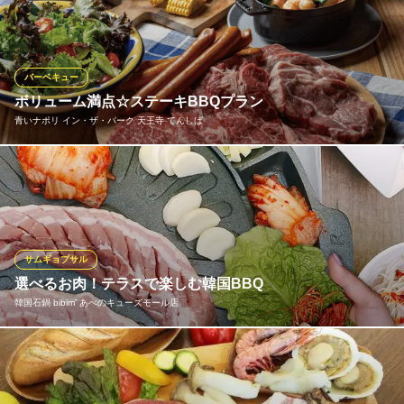
と思ったら、身一つでスーパージャンカラの屋上へ。機材も食材
もドリンクの用意も一切不要で、すぐにBBQをお楽しみいただけ
ます！おすすめはリーズナブルな『チキンファフィータコー
ス』。お好みの味付けが楽しめるメキシカンBBQをぜひご堪能く
バーベキュー
ださい。
ボリューム満点☆ステーキBBQプラン
青いナポリ イン・ザ・パーク 天王寺 てんしば
ジャンオクBBQ スーパージャンカラあべのプレミアム
テラスで楽しむBBQ
アオナポのBBQプランがお肉のボリュームUPしてリニューア
大阪メトロ谷町線阿倍野駅 徒歩1分
大阪府大阪市阿倍野区阿倍野筋2-4-51 2F
ル！！ 開放的なテラス席で！もちろん雨でもOK！！ ４名様～団
体様までご予約OK☆★☆手ぶらでイタリアンBBQが楽しめます♪
ご予約お待ちしております。
サムギョプサル
青いナポリ イン・ザ・パーク 天王寺 てんしば
選べるお肉！テラスで楽しむ韓国BBQ
窯焼きピザ/BBQ
韓国石鍋 bibim’ あべのキューズモール店
大阪メトロ谷町線天王寺駅 徒歩3分
大阪府大阪市天王寺区茶臼山町5-55
開放的なテラスでサムギョプサルBBQを楽しみませんか？お好き
なお肉が1種選べる「サムギョプサルセット」と、2種選べる「サ
ムギョプサルコース」をご用意しました！コースではチヂミかフ