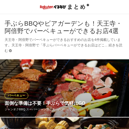
手ぶらBBQやビアガーデンも！天王寺・
阿倍野でバーベキューができるお店4選
天王寺・阿倍野でバーベキューができるおすすめのお店を4件掲載していま
す。天王寺・阿倍野で「手ぶらバーベキューができるお店はどこ
続きを読
む
バーベキュー
面倒な準備は不要！手ぶらで気軽にGO
ジャンオクBBQ スーパージャンカラあべのプレミアム
SJKあべのプレミアムの屋上にジャンオクが誕生！BBQがしたい