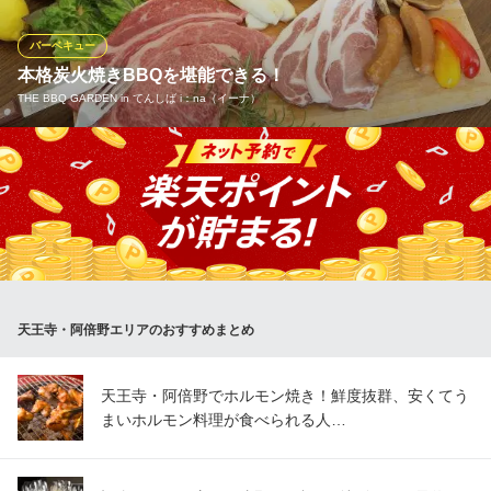
ライドチキンのお好きな1品もお選びいただけます！飲み放題やビ
ールを頼んで、ビアガーデンとしてもぜひお楽しみくださいま
バーベキュー
せ！
本格炭火焼きBBQを堪能できる！
THE BBQ GARDEN in てんしば i：na（イーナ）
韓国石鍋 bibim’ あべのキューズモール店
本格韓国料理食べ放題
お好みの食材を選んで、本格炭火焼きBBQを堪能してください！
ＪＲ天王寺駅南口 徒歩5分
大阪府大阪市阿倍野区阿倍野筋1-6-1 Q's MALL4F
飲み放題と組み合わせれば、いつもと違うアウトドア気分で♪ ビ
ール、サワー、カクテル、ソフトドリンクなど豊富に取り揃えて
います。BBQ予約セットは お一人様2,288円～ご用意してます！
THE BBQ GARDEN in てんしば i：na（イーナ）
BBQ＆ビアガーデン
天王寺・阿倍野エリアのおすすめまとめ
ＪＲ天王寺駅 徒歩5分
大阪府大阪市天王寺区茶臼山町5-55 2F
天王寺・阿倍野でホルモン焼き！鮮度抜群、安くてう
まいホルモン料理が食べられる人…