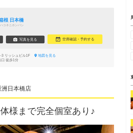
箱根 日本橋
ハコネニホンバシ
空席確認・予約する
写真を見る
2-3 リッシュビル1F
地図を見る
出口 徒歩1分
重洲日本橋店
団体様まで完全個室あり♪