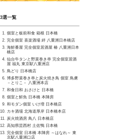
13選一覧
個室と板前和食 箱根 日本橋
完全個室 喜楽酒場 絆 八重洲日本橋店
海鮮番屋 完全個室居酒屋 椿 八重洲日本
橋店
仙台牛タンと野菜巻き串 完全個室居酒
屋 福丸 東京駅八重洲店
鳥どり 日本橋店
博多野菜巻き串と炭火焼き鳥 個室 鳥虜
－とりこ－ 八重洲本店
和食日和 おさけと 日本橋
個室と鮮魚 日本橋 本陣房
和モダン個室 いけ増 日本橋店
カキ酒場 北海道厚岸 日本橋本店
炭火焼酒房 鳥八 日本橋店
高知県芸西村 土佐鴨 日本橋
完全個室 日本橋 本陣房 ～はなれ～ 東
京駅八重洲口店