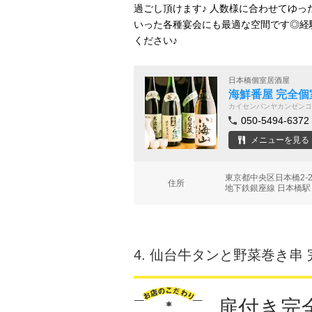
過ごし頂けます♪ 人数様に合わせてゆ
いった各種宴会にも最適な空間です◎経
ください♪
日本橋個室居酒屋
海鮮番屋 完全個
カイセンバンヤカンゼンコ
050-5494-6372
メニューを見る
東京都中央区日本橋2-2
住所
地下鉄銀座線 日本橋駅
4.
仙台牛タンと野菜巻き串 
扉付き完