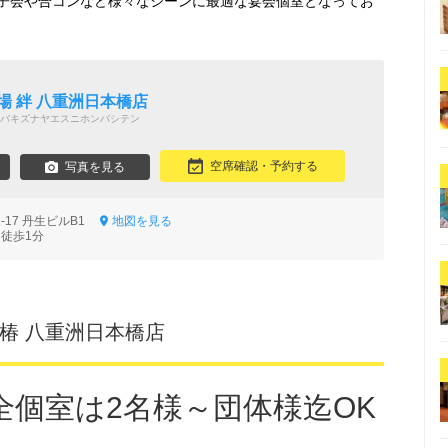
子会や合コンなど様々なシーンに最適な宴会個室となってお
場 絆 八重洲日本橋店
バキズナヤエスニホンバシテン
空席確認・予約する
写真を見る
-17 丹生ビルB1
地図を見る
 徒歩1分
 椿 八重洲日本橋店
全個室は2名様～団体様迄OK