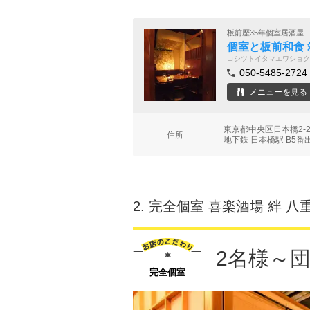
板前歴35年個室居酒屋
個室と板前和食 
コシツトイタマエワショク
050-5485-2724
メニューを見る
東京都中央区日本橋2-
住所
地下鉄 日本橋駅 B5番
2.
完全個室 喜楽酒場 絆 八
2名様～
完全個室