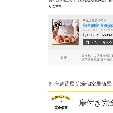
洲・日本橋エリアでの宴会や飲み会、女
ります!!
2H飲み放題1200円
完全個室 喜楽酒
カンゼンコシツキラクサカ
050-5493-6094
メニューを見る
東京都中央区日本橋2-1
住所
地下鉄銀座線 日本橋駅
3.
海鮮番屋 完全個室居酒屋
扉付き完
完全個室