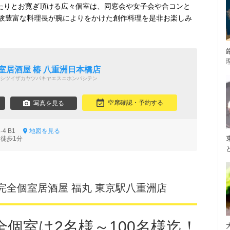
ったりとお寛ぎ頂ける広々個室は、同窓会や女子会や合コンと
験豊富な料理長が腕によりをかけた創作料理を是非お楽しみ
室居酒屋 椿 八重洲日本橋店
シツイザカヤツバキヤエスニホンバシテン
空席確認・予約する
写真を見る
-4 B1
地図を見る
 徒歩1分
完全個室居酒屋 福丸 東京駅八重洲店
全個室は2名様～100名様迄！