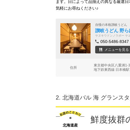
ます。日によって品揃えの異なる厳選日
気軽にお尋ねください♪
自慢の本格讃岐うどん
讃岐うどん 野
サヌキウドンノラボー ヤ
050-5486-8347
メニューを見る
東京都中央区八重洲1-
住所
地下鉄東西線 日本橋駅 
2.
北海道バル 海 グランス
鮮度抜群
北海道産