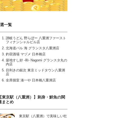
6選一覧
讃岐うどん 野らぼー 八重洲ファースト
フィナンシャルビル店
北海道バル 海 グランスタ八重洲店
釣宿酒場 マヅメ 日本橋店
築地すし好 ‐和‐ Nagomi グランスタ丸の
内店
目利きの銀次 東京ミッドタウン八重洲
店
全席個室 湊一や 日本橋八重洲店
【東京駅（八重洲）】刺身・鮮魚の関
連まとめ
東京駅（八重洲）で美味しい牡