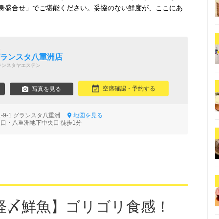
身盛合せ」でご堪能ください。妥協のない鮮度が、ここにあ
屋
グランスタ八重洲店
ランスタヤエステン
空席確認・予約する
写真を見る
-9-1 グランスタ八重洲
地図を見る
央口・八重洲地下中央口 徒歩1分
経〆鮮魚】ゴリゴリ食感！