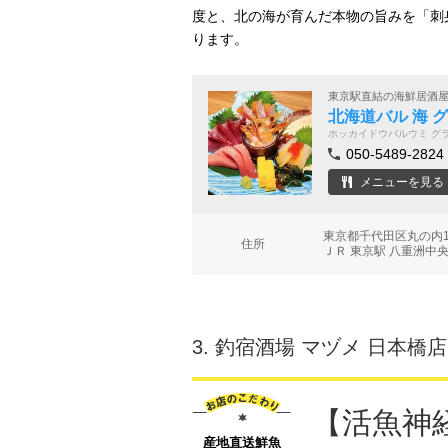
度と、北の海が育んだ本物の旨みを「刺
ります。
東京駅直結の海鮮居酒
北海道バル 海 
ホッカイドウバルウミ グ
050-5489-2824
メニューを見る
東京都千代田区丸の内1
住所
ＪＲ 東京駅 八重洲中
3.
釣宿酒場 マヅメ 日本橋店
【活魚神
産地直送鮮魚