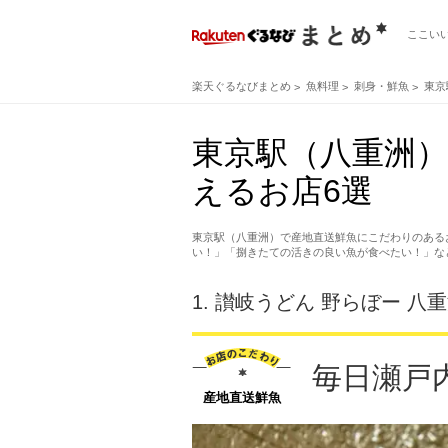
ここい
楽天ぐるなびまとめ
魚料理
刺身・鮮魚
東京
東京駅（八重洲
えるお店6選
東京駅（八重洲）で産地直送鮮魚にこだわりのある
い！」「捌きたての活きの良い魚が食べたい！」な
1.
讃岐うどん 野らぼー 八
毎日瀬戸
産地直送鮮魚