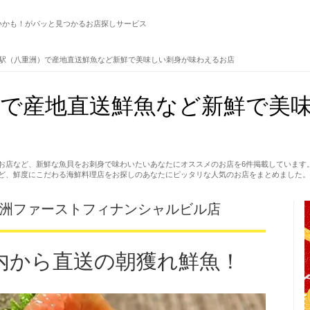
いかも！がパッと見つかるお店探しサービス
駅（八重洲）で産地直送鮮魚など新鮮で美味しい刺身が味わえるお店
）で産地直送鮮魚など新鮮で美
お店など、新鮮な魚貝をお刺身で味わいたいあなたにオススメのお店を6件掲載しています
ど、鮮度にこだわる海鮮料理店をお探しのあなたにピッタリな人気のお店をまとめました。
重洲ファーストフィナンシャルビル店
内から直送の朝獲れ鮮魚！