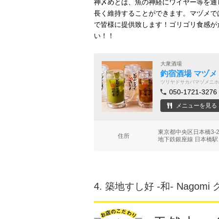
神〆めとは、魚の神経にワイヤー等を通
長く維持することができます。マヅメで
で皆様に提供致します！ゴリゴリ食感が
い！！
大衆酒場
釣宿酒場 マヅメ
ツリヤドサカバマヅメニホ
050-1721-3276
メニューを見る
東京都中央区日本橋3-
住所
地下鉄銀座線 日本橋駅
4.
築地すし好 ‐和‐ Nagom