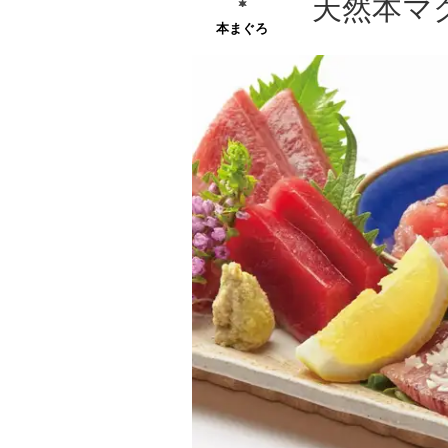
天然本マ
本まぐろ