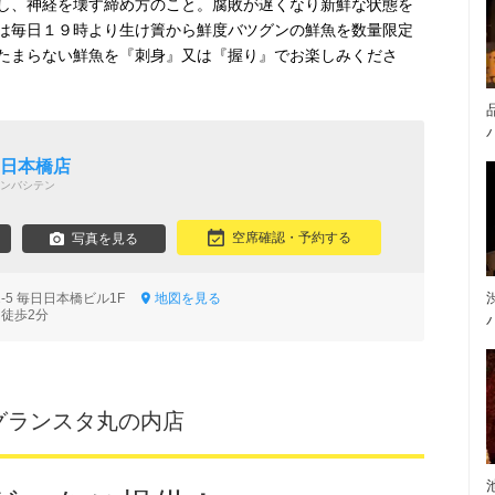
し、神経を壊す締め方のこと。腐敗が遅くなり新鮮な状態を
は毎日１９時より生け簀から鮮度バツグンの鮮魚を数量限定
たまらない鮮魚を『刺身』又は『握り』でお楽しみくださ
 日本橋店
ンバシテン
空席確認・予約する
写真を見る
2-5 毎日日本橋ビル1F
地図を見る
 徒歩2分
i グランスタ丸の内店