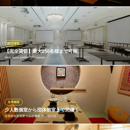
お席のみのご予約、多彩なコースなどお客様のご利用シーンやご
予算にあわせてお選びいただけます。囲炉裏を囲うカウンターで
旬な魚の焼けていく様子もお楽しみいただけます。カウンターは
一名様からご利用可能。テーブル席、個室席は2名様からご利用可
能となっております
完全個室
【完全貸切】最大250名様まで可能
炭火焼き こもれ火
Alice aqua garden Shinagawa
炉端焼き×個室完備
ＪＲ品川駅 徒歩3分
東京都港区港南2-15-2 品川インターシティB棟B1 B111
フロアのバリエーションが幅広く、各種パーティーに対応。最大2
50名様までパーティーが可能です。 新型コロナウイルスの影響に
より、着席利用をお勧めしております。消毒液、赤外線体温計、
送風機などのご用意あります。 レイアウト相談などお伺いもでき
ます。
全席個室
少人数個室から団体個室まで完備！
Alice aqua garden Shinagawa
全席個室居酒屋 たんと釜飯 囲い 品川店
10名以下個室完備
ＪＲ品川駅港南口 徒歩3分