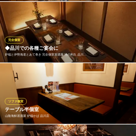
ＪＲ品川駅港南口 徒歩3分
東京都港区港南2-2-9
全国各地の地鶏を使用した地鶏料理をご用意しております！“激太
魚 品川駅前店”のこだわりの鳥料理を豊富にご用意しております。
居酒屋の定番料理から、知識と経験豊富な料理長が創る、素材の
旨みを生かした逸品料理を多数ご用意しております。
完全個室
鮮魚と日本酒 完全個室居酒屋 激太魚‐GEKIBUUO‐
◆品川での各種ご宴会に
海鮮×焼き鳥×完全個室
炉端と伊勢海老とあて巻き 完全個室居酒屋 吟の利久 品川…
ＪＲ品川駅 徒歩2分
東京都港区港南2-6-11
少人数の飲み会から大人数の会社宴会まで対応可能な個室席を完
備。夜景を望むお席もご用意しております。
炉端と伊勢海老とあて巻き 完全個室居酒屋 吟の利久 品川店
品川駅前の牛タン酒場
ソファ個室
JR品川駅港南口 徒歩1分
テーブル半個室
東京都港区港南2-14-10 品川駅前港南ビル3F
山陰海鮮居酒屋 炉端かば 品川店
落ち着いた雰囲気のお席です