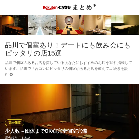
品川で個室あり！デートにも飲み会にも
ピッタリの店15選
品川で個室のあるお店を探しているあなたにおすすめのお店を15件掲載して
います。品川で「合コンにピッタリの個室があるお店を教えて
続きを読
む
完全個室
少人数～団体までOK◎完全個室完備
炭火焼き こもれ火