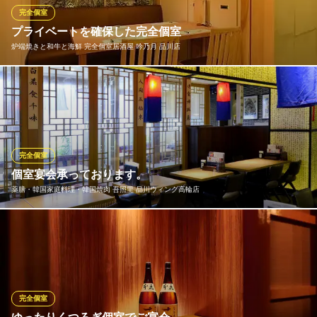
とお酒をお楽しみください♪※55～100名様までの貸切利用も承り
完全個室
ます！！
プライベートを確保した完全個室
炉端焼きと和牛と海鮮 完全個室居酒屋 吟乃月 品川店
個室×肴と日本酒 和響 品川
高級割烹 個室居酒屋
お客様の安心と快適さを第一に考え、定期的な換気と空気清浄機
ＪＲ品川駅 徒歩2分
東京都港区港南2-2-1 6F
の設置に努めています。感染症対策の施された各フロアの貸切は
もちろん、お店を全て貸し切りでのご利用も可能です！最大150名
様ほど収容可能ですので、会社の大型宴会や同窓会などにもぴっ
たりです！ご気軽にご相談くださいませ♪
完全個室
個室宴会承っております。
炉端焼きと和牛と海鮮 完全個室居酒屋 吟乃月 品川店
薬膳・韓国家庭料理・韓国焼肉 吾照里 品川ウィング高輪店
炉端焼き完全個室居酒屋
ＪＲ品川駅 徒歩2分
東京都港区港南2-6-9 5F
２０～３０名様の大宴会もお任せください！まずは、ご連絡お待
ちしております！
薬膳・韓国家庭料理・韓国焼肉 吾照里 品川ウィング高輪店
焼肉・韓国料理
完全個室
ＪＲ品川駅高輪口 徒歩2分