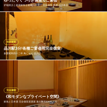
ゆったりくつろぎ個室でご宴会
東京都港区高輪4-10-18 WING高輪WEST
炉端焼きと産直鮮魚を銘柄日本酒で 完全個室 黒潮 品川本店
少人数～最大60名様まで個室席でご宴会をご用意！！各種飲み放
題付きのご宴会プランでゆったりご宴会をお楽しみいただけま
す。
炉端焼きと産直鮮魚を銘柄日本酒で 完全個室 黒潮 品川本店
完全個室
鮮魚と日本酒が自慢
品川駅3分!各種ご宴会用完全個室♪
ＪＲ品川駅 徒歩3分
創業昭和四十二年 鳥じゅん 品川店
東京都港区港南2-2-9 朝日ビル2F
和装飾が印象的な和風個室で、お客様だけの一杯に出会う。少人
数様でも団体様でも個室席をご用意致します。品川でも珍しい扉
付個室完備。和の象徴でもある木に包まれた個室は、独特の柔ら
かさと荘厳さを醸し出します。大小様々な個室席を完備。歓送迎
会や貸切宴会に最適なプランを多数ご用意しております
完全個室
《和モダンなプライベート空間》
創業昭和四十二年 鳥じゅん 品川店
鮮魚と日本酒 完全個室居酒屋 激太魚‐GEKIBUUO‐
品川 個室 居酒屋