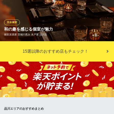
山陰海鮮居酒屋 炉端かば 品川店
居酒屋 鮮魚 日本酒
ＪＲ品川駅港南口 徒歩1分
完全個室
東京都港区港南2-3-13 品川フロントビル B1
和の趣を感じる個室が魅力
個室居酒屋 茨城の恵み 水戸屋 品川店
当店は、和の趣を感じる個室が魅力の居酒屋です。おしゃれな空
15選以降のおすすめ店もチェック！
間で、美味しい料理とお酒を楽しんでください。
個室居酒屋 茨城の恵み 水戸屋 品川店
品川駅1分 個室居酒屋
ＪＲ品川駅 徒歩4分
東京都港区港南2-16-2 太陽生命品川ビル 3F
品川エリアのおすすめまとめ