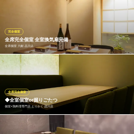
東京都港区港南2-16-5 NBF品川タワー グランパサージュ2 3F
ここだけの特別な雰囲気があり、プライベート感を存分に楽しん
でいただけます。。特別なシーンやお祝い事、大切な会話を楽し
みたい場合にも、個室は最適な場所です。プライベートな空間で
過ごすことで、より深いコミュニケーションや心温まるひととき
を演出します。
完全個室
全席完全個室 全室換気扇完備
全席個室居酒屋 たんと釜飯 囲い 品川店
全席個室 六献 品川店
仙台牛タンと土鍋ご飯
ＪＲ品川駅 徒歩2分
東京都港区港南2-2-1 2F
当店は少人数から大人数まで対応できる個室をご用意しました。
ご友人同士のお食事や会社宴会、同窓会など幅広いシーンで対応
できます。お酒を飲みながら、じっくり語りたい時は『六献』を
ご利用ください。上質なお料理と空間でおもてなしします。
全席完全個室
全席個室 六献 品川店
◆全室個室or掘りごたつ
完全個室 全品個別盛り
個室×鶏料理専門店 とりかく 品川店
ＪＲ品川駅 徒歩2分
東京都港区港南1-8-27 日新ビルB1
くつろぎの『和』の空間・・・。 シチュエーションに合わせて、
『テーブル個室』 『掘りごたつ個室』とご用意致します。 お席は