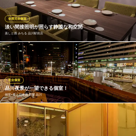
2名様用～8名様用のテーブル個室。4名様用～の掘りごたつ個室。
ソーシャルディスタンスに沿ったお席をご案内いたします♪
全席完全個室
個室×鶏料理専門店 とりかく 品川店
淡い間接照明が照らす静謐な和空間
絶品鶏鍋と焼鳥を個室で
蒸しと酒 みちる 品川駅前店
ＪＲ品川駅 徒歩3分
東京都港区港南2-15-2 品川インターシティビル3F
完全個室や半個室を多数ご用意。最大24名様までの大小個室をご
用意しております。デザイナーこだわりのインテリアや過ごしや
すい間接照明で大人の雰囲気を演出。落ち着いた個室空間で、シ
ェフこだわりの料理と厳選日本酒や焼酎をごゆっくりお楽しみく
ださい。人数や利用シーンに応じてご案内いたします。
完全個室
品川夜景が一望できる個室！
蒸しと酒 みちる 品川駅前店
個室×肴と日本酒 和響 品川
五感で楽しむ和洋の饗宴
ＪＲ品川駅港南口 徒歩2分
東京都港区港南2-6-9 DKビル 7～8F
完全個室完備の当店。仲間とのお集りに◎なテーブル個室(窓際席
はカーテン仕切り/つなげて20名前後までご利用可)。ご宴会に◎
な12～18名様まで掘りごたつ個室(つなげて54名前後までご利用
可)を完備しています。周りを気にせずごゆっくりと美味しい料理