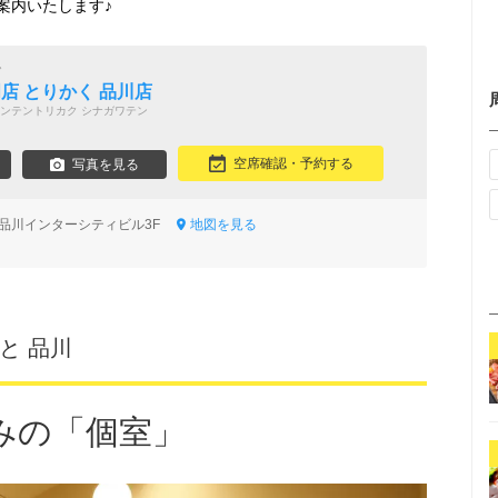
案内いたします♪
で
店 とりかく 品川店
ンテントリカク シナガワテン
空席確認・予約する
写真を見る
-2 品川インターシティビル3F
地図を見る
と 品川
みの「個室」