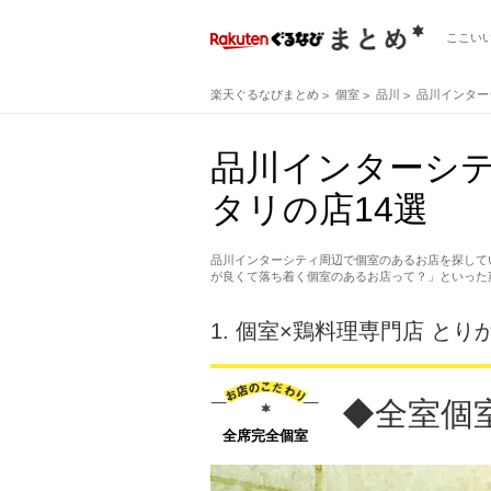
ここい
楽天ぐるなびまとめ
個室
品川
品川インター
品川インターシ
タリの店14選
品川インターシティ周辺で個室のあるお店を探して
が良くて落ち着く個室のあるお店って？」といった
1.
個室×鶏料理専門店 とり
◆全室個
全席完全個室