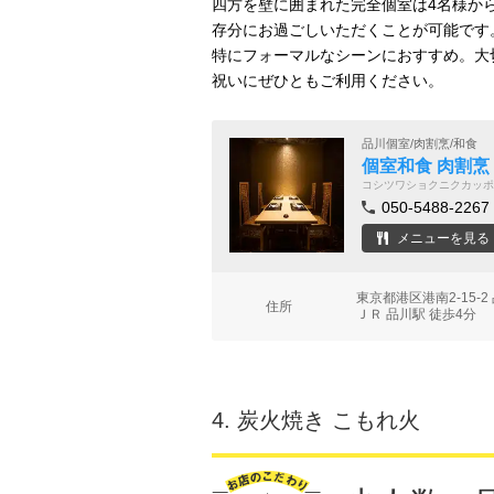
四方を壁に囲まれた完全個室は4名様か
存分にお過ごしいただくことが可能です
特にフォーマルなシーンにおすすめ。大
祝いにぜひともご利用ください。
品川個室/肉割烹/和食
個室和食 肉割烹
コシツワショクニクカッポ
050-5488-2267
メニューを見る
東京都港区港南2-15-
住所
ＪＲ 品川駅 徒歩4分
4.
炭火焼き こもれ火