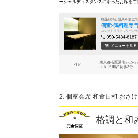
ーシャルディスタンスに沿ったお席をご
絶品鶏鍋と焼鳥を個室
個室×鶏料理専門
コシツトリリョウリセンモ
050-5484-8187
メニューを見る
東京都港区港南2-15
住所
ＪＲ 品川駅 徒歩3分
2.
個室会席 和食日和 おさけ
格調と和
完全個室