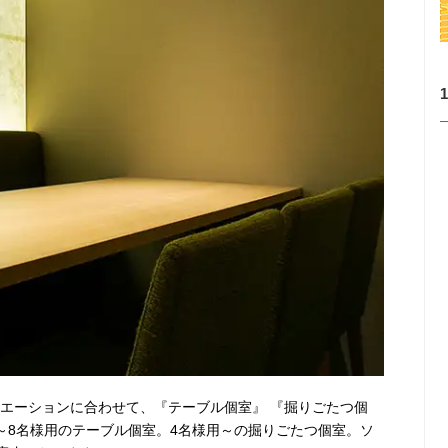
ュエーションに合わせて、『テーブル個室』 『掘りごたつ個
～8名様用のテーブル個室。4名様用～の掘りごたつ個室。ソ