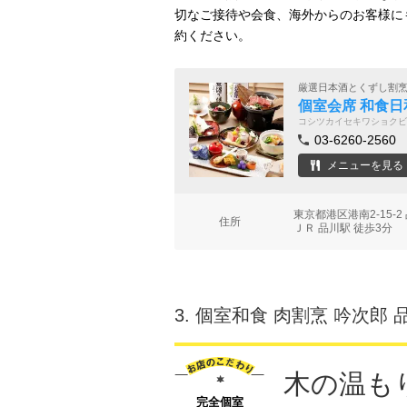
切なご接待や会食、海外からのお客様に
約ください。
厳選日本酒とくずし割
個室会席 和食日
コシツカイセキワショクビ
03-6260-2560
メニューを見る
東京都港区港南2-15-2
住所
ＪＲ 品川駅 徒歩3分
3.
個室和食 肉割烹 吟次郎 
木の温も
完全個室