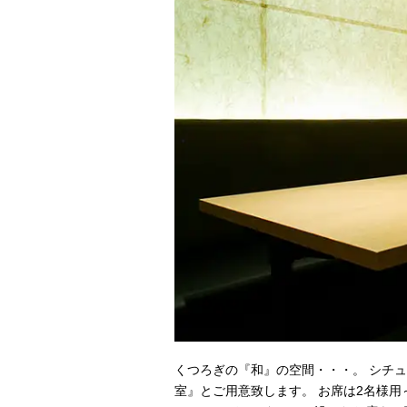
くつろぎの『和』の空間・・・。 シチ
室』とご用意致します。 お席は2名様用