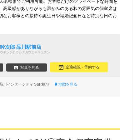
ら6名様までご利用可能。お客様だけのプライベートな時間を
。高級感がありながらも温かみのある和の雰囲気の個室席は
切なお客様との接待や誕生日や結婚記念日など特別な日のお
 吟次郎 品川駅前店
ウギンジロウシナガワエキマエテン
空席確認・予約する
写真を見る
2 品川インターシティ S&R棟4F
地図を見る