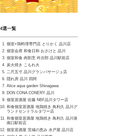
14選一覧
個室×鶏料理専門店 とりかく 品川店
個室会席 和食日和 おさけと 品川
個室和食 肉割烹 吟次郎 品川駅前店
炭火焼き こもれ火
二尺五寸 品川グランパサージュ店
隠れ房 品川 四阿
Alice aqua garden Shinagawa
DON CONA CONERY 品川
個室居酒屋 佐藤 NBF品川タワー店
和食個室居酒屋 地鶏焼き 鳥利久 品川グ
ランドセントラルタワー店
和食個室居酒屋 地鶏焼き 鳥利久 品川港
南口駅前店
個室居酒屋 茨城の恵み 水戸屋 品川店