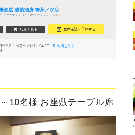
居酒屋 越後酒房 御茶ノ水店
ツイザカヤエチゴシュボウ オチャノミズテン
空席確認・予約する
写真を見る
台2-2-4 御茶の水駅前ビル8F
地図を見る
分
～10名様 お座敷テーブル席