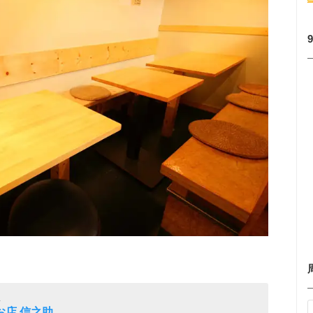
屋
お店 信之助