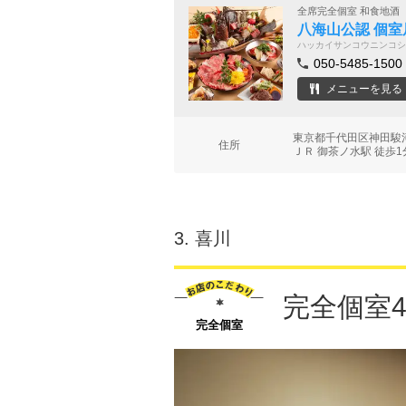
全席完全個室 和食地酒
八海山公認 個室
ハッカイサンコウニンコシ
050-5485-1500
メニューを見る
東京都千代田区神田駿河
住所
ＪＲ 御茶ノ水駅 徒歩1
3.
喜川
完全個室4
完全個室