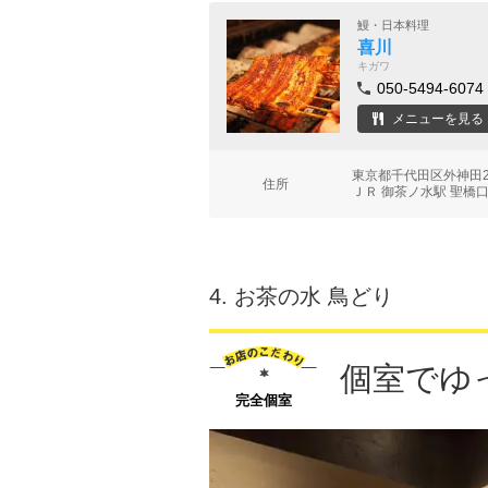
鰻・日本料理
喜川
キガワ
050-5494-6074
メニューを見る
東京都千代田区外神田2-
住所
ＪＲ 御茶ノ水駅 聖橋口
4.
お茶の水 鳥どり
個室でゆ
完全個室