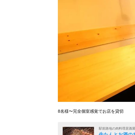
8名様〜完全個室感覚でお店を貸切
駅前路地の肉料理居酒
牛たんとお酒の