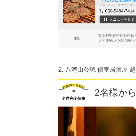
ギュウタントオサケノオミ
050-5484-7414
メニューを見る
東京都千代田区神田駿河
住所
ＪＲ 御茶ノ水駅 御茶ノ
2.
八海山公認 個室居酒屋 
2名様か
全席完全個室