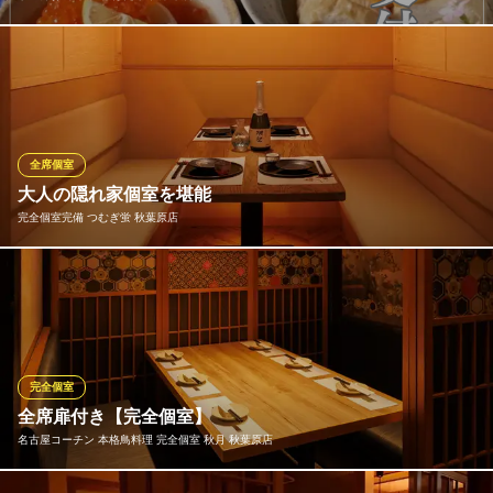
“今味わいたい” 旬の食材をふんだんに盛り込んだ、宴会におすす
めの飲み放題付コースが充実！当店自慢の海鮮料理はもちろん、
名物「京風おでん食べ放題」が入ったコースもご用意しておりま
す。2名様からの少人数から、最大100名様までの大人数の貸切宴
会まで対応可能！30名様までの完全個室でご案内も出来ます。
全席個室
大人の隠れ家個室を堪能
京出汁おでん 炉端 ほたる 秋葉原店
完全個室完備 つむぎ蛍 秋葉原店
秋葉原駅前《完全個室》
ＪＲ秋葉原駅 徒歩1分
東京都千代田区神田佐久間町1-24 GATO秋葉原ビル4F
厳選した食材とこだわりの出汁を活かした和食料理をご提供。素
材本来の味わいを大切に、一品一品丁寧に仕上げています。完全
個室の落ち着いた空間で、ゆったりとしたひとときをお楽しみく
ださい。
完全個室
完全個室完備 つむぎ蛍 秋葉原店
全席扉付き【完全個室】
ＪＲ秋葉原駅 徒歩1分
名古屋コーチン 本格鳥料理 完全個室 秋月 秋葉原店
東京都千代田区神田佐久間町1-24 GATO秋葉原ビル4F