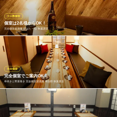
す。
産直鮮魚と47都道府県の日本酒の店 個室 黒潮 秋葉原本店
少人数個室
秋葉原 海鮮個室居酒屋
個室は2名様からOK！
地下鉄日比谷線秋葉原駅 徒歩1分
完全個室居酒屋 炉ばた 一心 秋葉原店
東京都千代田区神田佐久間町2-13-27
個室は全部で3部屋ご用意！人気なのでご予約はお早めにされるこ
とをお勧め致します。プライベート利用から会社宴会まで幅広く
ご利用ください。
完全個室居酒屋 炉ばた 一心 秋葉原店
完全個室
しゃぶしゃぶ食べ放題
完全個室でご案内OK！
ＪＲ秋葉原駅 徒歩1分
串焼きと野菜巻き 完全個室居酒屋 串治郎 秋葉原店
東京都千代田区神田佐久間町1-24 GATO秋葉原ビル3F
当店は扉付きの完全個室完備！プライベートでも団体様でのご利
用でも完全個室でご案内可能です。ゆったりお寛ぎください。
串焼きと野菜巻き 完全個室居酒屋 串治郎 秋葉原店