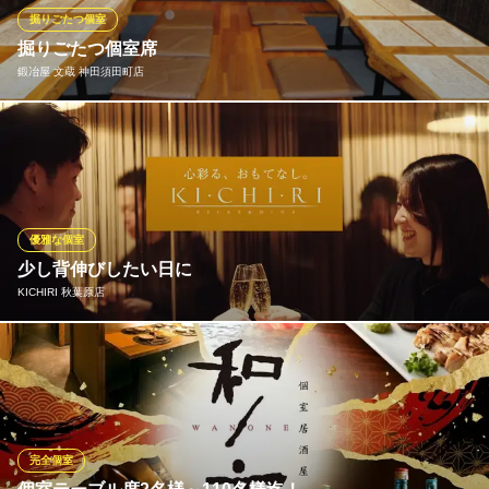
串焼きと野菜巻きのお店
掘りごたつ個室
ＪＲ秋葉原駅 徒歩1分
掘りごたつ個室席
東京都千代田区神田佐久間町1-24 GATO秋葉原ビル5F
鍛冶屋 文蔵 神田須田町店
大小掘りごたつ個室席ございます
鍛冶屋 文蔵 神田須田町店
やきとり・串焼・居酒屋
ＪＲ秋葉原駅 徒歩3分
優雅な個室
東京都千代田区神田須田町2-7 ＪＲ高架下
少し背伸びしたい日に
KICHIRI 秋葉原店
デート・女子会・記念日など「少し背伸びしたいけれど、高級店
ほど気負いたくない」シーンに
KICHIRI 秋葉原店
カジュアル和モダン個室
完全個室
ＪＲ秋葉原駅 徒歩1分