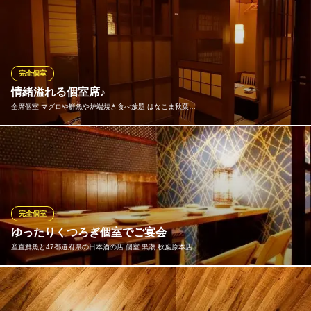
デート・飲み会・歓送迎会など急なご予約にも即完全個室にてご
案内致します。完全個室は2～42名様まで入れるので小～大人数の
宴会ができます。楽しい飲み会・宴会・女子会・二次会は是非当
店で☆人数・シーンに合わせてレイアウトご相談くださいませ。
皆様のご来店を、スタッフ一同心よりお待ちしてます♪
完全個室
情緒溢れる個室席♪
名古屋コーチン 本格鳥料理 完全個室 秋月 秋葉原店
全席個室 マグロや鮮魚や炉端焼き食べ放題 はなこま秋葉…
個室×地鶏×純然豚
ＪＲ秋葉原駅 徒歩2分
東京都千代田区外神田1-13-1 Akiba1131.bldg6F
2名様～団体様までシチュエーションに合わせて最適な個室席にご
案内♪プライベート空間で大切な方との特別なお食事をご提案◎貸
切のご予約も可能です！まずはお気軽にご相談ください♪誕生日・
記念日をはじめ、結婚式の二次会、同窓会、女子会などに最適で
す!
完全個室
ゆったりくつろぎ個室でご宴会
全席個室 マグロや鮮魚や炉端焼き食べ放題 はなこま秋葉原
産直鮮魚と47都道府県の日本酒の店 個室 黒潮 秋葉原本店
店
はなこま 秋葉原店
ＪＲ秋葉原駅 徒歩1分
少人数～最大60名様まで個室席でご宴会をご用意！！各種飲み放
東京都千代田区神田佐久間町1-15 川初ビル6F
題付きのご宴会プランでゆったりご宴会をお楽しみいただけま