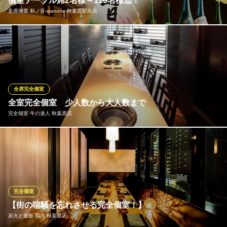
個室テーブル席2名様～110名様迄！
東京都千代田区神田佐久間町1-13 chomp chomp AKIHABARA 3F
全席個室 和ノ音‐wanone‐秋葉原駅前店
店内は和を基調とした落ち着きのある空間。木の温もりを感じて
頂けるよう照明にもこだわっております。靴を脱いでゆっくりと
リラックスしてお食事をされたい方には大変喜んで頂ける個室を
準備させて頂きました。お席のご予約はお早めに。人数様によっ
て完全個室、半個室をご用意しております。
全席完全個室
全室完全個室 少人数から大人数まで
全席個室 和ノ音‐wanone‐秋葉原駅前店
完全個室 牛の達人 秋葉原店
秋葉原 個室 居酒屋
ＪＲ秋葉原駅 徒歩1分
東京都千代田区神田佐久間町1-15 川初ビル10F
4名程まで入れる少人数のお部屋から、壁を取り払うことで最大30
名まで入れる個室へ早変わり。さまざまなシーンで便利に使える
お店です。間接照明でライトアップされたスタイリッシュな店内
に、個室を11部屋設けました。●最新のロースターと空調設備によ
り店内は常に換気されております。
完全個室
【街の喧騒を忘れさせる完全個室！】
完全個室 牛の達人 秋葉原店
炭火と釜飯 鶏兆 秋葉原店
完全個室で黒毛和牛焼肉