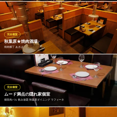
ＪＲ秋葉原駅 徒歩3分
東京都千代田区外神田4-4-3 秋葉原SILビル4F
店内は落ち着いた和モダンな内装。2名様～ご利用可能な完全個室
がございます♪周りを気にせずにゆったりとお過ごしいただけま
す。人数に応じたお席をご用意いたしますので、お早めにご予約
ください！
完全個室
炭火と釜飯 鶏兆 秋葉原店
秋葉原★焼肉酒場♪
毎日24時まで営業中！
焼肉横丁 あきば
ＪＲ秋葉原駅 徒歩1分
東京都千代田区神田佐久間町1-15 川初ビル5F
ロマンのある明るさと情緒ある照明が上品な空間を創造。品質の
高い焼肉には品質の高い空間が必要不可欠です。食はまず見た目
から、皿で語る以上に大事な店内の空気と装飾により力を注いで
必ず満足感の高い時間をご提供させて頂きます。
完全個室
焼肉横丁 あきば
ムード満点の隠れ家個室
国産和牛食べ放題
個室肉バル 飲み放題 秋葉原ダイニング ラフィーネ
ＪＲ秋葉原駅 徒歩1分
東京都千代田区神田佐久間町1-15 川初ビル4F
デートや女子会、接待などにも重宝されるムーディな個室♪♪ ２～