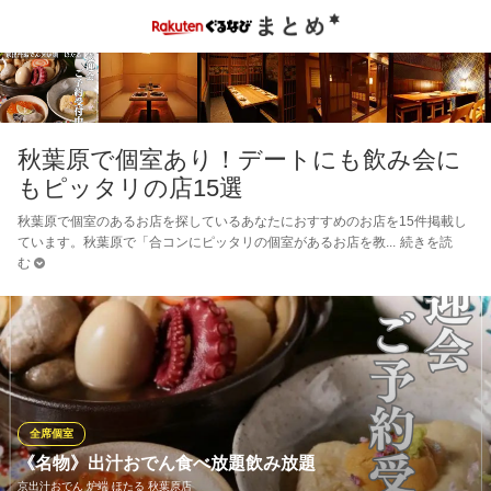
秋葉原で個室あり！デートにも飲み会に
もピッタリの店15選
秋葉原で個室のあるお店を探しているあなたにおすすめのお店を15件掲載し
ています。秋葉原で「合コンにピッタリの個室があるお店を教
続きを読
む
全席個室
《名物》出汁おでん食べ放題飲み放題
京出汁おでん 炉端 ほたる 秋葉原店