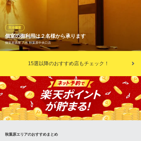
30名様までご案内可能です！！ 時間を忘れてゆったりくつろぎな
がらお過ごしください。。。。
個室肉バル 飲み放題 秋葉原ダイニング ラフィーネ
完全個室
貸切可イタリアン居酒屋
個室の御利用は２名様から承ります
ＪＲ秋葉原駅昭和通り口 徒歩1分
個室居酒屋 八吉 秋葉原中央口店
東京都千代田区神田佐久間町2-20-2 翔和秋葉原ビルB1
人気の個室は大小様々２６部屋を御用意しております。少人数向
15選以降のおすすめ店もチェック！
けの接待向け完全個室から大人数の団体向けの皆様でわいわい楽
しくご宴会のご利用に最適な個室など様々なシーンに合わせて御
利用いただいております。ご宴会コースやご接待コースも充実し
ており飲み放題もご用意しております。
個室居酒屋 八吉 秋葉原中央口店
秋葉原居酒屋和食個室
ＪＲ秋葉原駅 徒歩1分
東京都千代田区神田佐久間町1-13 chomp chomp AKIHABARA 7F
秋葉原エリアのおすすめまとめ