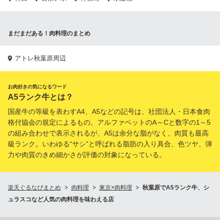
まだまだある！肉料理のまとめ
アトレ秋葉原周辺
お肉好きの気になるワード
A5ランク牛とは？
国産牛の等級を表わすA4、A5などの記号は、社団法人・日本食肉
格付協会の規定によるもの。アルファベットのA～Cと数字の1～5
の組み合わせで表示されるが、A5は余分な脂がなく、肉質も最高
級ランク。いわゆる“サシ”と呼ばれる脂肪の入り具合、色ツヤ、弾
力や肉質のきめ細かさが評価の対象になっている。
楽天ぐるなびまとめ
肉料理
東京×肉料理
秋葉原でA5ランク牛、シ
ュラスコなど人気の肉料理を味わえる店