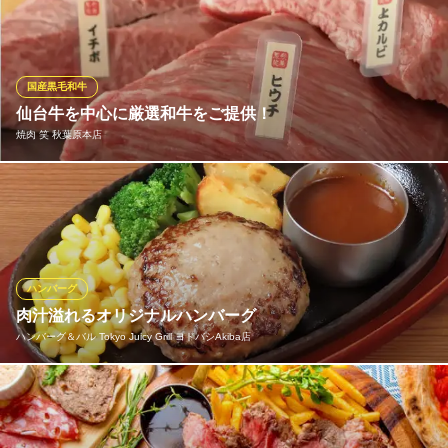
焼いては寝かせ、ゆっくりじっくり火を通します。部位のの特徴
を生かした食感・旨味の濃さ・香りを最大限に引き出すことがで
きます。薄く削ぐようにカットしてお持ちします。
国産黒毛和牛
熟成肉バル 肉アバンギャルド 秋葉原
仙台牛を中心に厳選和牛をご提供！
熟成肉・バル
焼肉 笑 秋葉原本店
ＪＲ秋葉原駅 徒歩3分
東京都千代田区神田佐久間町2-8-3 東紳協ビル
【焼肉 笑】は仙台牛提供認定店です。 タン・カルビ・ハラミは
もちろん、ウデ・モモ・オシリの赤身肉も厳選したものを揃えて
おります！ お客様にご提供する直前に切りだすお肉の鮮度抜群◎
焼肉 笑 秋葉原本店
ハンバーグ
個室のある仙台牛の焼肉
肉汁溢れるオリジナルハンバーグ
地下鉄日比谷線秋葉原駅 徒歩2分
ハンバーグ＆バル Tokyo Juicy Grill ヨドバシAkiba店
東京都千代田区神田佐久間町2-11-1 3F
ナイフを入れた瞬間、じゅわっと溢れ出す肉汁。その香りと旨み
は、一口で心をつかむ極上の味わい。当店自慢のオリジナルハン
バーグは、厳選されたお肉を使い、ふっくらジューシーに仕上げ