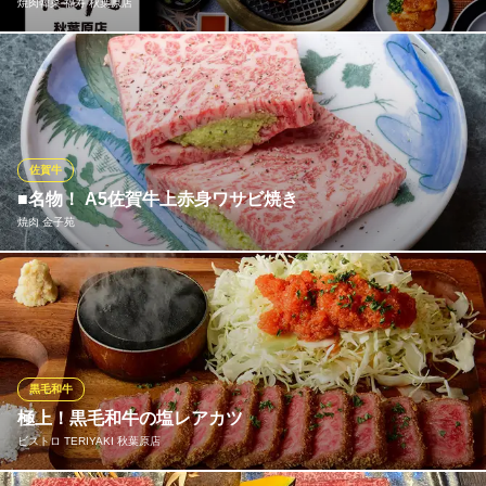
焼肉韓菜 福寿 秋葉原店
東京都千代田区神田佐久間町3-1-1 CHビル
福寿の焼肉食べ放題がさらに美味しくリニューアルいたしまし
た。★Zeitaku焼肉食べ放題はお料理100種類以上ご用意！★食べ
放題Liteは60種類以上のお料理をお気軽に楽しめます♪良質なお肉
とご一緒にお野菜も存分に味わえる焼肉食べ放題コース！・各種
お食事会・歓送別会・女子会・記念日・ご友人との焼肉パーティ
佐賀牛
などに◎
■名物！ A5佐賀牛上赤身ワサビ焼き
焼肉 金子苑
焼肉韓菜 福寿 秋葉原店
焼肉・食べ放題・個室
金子苑必食メニューのひとつ和牛にこだわりの生ワサビとレフォ
ＪＲ秋葉原駅電気街口 徒歩1分
東京都千代田区外神田1-18-18 BiTO AKIBA PLAZA8F
ール（西洋わさび）を合わせることで、肉の旨味を最大限に引き
立てながらも、辛さが苦手な方でも食べやすい、絶妙なバランス
に仕上げました。口の中でとろける厳選された和牛の赤身を、ツ
ンとくる辛さがまろやかになるように調合した特製のワサビだれ
黒毛和牛
でどうぞ。
極上！黒毛和牛の塩レアカツ
ビストロ TERIYAKI 秋葉原店
焼肉 金子苑
秋葉原で絶品焼肉を堪能