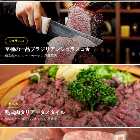
独自の仕入れルートにより、A５ランクの中でも良質なお肉をご提
供。 BMS（霜降りの等級）は８以上がA5等級とされ、当店ではほ
とんどがBMS10以上という高ランクのものを厳選。こだわりの厚
切りスタイル“ステーキカット”で、好みの焼き加減で肉本来の味を
味わえます。「やまの」の真価はまず一口目で実感いただけま
シュラスコ
す。
至極の一品ブラジリアンシュラスコ★
個室肉バル ミートガーデン 秋葉原店
本格焼肉 美味しいお肉の店 やまの 秋葉原
大人が集う隠れ家で焼肉
★肉食な人必見!!コンボシュラスココース★【4種類食べ飲み放題
ＪＲ秋葉原駅 徒歩1分
東京都千代田区神田佐久間町1-21 2F
プラン3時間飲み放題4,900円】 肉汁がしたたるブラジリアンシュ
ラスコをご賞味あれ★
※こちらは夜のみのこだわりです。
熟成肉
個室肉バル ミートガーデン 秋葉原店
熟成肉タリアータスタイル
個室肉バル食べ飲み放題
熟成肉バル 肉アバンギャルド 秋葉原
地下鉄日比谷線秋葉原駅 徒歩4分
東京都千代田区神田佐久間町3-29
大きな塊肉に均等に熱を加え、旨味を逃がさないように壁を作り