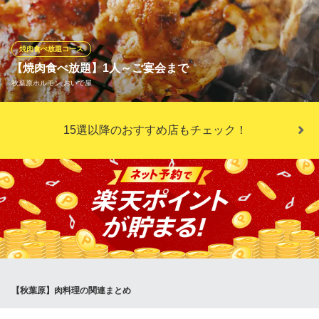
神戸牛取扱店 焼肉もとやま 秋葉原店
A5ランク神戸牛のお店
焼肉食べ放題コース
ＪＲ秋葉原駅 徒歩3分
【焼肉食べ放題】1人～ご宴会まで
東京都千代田区神田佐久間町3-34-3 1F
秋葉原ホルモン おいで屋
おいで屋コース以上なら当店名物の【味噌とんちゃん】や【カル
15選以降のおすすめ店もチェック！
ビ】も楽しめます♪定番焼肉のハラミやホルモンなどサイドメニュ
ーを入れた55品以上が90分食べ放題♪ご家族やご友人などと是非
ご利用ください。飲み放題付きコースではお好きな飲み物と併せ
て焼肉が楽しめます！お一人様でのご利用も可能です！
秋葉原ホルモン おいで屋
ホルモン居酒屋
ＪＲ秋葉原駅 徒歩2分
東京都千代田区外神田1-13-3 日拓秋葉原中央通りビル7F
【秋葉原】肉料理の関連まとめ