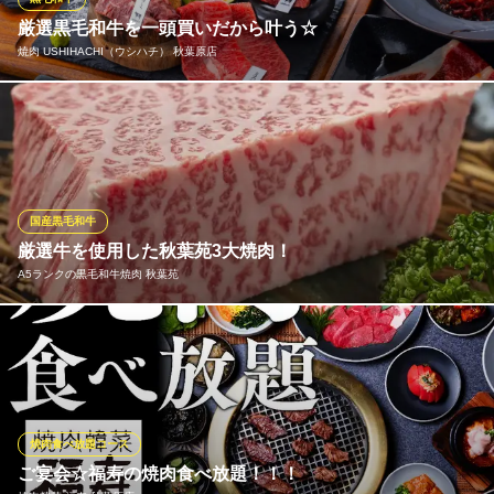
＜厳選肉＞食べ飲み放題
厳選黒毛和牛を一頭買いだから叶う☆
ＪＲ秋葉原駅中央口・昭和通り口 徒歩1分
焼肉 USHIHACHI（ウシハチ） 秋葉原店
東京都千代田区神田花岡町1-1 ヨドバシAkiba8F
厳選した黒毛和牛を一頭買いし、全ての部位を余すことなくご提
供します！ 鮮度がよく極めて上質な肉を提供することで知られる
世田谷の有名高級焼肉店監修。 一頭買いだから叶う驚きのコスト
パフォーマンス！普段使いで黒毛和牛を食べられます！
国産黒毛和牛
焼肉 USHIHACHI（ウシハチ） 秋葉原店
厳選牛を使用した秋葉苑3大焼肉！
黒毛和牛焼肉
A5ランクの黒毛和牛焼肉 秋葉苑
地下鉄銀座線末広町駅 徒歩3分
東京都千代田区外神田4-4-2 HULIC&NewAKIHABARA4F
秋葉苑の名物『ねぎ巻きタン塩』は分厚い上タンで新鮮葱を包ん
で焼き上げて食べる楽しめるお肉となっております☆ インパク
ト・味ともに一級品です♪
A5ランクの黒毛和牛焼肉 秋葉苑
焼肉食べ放題コース
焼肉 ビール 貸切
ご宴会☆福寿の焼肉食べ放題！！！
地下鉄日比谷線秋葉原駅 徒歩2分