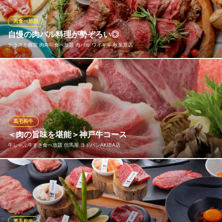
ました。ソースはデミグラス、ガーリックBBQ、トマトなど6種。
トッピングも目玉焼き、牛タンなど豊富にご用意しております
肉食べ放題
自慢の肉バル料理が勢ぞろい◎
ハンバーグ＆バル Tokyo Juicy Grill ヨドバシAkiba店
テラスと個室 肉寿司食べ放題 肉バル ワイキキ 秋葉原店
ハンバーグ＆バル
ＪＲ秋葉原駅 徒歩1分
東京都千代田区神田花岡町1-1 ヨドバシAkiba8F
肉屋直営だからできる豊富な品揃えとお値打ち感！デザイナーと
もコラボして内装もお洒落に仕上げました。「肉とワイン」でカ
ップルデートや合コン、飲み会等様々なご利用シーンに併せたお
席のお店のウリです♪貸切は30名様～可能◎
黒毛和牛
テラスと個室 肉寿司食べ放題 肉バル ワイキキ 秋葉原店
＜肉の旨味を堪能＞神戸牛コース
ハワイアン肉バル
牛しゃぶ牛すき食べ放題 但馬屋 ヨドバシAKIBA店
地下鉄銀座線末広町駅 徒歩1分
東京都千代田区外神田5-1-13
黒毛和牛も贅沢に“食べ放題”で堪能しませんか？ただいま期間限定
で《神戸牛》を食べ放題でお楽しみいただけます。 噛めば噛むほ
ど味わえる凝縮された旨味と濃厚で甘みのある脂身が特徴です
牛しゃぶ牛すき食べ放題 但馬屋 ヨドバシAKIBA店
黒毛和牛