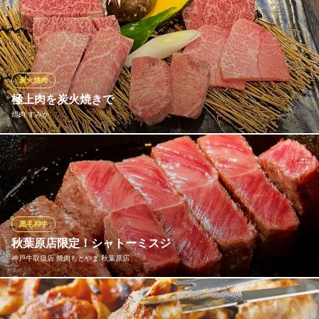
A5ランクの銘柄牛内モモの"黒毛和牛の塩レアカツ"ワインとの相
ＪＲ秋葉原駅 徒歩1分
東京都千代田区神田佐久間町2-10-2 2F
性も最高です！本格ビストロ料理とワインをリーズナブルに堪能
できる店！【秋葉原 肉 ワイン ビストロ 黒毛和牛 グリル パーティ
宴会 接待 個室 飲み会 女子会 誕生日 記念日 合コン デート 会社宴
会 貸切 2次会 歓迎会 送別会 同窓会 ママ会 飲み放題】
炭火焼肉
極上肉を炭火焼きで
ビストロ TERIYAKI 秋葉原店
焼肉 すみか
秋葉原ビストロ肉バル
ＪＲ秋葉原駅中央改札口 徒歩3分
東京都千代田区神田練塀町66
当店の自慢は、なんといっても厳選された極上焼肉です。上質な
お肉ならではの美しい霜降りと、とろけるような柔らかさをご堪
能いただけます。炭火でじっくりと香ばしく焼き上げることで、
お肉本来の旨みを最大限に引き出します。
黒毛和牛
焼肉 すみか
秋葉原店限定！シャトーミスジ
気軽に行ける焼肉屋◎
神戸牛取扱店 焼肉もとやま 秋葉原店
都営新宿線岩本町駅 徒歩3分
東京都千代田区岩本町2-11-3 第8東誠ビルB1
一頭からわずか2～3kgしか取れない貴重な希少部位を、贅沢に極
厚レアステーキでご提供いたします。