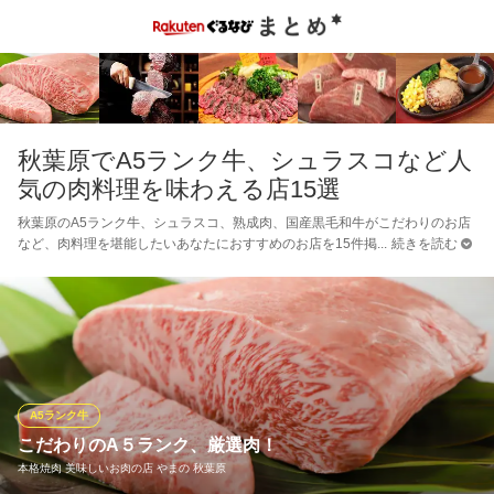
秋葉原でA5ランク牛、シュラスコなど人
気の肉料理を味わえる店15選
秋葉原のA5ランク牛、シュラスコ、熟成肉、国産黒毛和牛がこだわりのお店
など、肉料理を堪能したいあなたにおすすめのお店を15件掲
続きを読む
A5ランク牛
こだわりのA５ランク、厳選肉！
本格焼肉 美味しいお肉の店 やまの 秋葉原